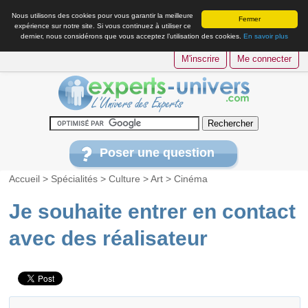
Nous utilisons des cookies pour vous garantir la meilleure
Fermer
expérience sur notre site. Si vous continuez à utiliser ce
dernier, nous considérons que vous acceptez l’utilisation des cookies.
En savoir plus
M'inscrire
Me connecter
Poser une question
Accueil
>
Spécialités
>
Culture
>
Art
>
Cinéma
Je souhaite entrer en contact
avec des réalisateur