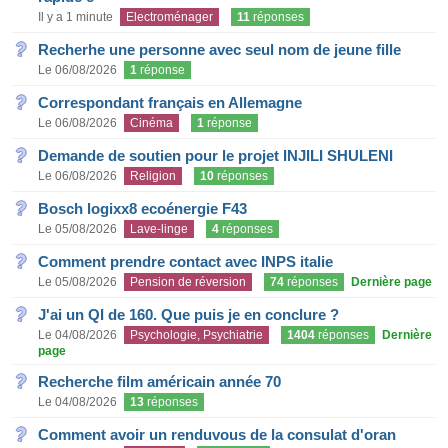
Il y a 1 minute
Electroménager
11
réponses
Recherhe une personne avec seul nom de jeune fille
Le 06/08/2026
1
réponse
Correspondant français en Allemagne
Le 06/08/2026
Cinéma
1
réponse
Demande de soutien pour le projet INJILI SHULENI
Le 06/08/2026
Religion
10
réponses
Bosch logixx8 ecoénergie F43
Le 05/08/2026
Lave-linge
4
réponses
Comment prendre contact avec INPS italie
Le 05/08/2026
Pension de réversion
74
réponses
Dernière page
J'ai un QI de 160. Que puis je en conclure ?
Le 04/08/2026
Psychologie, Psychiatrie
1404
réponses
Dernière
page
Recherche film américain année 70
Le 04/08/2026
13
réponses
Comment avoir un renduvous de la consulat d'oran