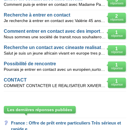
réponses
Comment puis-je entrer en contact avec Madame Patricia Moreau Conseiller. Bien cordialement. Ahmed
Recherche à entrer en contact
2
réponses
Je recherche à entrer en contact avec Valérie 45 ans de l'Ayguerote, amie avec Nicole. J'avais ma m
Comment entrer en contact avec des importateurs
1
réponse
Nous sommes une société de transit.nous souhaiterons entrer en contact avec des importateurs pour le
Recherche un contact avec cineaste realisateurs
1
réponse
Salut je suis un jeune africain vivant en europe tres passioné du monde du cinema ,je suis auteur de
Possibilité de rencontre
1
réponse
Pourrais je entrer en contact avec un européen,surtout en cote d ivoire
CONTACT
1
réponse
COMMENT CONTACTER LE REALISATEUR XAVIER LEFEBVRE? EST-IL REALISATEUR DE FILMS D'ACTION OU
Les dernières réponses publiées
France : Offre de prêt entre particuliers Très sérieux et
rapide e