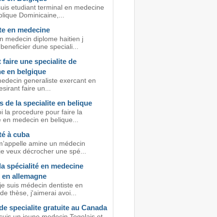
suis etudiant terminal en medecine
lique Dominicaine,...
ite en medecine
n medecin diplome haitien j
beneficier dune speciali...
 faire une specialite de
e en belgique
medecin generaliste exercant en
esirant faire un...
 de la specialite en belique
i la procedure pour faire la
e en medecin en belique...
té à cuba
 m’appelle amine un médecin
je veux décrocher une spé...
la spécialité en medecine
e en allemagne
je suis médecin dentiste en
de thèse, j'aimerai avoi...
e specialite gratuite au Canada
 suis un jeune medecin Togolais et