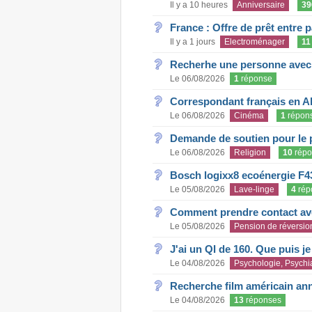
Il y a 10 heures
Anniversaire
39
France : Offre de prêt entre p
Il y a 1 jours
Electroménager
11
Recherhe une personne avec s
Le 06/08/2026
1
réponse
Correspondant français en A
Le 06/08/2026
Cinéma
1
répon
Demande de soutien pour le 
Le 06/08/2026
Religion
10
répo
Bosch logixx8 ecoénergie F4
Le 05/08/2026
Lave-linge
4
rép
Comment prendre contact ave
Le 05/08/2026
Pension de réversio
J'ai un QI de 160. Que puis j
Le 04/08/2026
Psychologie, Psychia
Recherche film américain an
Le 04/08/2026
13
réponses