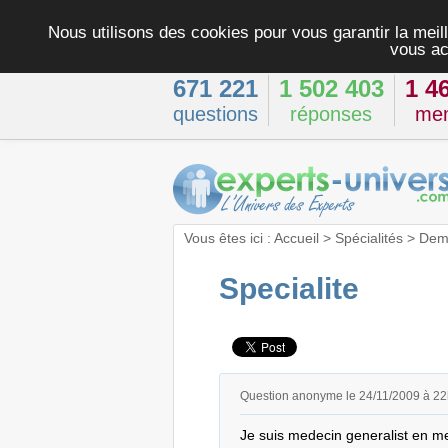
Nous utilisons des cookies pour vous garantir la meill
vous ac
671 221
1 502 403
1 4
questions
réponses
me
Vous êtes ici :
Accueil
>
Spécialités
>
Dema
Specialite
Question anonyme le 24/11/2009 à 2
Je suis medecin generalist en med