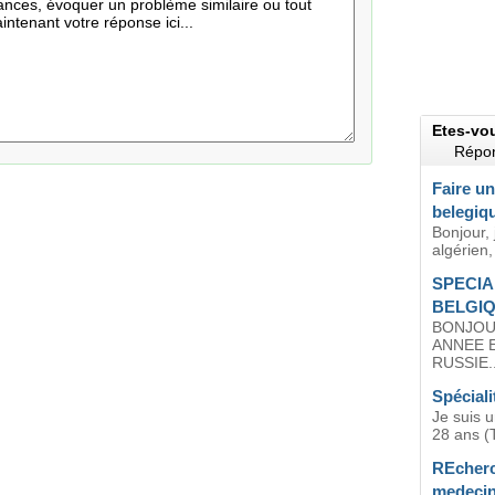
Etes-vo
Répon
Faire un
belegiq
Bonjour, 
algérien,
SPECIA
BELGI
BONJOU
ANNEE 
RUSSIE..
Spéciali
Je suis 
28 ans (T
REcherc
medecin