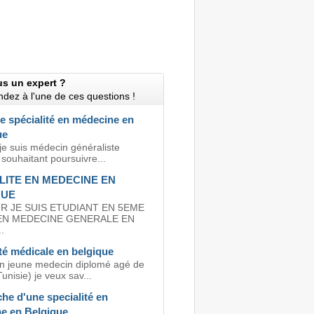
us un expert ?
dez à l'une de ces questions !
e spécialité en médecine en
ue
je suis médecin généraliste
 souhaitant poursuivre...
LITE EN MEDECINE EN
QUE
R JE SUIS ETUDIANT EN 5EME
EN MEDECINE GENERALE EN
.
té médicale en belgique
un jeune medecin diplomé agé de
unisie) je veux sav...
he d'une specialité en
e en Belgique