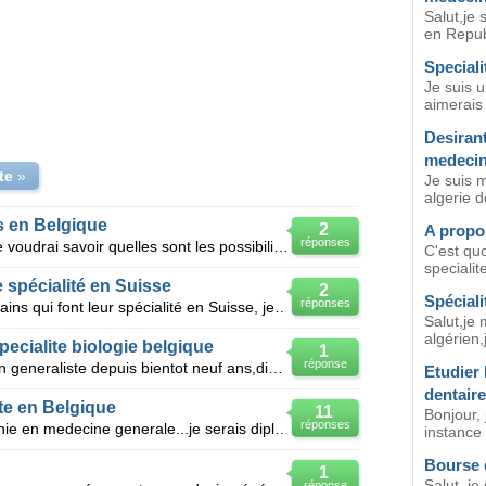
Salut,je 
en Repub
Special
Je suis u
aimerais 
Desirant
medecin
te
»
Je suis 
algerie d
s en Belgique
2
A propos
réponses
Slt Voila je suis médecin Algérien je voudrai savoir quelles sont les possibilités qui me sont offe
C'est quo
specialit
 spécialité en Suisse
2
Spéciali
réponses
Je recherche des médecins marocains qui font leur spécialité en Suisse, je souhaiterai qu'ils m'écla
Salut,je
algérien,
ecialite biologie belgique
1
réponse
Bonjour, je suis marocaine,medecin generaliste depuis bientot neuf ans,diplomee de la faculté de me
Etudier 
dentair
te en Belgique
11
Bonjour, 
réponses
Bonjour, je suis etudiant en roumanie en medecine generale...je serais diplome en septembre 2012
instance 
Bourse d
1
Salut, je
réponse