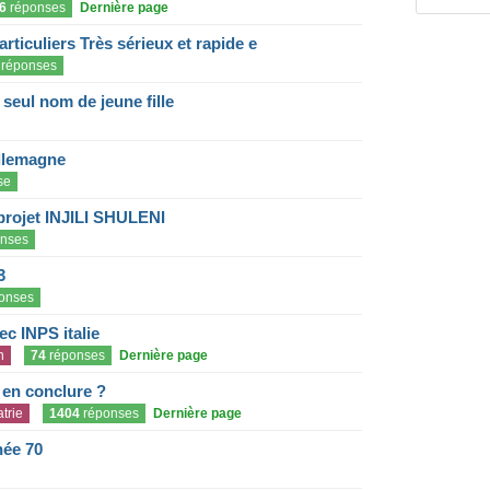
6
réponses
Dernière page
articuliers Très sérieux et rapide e
réponses
eul nom de jeune fille
llemagne
se
projet INJILI SHULENI
nses
3
onses
c INPS italie
n
74
réponses
Dernière page
e en conclure ?
trie
1404
réponses
Dernière page
née 70