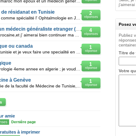
Bjr, je suis un medecin dentiste au maroc mon époux et un medecin généraliste nous voulons términé n
j'aimerai
de résidanat en Tunisie
2
réponses
Je suis médecin résidant j'ai choisi comme spécialité l' Ophtalmologie en Jordanie; je cherche a ter
Posez vo
Résidanat en belgique pour un médecin généraliste etranger (marocain)
4
réponses
Bjr, je suis médecin généraliste marocaine,et j' aimerai bien continuer ma spécialité(gynéco-obstétr
Publiez 
réponses
centaines
ique ou canada
1
réponse
Salut je suis un medecin thesé en tunisie et je veux faire une specialité en france ou en belgique o
Titre de
gique
1
réponse
Bonjour je suis un interne en nephrologie 4eme annee en algerie ; je voudrai continue ou refaire ma
Votre qu
cine à Genève
1
réponse
Je suis une jeune médecin diplômée de la faculté de Médecine de Tunisie, je voudrais effectuer une s
s
eur amie
nses
Dernière page
gratuites à imprimer