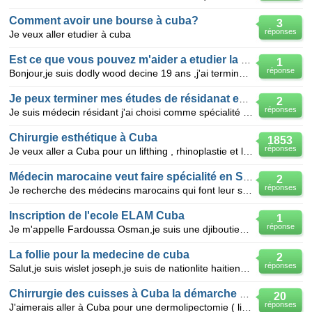
Comment avoir une bourse à cuba?
3
réponses
Je veux aller etudier à cuba
Est ce que vous pouvez m'aider a etudier la medecine?
1
réponse
Bonjour,je suis dodly wood decine 19 ans ,j'ai termine mes etudes classiques.j'aimerais etres un med
Je peux terminer mes études de résidanat en Tunisie
2
réponses
Je suis médecin résidant j'ai choisi comme spécialité l' Ophtalmologie en Jordanie; je cherche a ter
Chirurgie esthétique à Cuba
1853
réponses
Je veux aller a Cuba pour un lifthing , rhinoplastie et liposuccsion. Pouvez-vous me dire votre exp
Médecin marocaine veut faire spécialité en Suisse
2
réponses
Je recherche des médecins marocains qui font leur spécialité en Suisse, je souhaiterai qu'ils m'écla
Inscription de l'ecole ELAM Cuba
1
réponse
Je m'appelle Fardoussa Osman,je suis une djiboutienne je veux m'inscrire l'ecole de l'ELAM a Cuba,co
La follie pour la medecine de cuba
2
réponses
Salut,je suis wislet joseph,je suis de nationlite haitienne. je suis fou pour la medecine de cuba ma
Chirrurgie des cuisses à Cuba la démarche à suivre svp
20
réponses
J'aimerais aller à Cuba pour une dermolipectomie ( lifting des cuisses) J'ai perdu 100 livvres j'ai