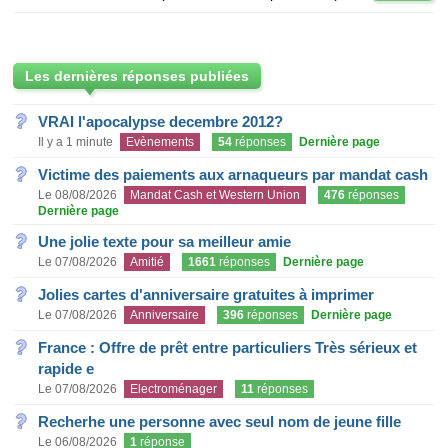
Les dernières réponses publiées
VRAI l'apocalypse decembre 2012?
Il y a 1 minute
Evènements
54
réponses
Dernière page
Victime des paiements aux arnaqueurs par mandat cash
Le 08/08/2026
Mandat Cash et Western Union
476
réponses
Dernière page
Une jolie texte pour sa meilleur amie
Le 07/08/2026
Amitié
1661
réponses
Dernière page
Jolies cartes d'anniversaire gratuites à imprimer
Le 07/08/2026
Anniversaire
396
réponses
Dernière page
France : Offre de prêt entre particuliers Très sérieux et
rapide e
Le 07/08/2026
Electroménager
11
réponses
Recherhe une personne avec seul nom de jeune fille
Le 06/08/2026
1
réponse