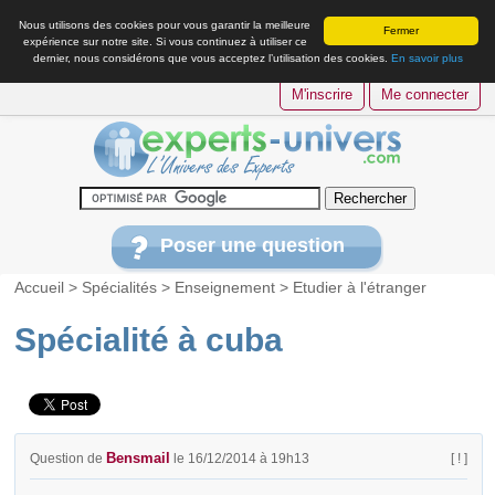
Nous utilisons des cookies pour vous garantir la meilleure
Fermer
expérience sur notre site. Si vous continuez à utiliser ce
dernier, nous considérons que vous acceptez l’utilisation des cookies.
En savoir plus
M'inscrire
Me connecter
Poser une question
Accueil
>
Spécialités
>
Enseignement
>
Etudier à l'étranger
Spécialité à cuba
Bensmail
Question de
le 16/12/2014 à 19h13
[ ! ]