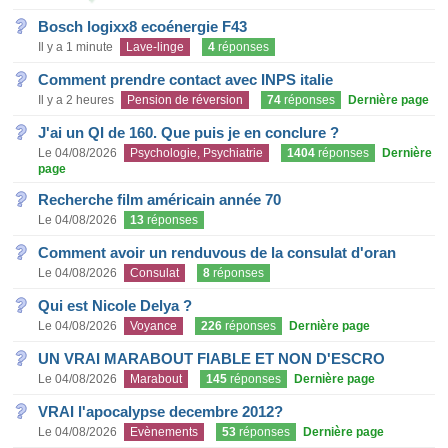
Bosch logixx8 ecoénergie F43
Il y a 1 minute
Lave-linge
4
réponses
Comment prendre contact avec INPS italie
Il y a 2 heures
Pension de réversion
74
réponses
Dernière page
J'ai un QI de 160. Que puis je en conclure ?
Le 04/08/2026
Psychologie, Psychiatrie
1404
réponses
Dernière
page
Recherche film américain année 70
Le 04/08/2026
13
réponses
Comment avoir un renduvous de la consulat d'oran
Le 04/08/2026
Consulat
8
réponses
Qui est Nicole Delya ?
Le 04/08/2026
Voyance
226
réponses
Dernière page
UN VRAI MARABOUT FIABLE ET NON D'ESCRO
Le 04/08/2026
Marabout
145
réponses
Dernière page
VRAI l'apocalypse decembre 2012?
Le 04/08/2026
Evènements
53
réponses
Dernière page