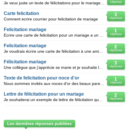
réponse
Je veux juste un texte de félicitations pour le mariage hayet,sur une belle carte,pour la mettre sur
Carte felicitation
3
réponses
Comnent ecrire courrier pour felicitation de mariage
Felicitation mariage
1
réponse
Ecrire une carte de felicitation pour un mariage a un neveu
Felicitation mariage
2
réponses
Je voudrais écrire une carte de félicitation à une amie pour son mariage car je ne serais pas présen
Félicitation mariage
3
réponses
Une collègue que j'apprécie se marie et je souhaite lui adresser une lettre de félicitation original
Texte de felicitation pour noce d'or
1
réponse
Nous sommes invités aux noces d'or des beaux parents de notre fils mais nous ne savons qu'écrire sur
Lettre de félicitation pour un mariage
2
réponses
Je souhaiterai un exemple de lettre de félicitation que l'on peut écrire à sa meilleure amie pour so
Les dernières réponses publiées