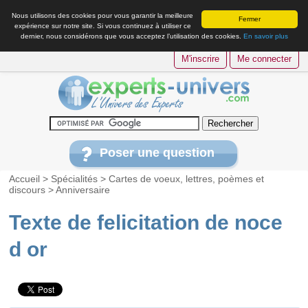
Nous utilisons des cookies pour vous garantir la meilleure
Fermer
expérience sur notre site. Si vous continuez à utiliser ce
dernier, nous considérons que vous acceptez l’utilisation des cookies.
En savoir plus
M'inscrire
Me connecter
Poser une question
Accueil
>
Spécialités
>
Cartes de voeux, lettres, poèmes et
discours
>
Anniversaire
Texte de felicitation de noce
d or