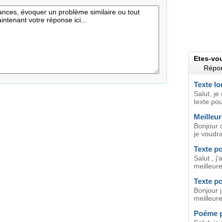
Etes-vo
Répon
Texte lo
Salut, je
texte po
Meilleur
Bonjour o
je voudra
Texte po
Salut , j
meilleure
Texte p
Bonjour j
meilleure
Poéme p