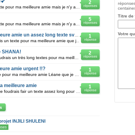
e💕
2
réponses
réponses
Salut à vous, j'aimerais faire un texte pour ma meilleure amie mais je n'y arrive pas. SVP vous pouv
centaines
Titre de
5
réponses
Salut à vous, j'aimerais faire un texte pour ma meilleure amie mais je n'y arrive pas. SVP vous pouv
Votre qu
Un texte pour moi et ma meilleure amie un assez long texte svp :)
1
réponse
Salut je m'appelle Alicia et j'aimerais un texte pour ma meilleure amie que j'adore trop, Eloane. Je
ie SHANA!
2
réponses
Bonjour je m'appelle Sabrina,je voudrais un très long textes pour ma meilleure amie Shana,ça fait de
eure amie urgent !!?
1
réponse
S'il vous plait vite un très long texte pour ma meilleure amie Léane que je connais depuis 1an et j'
a meilleure amie
1
réponse
Bonjours je m appelle prescylia et je foudrais fair un texte assez long pour ma meilleure amie qui s
s
projet INJILI SHULENI
nses