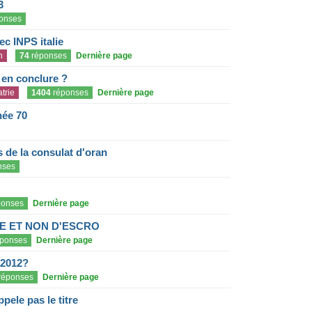
3
onses
c INPS italie
n
74
réponses
Dernière page
e en conclure ?
trie
1404
réponses
Dernière page
née 70
de la consulat d'oran
nses
onses
Dernière page
E ET NON D'ESCRO
ponses
Dernière page
 2012?
réponses
Dernière page
pele pas le titre