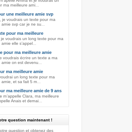
 m'apelle Amina et je voudrait un
r ma meilleure ami...
our une meilleure amie svp
, je voudrais un texte pour ma
 amie svp car je ne su...
xte pour ma meilleure
 je voudrais un long texte pour ma
 amie elle s’appel...
te pour ma meilleure amie
e voudrais écrire un texte a ma
e amie on est devenu...
our ma meilleure amie
 voudrai un long texte pour ma
 amie, et sa fait 5 m...
our ma meilleure amie de 9 ans
je m’appelle Clara, ma meilleure
pelle Anais et demai...
tre question maintenant !
votre question et obtenez des