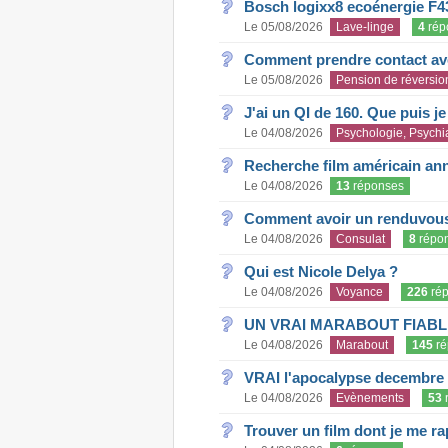
Bosch logixx8 ecoénergie F4
Le 05/08/2026
Lave-linge
4
rép
Comment prendre contact ave
Le 05/08/2026
Pension de réversio
J'ai un QI de 160. Que puis j
Le 04/08/2026
Psychologie, Psychia
Recherche film américain an
Le 04/08/2026
13
réponses
Comment avoir un renduvous 
Le 04/08/2026
Consulat
8
répo
Qui est Nicole Delya ?
Le 04/08/2026
Voyance
226
rép
UN VRAI MARABOUT FIABL
Le 04/08/2026
Marabout
145
ré
VRAI l'apocalypse decembre
Le 04/08/2026
Evènements
53
Trouver un film dont je me rap