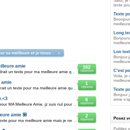
Salut, je
texte pou
Texte p
Boonjour
meilleure
Long te
Bonjours
meilleure
Lon tex
texte pour sa meilleure et je trouve pas les mots
»
Bonjour,j
meilleur
illeure amie
162
C'est p
réponses
Salut, je m'apelle Tatiana et je voudrait un texte pour ma meilleure amie que je connait depuis 2ans
Voila, je
meilleure
e amie
1
réponse
Salut, je m'apelle sophia et je voudrait un texte pour ma meilleure amie que je connait depuis 2ans
Texte p
Bonjour 
e.<3
amie s’ap
6
réponses
Bonjour, je voudrais un long texte pour MA Meilleure Amie, jz suis nul pour en faire vous pouvez m'a
leure amie 💟
2
Posez vo
réponses
Salut a vous , J'aimerais avoir un texte pour ma meilleure amie mais je ne suis pas dune creativiter
Publiez 