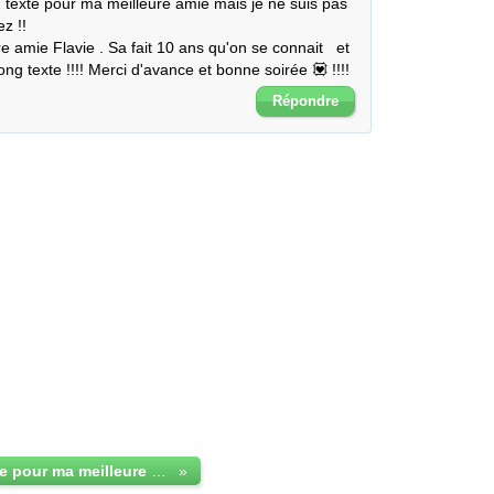
n texte pour ma meilleure amie mais je ne suis pas 
 !!

 amie Flavie . Sa fait 10 ans qu'on se connait   et 
long texte !!!! Merci d'avance et bonne soirée 💟 !!!!
Répondre
très long texte pour ma meilleure amie 💟
»