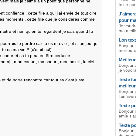
ouvent mais je t'aime a un point que personne ne 
texte pou
nt confience , cette fille à qui j'ai envie de tout dire 
J'aimera
mes moments , cette fille que je considères comme 
pour ma
Je voudra
ma meille
naître et rien qu'en te regardent je sais quand tu 
Lon tex
ourrais te perdre car tu es ma vie , et si un jour je 
Bonjour,j
u es ma vie !! (c'était nul) . 

meilleur
coeur et sa tu peut en être certaine .

Meilleur
om] , mon coeur , ma soeur , mon soleil , la clef 
Bonjour o
je voudra
Texte lo
 et de notre rencontre car tout sa c'est juste 
meilleu
Bonjour j
l'anniver
Texte p
Bonjour 
amie s’ap
Texte po
Bonjour, 
de votre 