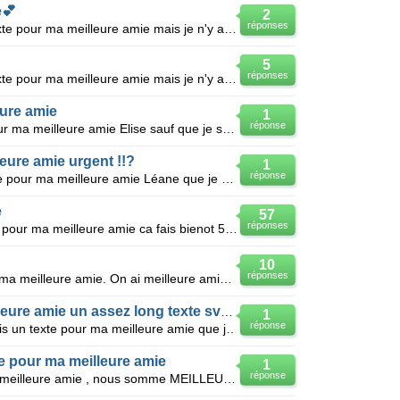
e💕
2
réponses
Salut à vous, j'aimerais faire un texte pour ma meilleure amie mais je n'y arrive pas. SVP vous pouv
5
réponses
Salut à vous, j'aimerais faire un texte pour ma meilleure amie mais je n'y arrive pas. SVP vous pouv
eure amie
1
réponse
Salut,J'aimerais écrire un texte pour ma meilleure amie Elise sauf que je suis trés nul en long text
eure amie urgent !!?
1
réponse
S'il vous plait vite un très long texte pour ma meilleure amie Léane que je connais depuis 1an et j'
e
57
réponses
Voila je voudrais un tres long texte pour ma meilleure amie ca fais bienot 5 ans quue je la connais
10
réponses
Bonjour, je voudrais un texte pour ma meilleure amie. On ai meilleure amie depuis le 11/08/14 mais
Un texte pour moi et ma meilleure amie un assez long texte svp :)
1
réponse
Salut je m'appelle Alicia et j'aimerais un texte pour ma meilleure amie que j'adore trop, Eloane. Je
te pour ma meilleure amie
1
réponse
Je voudrai un Long texte pour ma meilleure amie , nous somme MEILLEURE AMIE depuis le 21/10/2014 pou