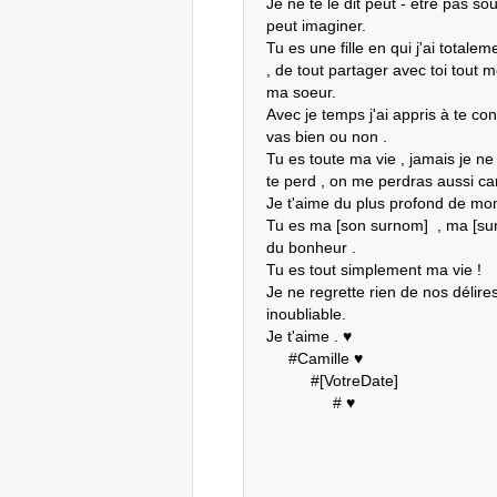
Je ne te le dit peut - être pas s
peut imaginer.

Tu es une fille en qui j'ai totaleme
, de tout partager avec toi tout 
ma soeur. 

Avec je temps j'ai appris à te con
vas bien ou non . 

Tu es toute ma vie , jamais je ne p
te perd , on me perdras aussi car t
Je t'aime du plus profond de mon 
Tu es ma [son surnom]  , ma [surn
du bonheur .

Tu es tout simplement ma vie ! 

Je ne regrette rien de nos délires
inoubliable. 

Je t'aime . ♥ 

     #Camille ♥ 

          #[VotreDate]

               # ♥ 
