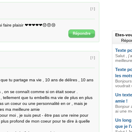
[ ! ]
 lui faire plaisir ❤❤❤❤❤😞😞😢
Répondre
Etes-vo
Répon
Texte po
Salut , j
[ ! ]
meilleure
Texte po
les mot
que tu partage ma vie , 10 ans de délires , 10 ans 
Bonjours,
voudrait 
 , on se connaît comme si on était soeur .

Un texte
, tellement que tu embellis ma vie de plus en plus 
amie !
pas un coeur ou une personnalité en or , mais je 
Bonjour a
es ma meilleure amie 

ai une me
ur moi , je suis peut - être pas une reine pour 
Un long
u plus profond de mon coeur pour te dire à quelle 
que je l
Salut ! 