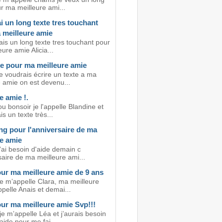
r ma meilleure ami...
i un long texte tres touchant
 meilleure amie
is un long texte tres touchant pour
ure amie Alicia...
te pour ma meilleure amie
e voudrais écrire un texte a ma
e amie on est devenu...
e amie !.
u bonsoir je l'appelle Blandine et
is un texte très...
ng pour l'anniversaire de ma
re amie
'ai besoin d'aide demain c
saire de ma meilleure ami...
our ma meilleure amie de 9 ans
je m’appelle Clara, ma meilleure
pelle Anais et demai...
ur ma meilleure amie Svp!!!
je m’appelle Léa et j’aurais besoin
aide pour me fai...