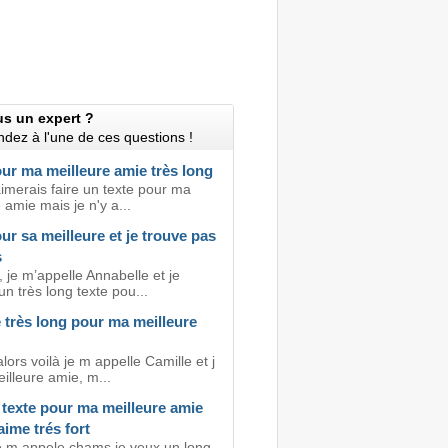
us un expert ?
dez à l'une de ces questions !
ur ma meilleure amie très long
'aimerais faire un texte pour ma
 amie mais je n'y a...
ur sa meilleure et je trouve pas
s
 je m’appelle Annabelle et je
un très long texte pou...
 très long pour ma meilleure
lors voilà je m appelle Camille et j
illeure amie, m...
 texte pour ma meilleure amie
'aime trés fort
Je m appele chams je veux un long