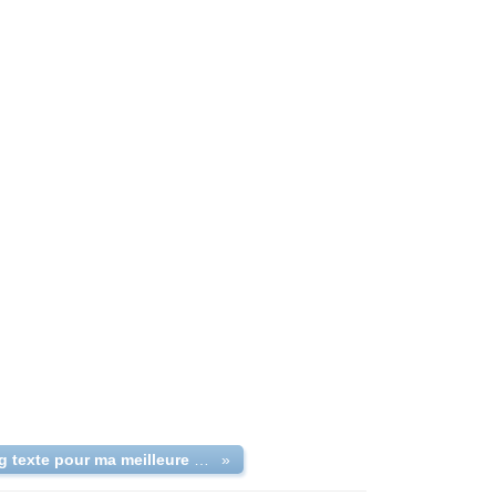
très long texte pour ma meilleure amie 💟
»