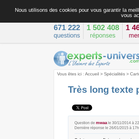
Nous utilisons des cookies pour vous garantir la meill
vous ac
671 222
1 502 408
1 4
questions
réponses
me
Vous êtes ici :
Accueil
>
Spécialités
>
Cart
Très long texte
mwaa
Question de
le 30/11/2014 à 2
Dernière réponse le 26/01/2015 à 17