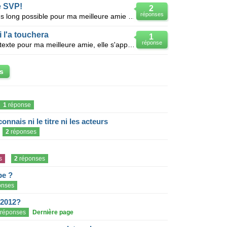
e SVP!
2
réponses
Bonjour , je cherche un texte le plus long possible pour ma meilleure amie ! -Elle s'appelle Emma
 l'a touchera
1
réponse
Voilà je voudrais faire un très long texte pour ma meilleure amie, elle s'appelle naomie et sa fais
s
1
réponse
onnais ni le titre ni les acteurs
2
réponses
s
2
réponses
pe ?
onses
 2012?
réponses
Dernière page