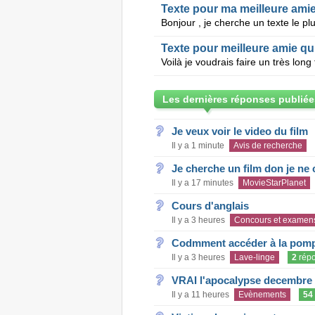
Texte pour ma meilleure ami
Texte pour meilleure amie qui
Les dernières réponses publiée
Je veux voir le video du film
Il y a 1 minute
Avis de recherche
Je cherche un film don je ne c
Il y a 17 minutes
MovieStarPlanet
Cours d'anglais
Il y a 3 heures
Concours et examen
Codmment accéder à la pom
Il y a 3 heures
Lave-linge
2
rép
VRAI l'apocalypse decembre
Il y a 11 heures
Evènements
54