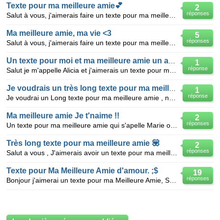
Texte pour ma meilleure amie💕
2
réponses
Salut à vous, j'aimerais faire un texte pour ma meilleure amie mais je n'y arrive pas. SVP vous pouv
Ma meilleure amie, ma vie <3
5
réponses
Salut à vous, j'aimerais faire un texte pour ma meilleure amie mais je n'y arrive pas. SVP vous pouv
Un texte pour moi et ma meilleure amie un assez long texte svp :)
1
réponse
Salut je m'appelle Alicia et j'aimerais un texte pour ma meilleure amie que j'adore trop, Eloane. Je
Je voudrais un très long texte pour ma meilleure amie
1
réponse
Je voudrai un Long texte pour ma meilleure amie , nous somme MEILLEURE AMIE depuis le 21/10/2014 pou
Ma meilleure amie Je t'naime !!
2
réponses
Un texte pour ma meilleure amie qui s'apelle Marie on se connait depuis 2 ans Nous avons été meille
Très long texte pour ma meilleure amie 💟
2
réponses
Salut a vous , J'aimerais avoir un texte pour ma meilleure amie mais je ne suis pas dune creativiter
Texte pour Ma Meilleure Amie d'amour. ;$
19
réponses
Bonjour j'aimerai un texte pour ma Meilleure Amie, Sa fait 6 ans qu'on se connait mais 1 ans qu'on s