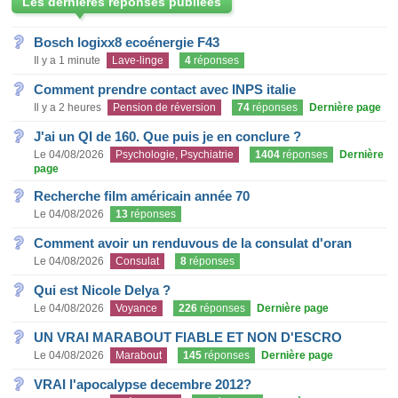
Les dernières réponses publiées
Bosch logixx8 ecoénergie F43
Il y a 1 minute
Lave-linge
4
réponses
Comment prendre contact avec INPS italie
Il y a 2 heures
Pension de réversion
74
réponses
Dernière page
J'ai un QI de 160. Que puis je en conclure ?
Le 04/08/2026
Psychologie, Psychiatrie
1404
réponses
Dernière
page
Recherche film américain année 70
Le 04/08/2026
13
réponses
Comment avoir un renduvous de la consulat d'oran
Le 04/08/2026
Consulat
8
réponses
Qui est Nicole Delya ?
Le 04/08/2026
Voyance
226
réponses
Dernière page
UN VRAI MARABOUT FIABLE ET NON D'ESCRO
Le 04/08/2026
Marabout
145
réponses
Dernière page
VRAI l'apocalypse decembre 2012?