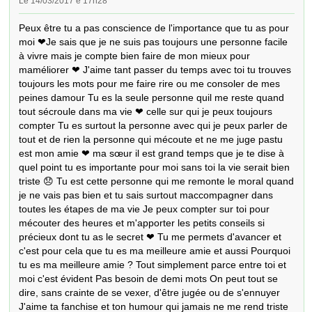
Le 14/03/2017 é 17h28
Peux être tu a pas conscience de l'importance que tu as pour 
moi ❤Je sais que je ne suis pas toujours une personne facile 
à vivre mais je compte bien faire de mon mieux pour 
maméliorer ❤ J'aime tant passer du temps avec toi tu trouves 
toujours les mots pour me faire rire ou me consoler de mes 
peines damour Tu es la seule personne quil me reste quand 
tout sécroule dans ma vie ❤ celle sur qui je peux toujours 
compter Tu es surtout la personne avec qui je peux parler de 
tout et de rien la personne qui mécoute et ne me juge pastu 
est mon amie ❤ ma sœur il est grand temps que je te dise à 
quel point tu es importante pour moi sans toi la vie serait bien 
triste 😞 Tu est cette personne qui me remonte le moral quand 
je ne vais pas bien et tu sais surtout maccompagner dans 
toutes les étapes de ma vie Je peux compter sur toi pour 
mécouter des heures et m'apporter les petits conseils si 
précieux dont tu as le secret ❤ Tu me permets d'avancer et 
c'est pour cela que tu es ma meilleure amie et aussi Pourquoi 
tu es ma meilleure amie ? Tout simplement parce entre toi et 
moi c'est évident Pas besoin de demi mots On peut tout se 
dire, sans crainte de se vexer, d'être jugée ou de s'ennuyer 
J'aime ta fanchise et ton humour qui jamais ne me rend triste 