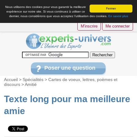
Nous utilisons des cookies pour vous garantir la meilleure
Fermer
expérience sur notre site. Si vous continuez à utiliser ce
dernier, nous considérons que vous acceptez l’utilisation des cookies.
En savoir plus
M'inscrire
Me connecter
Poser une question
Accueil
>
Spécialités
>
Cartes de voeux, lettres, poèmes et
discours
>
Amitié
Texte long pour ma meilleure
amie