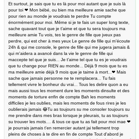
Et surtout, je sais que tu es là pour moi autant que je suis là 
pour toi ❤ Mon bébé, ou bien ma meilleure amie sache que 
pour rien au monde je voudrais te perdre Tu compte 
énormément pour moi. Même si je te fais un super long texte, 
sache quavant tout que je t'aime et que tu sera toujours ma 
meilleure amie Tu vois, tes le genre de fille que jveux pas 
perdre, qui est cher à mes yeux Le genre de fille qui m'écoute 
24h & qui me console, le genre de fille qui me jugera jamais & 
qui m'aidera a avancé dans la vie le genre de fille qui 
maccepte tel que je suis... Je t'aime tel que tu es je voudrais 
que tu change pour RIEN au monde... Déjà 9 mois que tu es 
ma meilleure amie déjà 9 mois que je taime à mort...❤ Mais 
sache que jamais personne ne te remplacera... Tu fais 
tellement vivre le bonheur du vrai... Tous les delire quon a eu 
mais aussi tous les moment dure les moments dinsulte et des 
moments de torture enfin de compte Bah les moments 
difficiles je les oublies, mais les moments de fous rires je les 
oublierais jamais 😂Tu as toujours su me consoler toujours su 
me prendre dans mes bras lorsque je pleurais, tu as toujours 
su trouver les mots.... & tous ce que tu as fait pour moi mae ❤ 
je pourrais jamais t'en remercier autant jai tellement trop 
pleins de choses à te dire en fin de compte Tout d'abord je 