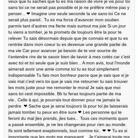
veux que tu saches que tu es ma raison de vivre je vis pour toi 
sans toi ce ne serait pas possible et je ne préfère même pas y 
penser... ❤ Imagine une seule seconde la vie sans toi Ce ne 
serait plus pareil.. Tu es ma force d'avancer mon soutien 
parmis tant d'autres ma fierte mais surtout ma joie Si un jour 
tu viens a tomber, je te promets de toujours être la pour te 
relever Tu sais désormais depuis que jte connais et que tu es 
rentrée dans mon coeur tu es devenue une grande partie de 
ma vie Car pour avancer jai besoin de te voir sourire de 
t'entendre rire de te savoir bien de tavoir à mes cotés car c'est 
avec toi et toi seule que je suis bien... A mon avis, tout l'monde 
aimerait avoir une amie comme toi tu es tout simplement 
indispensable Tu fais mon bonheur parce que je sais que si je 
vais mal c'est vers toi que je vais me retourner tu sais trouver 
les mots juste pour me remonter le moral Je sais que moi 
sans toi cest impossible. Bb tu feras toujours partie de ma 
vie.. Celle à qui, je pourrais tout donner pour ne jamais la 
perdre  ❤ Sache que je serai toujours là pour toi jte laisserais 
jamais tomber tu peux en être sure ❤ Les personne qui te 
feront du mal jles prends, jles tues... Tous ces moments quon 
a passé ensemble, je ne les changerais pour rien au monde. 
Ils sont tellement exeptionnels, tout comme toi.. ❤ ❤ Tu es si 
importante que les mots me manquent... Je t'aimerai toute ma 