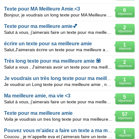
Texte pour MA Meilleure Amie.<3
6
réponses
Bonjour, je voudrais un long texte pour MA Meilleure Amie, jz suis nul pour en faire vous pouvez m'a
Texte pour ma meilleure amie💕
2
réponses
Salut à vous, j'aimerais faire un texte pour ma meilleure amie mais je n'y arrive pas. SVP vous pouv
écrire un texte pour sa meilleure amie
1
réponse
Salut,J'aimerais écrire un texte pour ma meilleure amie Elise sauf que je suis trés nul en long text
Très long texte pour ma meilleure amie 💟
2
réponses
Salut a vous , J'aimerais avoir un texte pour ma meilleure amie mais je ne suis pas dune creativiter
Je voudrais un très long texte pour ma meilleure amie
1
réponse
Je voudrai un Long texte pour ma meilleure amie , nous somme MEILLEURE AMIE depuis le 21/10/2014 pou
Ma meilleure amie, ma vie <3
5
réponses
Salut à vous, j'aimerais faire un texte pour ma meilleure amie mais je n'y arrive pas. SVP vous pouv
Texte pour ma meilleure amie
57
réponses
Voila je voudrais un tres long texte pour ma meilleure amie ca fais bienot 5 ans quue je la connais
Pouvez vous m'aidez a faire un texte a ma meilleure amie pour nos 1 an
1
réponse
Coucou , je m'appelle eva et j'aimerais faire un texte a ma meilleure amie elle s'appelle marine , o