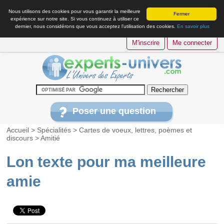
Nous utilisons des cookies pour vous garantir la meilleure
Fermer
expérience sur notre site. Si vous continuez à utiliser ce
dernier, nous considérons que vous acceptez l’utilisation des cookies.
En savoir plus
M'inscrire
Me connecter
Poser une question
Accueil
>
Spécialités
>
Cartes de voeux, lettres, poèmes et
discours
>
Amitié
Lon texte pour ma meilleure
amie