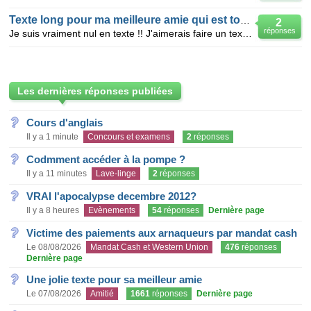
Texte long pour ma meilleure amie qui est tout ma vie, mon quotidien .
2
réponses
Je suis vraiment nul en texte !! J'aimerais faire un texte pour ma meilleure amie, qu'il soit long
Les dernières réponses publiées
Cours d'anglais
Il y a 1 minute
Concours et examens
2
réponses
Codmment accéder à la pompe ?
Il y a 11 minutes
Lave-linge
2
réponses
VRAI l'apocalypse decembre 2012?
Il y a 8 heures
Evènements
54
réponses
Dernière page
Victime des paiements aux arnaqueurs par mandat cash
Le 08/08/2026
Mandat Cash et Western Union
476
réponses
Dernière page
Une jolie texte pour sa meilleur amie
Le 07/08/2026
Amitié
1661
réponses
Dernière page