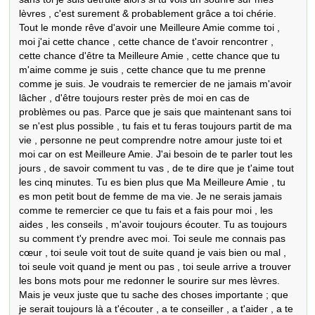
lèvres , c'est surement & probablement grâce a toi chérie. 
Tout le monde rêve d'avoir une Meilleure Amie comme toi , 
moi j'ai cette chance , cette chance de t'avoir rencontrer , 
cette chance d'être ta Meilleure Amie , cette chance que tu 
m'aime comme je suis , cette chance que tu me prenne 
comme je suis. Je voudrais te remercier de ne jamais m'avoir 
lâcher , d'être toujours rester près de moi en cas de 
problèmes ou pas. Parce que je sais que maintenant sans toi 
se n'est plus possible , tu fais et tu feras toujours partit de ma 
vie , personne ne peut comprendre notre amour juste toi et 
moi car on est Meilleure Amie. J'ai besoin de te parler tout les 
jours , de savoir comment tu vas , de te dire que je t'aime tout 
les cinq minutes. Tu es bien plus que Ma Meilleure Amie , tu 
es mon petit bout de femme de ma vie. Je ne serais jamais 
comme te remercier ce que tu fais et a fais pour moi , les 
aides , les conseils , m'avoir toujours écouter. Tu as toujours 
su comment t'y prendre avec moi. Toi seule me connais pas 
cœur , toi seule voit tout de suite quand je vais bien ou mal , 
toi seule voit quand je ment ou pas , toi seule arrive a trouver 
les bons mots pour me redonner le sourire sur mes lèvres. 
Mais je veux juste que tu sache des choses importante ; que 
je serait toujours là a t'écouter , a te conseiller , a t'aider , a te 