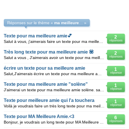
Réponses sur le thème «
ma meilleure amie, ma vie <3
»
Texte pour ma meilleure amie💕
2
réponses
Salut à vous, j'aimerais faire un texte pour ma meilleure amie mais je n'y arrive pas. SVP vous pouv
Très long texte pour ma meilleure amie 💟
2
réponses
Salut a vous , J'aimerais avoir un texte pour ma meilleure amie mais je ne suis pas dune creativiter
écrire un texte pour sa meilleure amie
1
réponse
Salut,J'aimerais écrire un texte pour ma meilleure amie Elise sauf que je suis trés nul en long text
Texte pour ma meilleure amie "solène"
1
réponse
J'aimerai un texte pour ma meilleure amie solène. sa va faire 1 ans qu'on est meilleure amie. l'anné
Texte pour meilleure amie qui l'a touchera
1
réponse
Voilà je voudrais faire un très long texte pour ma meilleure amie, elle s'appelle naomie et sa fais
Texte pour MA Meilleure Amie.<3
6
réponses
Bonjour, je voudrais un long texte pour MA Meilleure Amie, jz suis nul pour en faire vous pouvez m'a