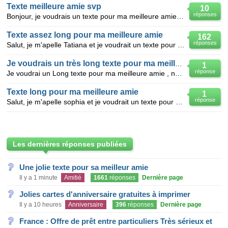
Texte meilleure amie svp
10
réponses
Bonjour, je voudrais un texte pour ma meilleure amie. On ai meilleure amie depuis le 11/08/14 mais
Texte assez long pour ma meilleure amie
162
réponses
Salut, je m'apelle Tatiana et je voudrait un texte pour ma meilleure amie que je connait depuis 2ans
Je voudrais un très long texte pour ma meilleure amie
1
réponse
Je voudrai un Long texte pour ma meilleure amie , nous somme MEILLEURE AMIE depuis le 21/10/2014 pou
Texte long pour ma meilleure amie
1
réponse
Salut, je m'apelle sophia et je voudrait un texte pour ma meilleure amie que je connait depuis 2ans
Les dernières réponses publiées
Une jolie texte pour sa meilleur amie
Il y a 1 minute
Amitié
1661
réponses
Dernière page
Jolies cartes d'anniversaire gratuites à imprimer
Il y a 10 heures
Anniversaire
396
réponses
Dernière page
France : Offre de prêt entre particuliers Très sérieux et