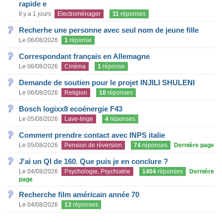
rapide e
Il y a 1 jours
Electroménager
11
réponses
Recherhe une personne avec seul nom de jeune fille
Le 06/08/2026
1
réponse
Correspondant français en Allemagne
Le 06/08/2026
Cinéma
1
réponse
Demande de soutien pour le projet INJILI SHULENI
Le 06/08/2026
Religion
10
réponses
Bosch logixx8 ecoénergie F43
Le 05/08/2026
Lave-linge
4
réponses
Comment prendre contact avec INPS italie
Le 05/08/2026
Pension de réversion
74
réponses
Dernière page
J'ai un QI de 160. Que puis je en conclure ?
Le 04/08/2026
Psychologie, Psychiatrie
1404
réponses
Dernière
page
Recherche film américain année 70
Le 04/08/2026
13
réponses