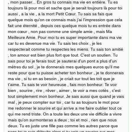
, mon passer... En gros tu connais ma vie en entière. Tu es 
toujours là pour moi et sache que je serait toujours là pour toi 
aussi , a la vie , a la mort Petit Cœur. Tu sais sa fais que 
quelque mois qu'on ce connais mais j'ai l'impression que cela 
fait une éternité , depuis ces quelque mois tu es entrée dans 
mon cœur , non pas comme une simple amie , mais Ma 
Meilleure Amie. Pour moi tu es super importante dans ma vie 
car tu es devenue ma vie. Tu sais tes choix , je les 
respecterait comme tu respectes les miens. Tu sais ton amitié 
, ton amour est bien plus fort que tout. C'est un soutien. Tu 
sais pour toi je ferais tout: je sauterai d'un pont a plus d'un 
mètres du sol , je te donnerais mes quelques euros qu'il me 
reste pour que tu puisse acheter ton bonheur , je te donnerais 
ma vie , si tu en as besoin , je criait sur tout les toit que je 
t'aime. Tu sais te voir heureuse , fais mon bonheur. Te voir 
bien , sourire , rire , rêver , aimer , te voir a mes cotés , c'est 
tout simplement mon bonheur. Je sais aussi que quand je vais 
mal , je peux compter sur toi , car tu as toujours le mot pour 
me redonner le sourire et qui arrive a me faire oublier tout ce 
qui me rend triste. On a toute les deux une vie difficile a vivre 
mais qu'on surmonteras a deux ; toi et moi , rien que nous 
deux. Tu es juste une fille pas comme les autres parce que 
sans toi je suis détruite alors si tu vois un sourire sur mes 