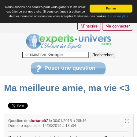
Nous utilisons des cookies pour vous garantir la meilleure
Fermer
expérience sur notre site. Si vous continuez à utiliser ce
dernier, nous considérons que vous acceptez l’utilisation des cookies.
En savoir plus
M'inscrire
Me connecter
Poser une question
Ma meilleure amie, ma vie <3
doriane57
Question de
le 30/01/2015 à 20h46
[ ! ]
Dernière réponse le 14/03/2019 à 18h34