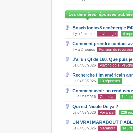
Les dernières réponses publiée
Bosch logixx8 ecoénergie F4
Il y a 1 minute
Lave-linge
4
répo
Comment prendre contact ave
Il y a 2 heures
Pension de réversio
J'ai un QI de 160. Que puis j
Le 04/08/2026
Psychologie, Psychia
Recherche film américain an
Le 04/08/2026
13
réponses
Comment avoir un renduvous 
Le 04/08/2026
Consulat
8
répo
Qui est Nicole Delya ?
Le 04/08/2026
Voyance
226
rép
UN VRAI MARABOUT FIABL
Le 04/08/2026
Marabout
145
ré