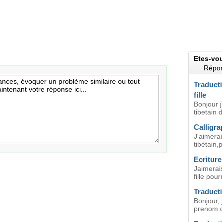
Etes-vo
Répon
Traduct
fille
Bonjour j
tibetain
Calligra
J'aimerai
tibétain,
Ecriture
Jaimerai
fille pour
Traduct
Bonjour, 
prenom de