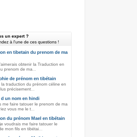
us un expert ?
dez à l'une de ces questions !
ion en tibetain du prenom de ma
'aimerais obtenir la Traduction en
 du prenom de ma...
phie de prénom en tibétain
 la traduction du prénom céline en
plus précisement...
 d un nom en hindi
s me faire tatouer le prenom de ma
riez vous me le t...
ion du prénom Mael en tibétain
je voudrais me faire tatouer le
 mon fils en tibétai...