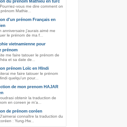
ion du prénom Mathieu en turc
 Pourriez-vous me dire comment on
e prénom Mathie...
ion d'un prénom Français en
ien
 anniversaire j'aurais aimé me
ouer le prénom de ma f...
aphie vietnamienne pour
e prénom
ite me faire tatouer le prénom de
Théa et sa date de...
ion prénom Loïc en HIndi
iterai me faire tatouer le prénom
indi quelqu'un pour...
uction de mon prenom HAJAR
en
voudrasi obtenir la traduction de
om en coreen je m'a...
ion de prénom coréen
J'aimerai connaître la traduction du
oréen : Yung-Hw...