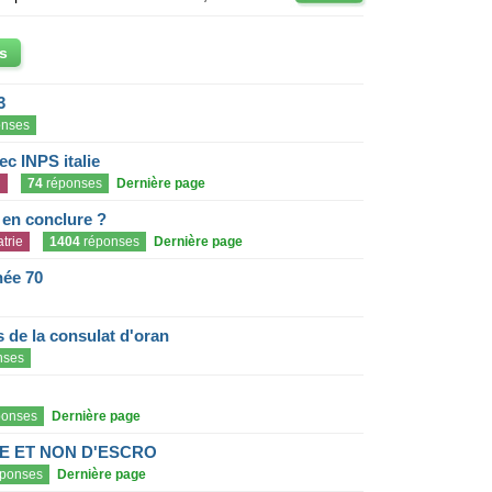
s
3
nses
c INPS italie
n
74
réponses
Dernière page
e en conclure ?
trie
1404
réponses
Dernière page
née 70
de la consulat d'oran
nses
onses
Dernière page
E ET NON D'ESCRO
ponses
Dernière page