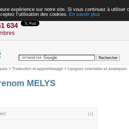
eure expérience sur notre site. Si vous continuez à utiliser
ceptez l’utilisation des cookies.
En savoir plus
61 634
mbres
gues
>
Traduction et apprentissage
>
Langues orientales et asiatiques
prenom MELYS
5h57
[ ! ]