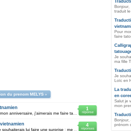
Traduct
Bonjour,
traduit l
Traduct
vietnam
Pour mon
faire tat
Calligr
tatouag
Je souha
ma fille 
Traduct
Je souha
Loïc en H
La trad
tion du prenom MELYS
»
en core
Salut je 
mon pren
etnamien
1
réponse
Mon fiancé est vietnamien et pour mon anniversaire, j'aimerais me faire tatouer son prénom "LIEM" ca
Traduct
Bonjour, 
 vietnamien
prénom c
4
réponses
Mon épouse est vietnamienne et je souhaiterais lui faire une surprise : me faire tatouer son prénom