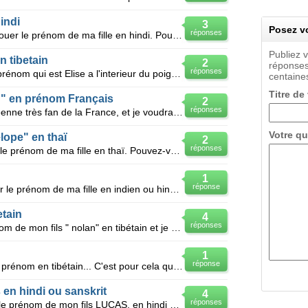
indi
3
Posez vo
réponses
Bonjour, je souhaiterai me faire tatouer le prénom de ma fille en hindi. Pourriez vous m'aider? To
Publiez 
 tibetain
2
réponses
réponses
Je voudrais me faire tatouer mon prénom qui est Elise a l'interieur du poignet et j'aimerais savoir
centaines
Titre de
"" en prénom Français
2
réponses
Bonjour/Bonsoir, j'ai une amie coréenne très fan de la France, et je voudrais savoir s'il est pos
Votre qu
ope" en thaï
2
réponses
Bonjour, je désire me faire tatouer le prénom de ma fille en thaï. Pouvez-vous m'indiquer commen
1
réponse
Bonjour je voudrait me faire tatouer le prénom de ma fille en indien ou hindi pouvez vous m'aider p
etain
4
réponses
J'aimerais me faire tatouer le prenom de mon fils " nolan" en tibétain et je ne trouve pas...quelqu'
1
réponse
Bonjour, J'aurai voulu tatouer mon prénom en tibétain... C'est pour cela que j'aurai besoin de v
en hindi ou sanskrit
4
réponses
Bonsoir, j'aimerai me faire tatouer le prénom de mon fils LUCAS, en hindi ou en sanskrit, pourriez