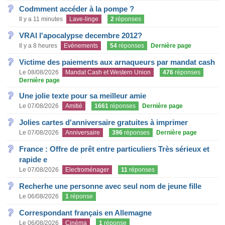
Codmment accéder à la pompe ?
Il y a 11 minutes
Lave-linge
2
réponses
VRAI l'apocalypse decembre 2012?
Il y a 8 heures
Evènements
54
réponses
Dernière page
Victime des paiements aux arnaqueurs par mandat cash
Le 08/08/2026
Mandat Cash et Western Union
476
réponses
Dernière page
Une jolie texte pour sa meilleur amie
Le 07/08/2026
Amitié
1661
réponses
Dernière page
Jolies cartes d'anniversaire gratuites à imprimer
Le 07/08/2026
Anniversaire
396
réponses
Dernière page
France : Offre de prêt entre particuliers Très sérieux et
rapide e
Le 07/08/2026
Electroménager
11
réponses
Recherhe une personne avec seul nom de jeune fille
Le 06/08/2026
1
réponse
Correspondant français en Allemagne
Le 06/08/2026
Cinéma
1
réponse