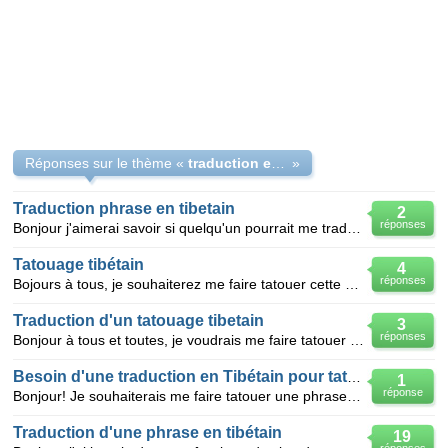
Réponses sur le thème «
traduction en tibétain pour un tatouage
»
Traduction phrase en tibetain
2
réponses
Bonjour j'aimerai savoir si quelqu'un pourrait me traduire cette phrase en tibétain : '' Celui qui v
Tatouage tibétain
4
réponses
Bojours à tous, je souhaiterez me faire tatouer cette phrase dans la nuque en tibétain seulement je
Traduction d'un tatouage tibetain
3
réponses
Bonjour à tous et toutes, je voudrais me faire tatouer la phrase : "la vie est belle" en tibétai
Besoin d'une traduction en Tibétain pour tatouage
1
réponse
Bonjour! Je souhaiterais me faire tatouer une phrase calligraphiée en Tibétain, et je me tourne
Traduction d'une phrase en tibétain
19