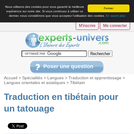
Nous utilisons des cookies pour vous garantir la meilleure
Fermer
expérience sur notre site. Si vous continuez à utiliser ce
dernier, nous considérons que vous acceptez l’utilisation des cookies.
En savoir plus
M'inscrire
Me connecter
Poser une question
Accueil
>
Spécialités
>
Langues
>
Traduction et apprentissage
>
Langues orientales et asiatiques
>
Tibétain
Traduction en tibétain pour
un tatouage