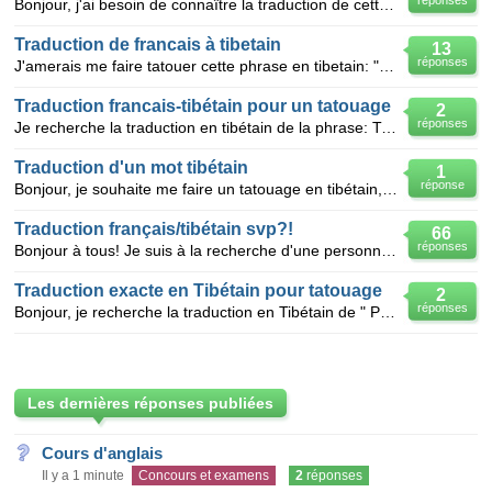
réponses
Bonjour, j'ai besoin de connaître la traduction de cette phrase en tibétain: " Libère ton esprit ".
Traduction de francais à tibetain
13
réponses
J'amerais me faire tatouer cette phrase en tibetain: "que la lumière éclaire nos ames et protege le
Traduction francais-tibétain pour un tatouage
2
réponses
Je recherche la traduction en tibétain de la phrase: Tu es ma moitié je suis la tienne. je vous en
Traduction d'un mot tibétain
1
réponse
Bonjour, je souhaite me faire un tatouage en tibétain, est ce que quelqu'un pourait me traduire ses
Traduction français/tibétain svp?!
66
réponses
Bonjour à tous! Je suis à la recherche d'une personne capable de traduire la phrase suivante en T
Traduction exacte en Tibétain pour tatouage
2
réponses
Bonjour, je recherche la traduction en Tibétain de " Profite de la vie " ou si c'est plus simple de
Les dernières réponses publiées
Cours d'anglais
Il y a 1 minute
Concours et examens
2
réponses