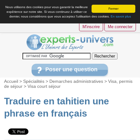
Nous utilisons des cookies pour vous garantir la meilleure
Fermer
expérience sur notre site. Si vous continuez à utiliser ce
dernier, nous considérons que vous acceptez l’utilisation des cookies.
En savoir plus
M'inscrire
Me connecter
Poser une question
Accueil
>
Spécialités
>
Demarches administratives
>
Visa, permis
de séjour
>
Visa court séjour
Traduire en tahitien une
phrase en français