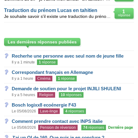
Traduction du prénom Lucas en tahitien
1
réponse
Je souhaite savoir s'il existe une traduction du prénom Lucas en tahitien ou polynésien ?
Les dernières réponses publiées
Recherhe une personne avec seul nom de jeune fille
Il y a 1 minute
1
réponse
Correspondant français en Allemagne
Il y a 1 heure
Cinéma
1
réponse
Demande de soutien pour le projet INJILI SHULENI
Il y a 5 heures
Religion
10
réponses
Bosch logixx8 ecoénergie F43
Le 05/08/2026
Lave-linge
4
réponses
Comment prendre contact avec INPS italie
Le 05/08/2026
Pension de réversion
74
réponses
Dernière page
J'ai un QI de 160. Que puis je en conclure ?