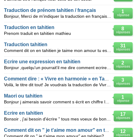
Traduction de prénom tahitien / français
1
réponse
Bonjour, Merci de m'indiquer la traduction en français du prénom tahitien "manate" car je ne l'ai
Traduction en tahitien
8
réponses
Prenom traduit en tahitien mathieu
Traduction tahitien
31
réponses
Comment dit on en tahitien je taime mon amour tu es tout pour moi je ferai tout pour toi
Ecrire une expression en tahitien
2
réponses
Bonjour ,quelqu'un pourrait'il me dire comment ecrire " bon ou joyeux anniversaire" en tahitien svp
Comment dire : « Vivre en harmonie » en Tahitien ou en Maori
3
réponses
Voilà, le titre dit tout! Je voudrais la traduction de Vivre en harmonie en Tahitien ou en Maori
Maori ou tahitien
1
réponse
Bonjour j aimerais savoir comment s écrit en chiffre le 27/07/2013 en maori ou tahitien merci beauco
Ecrire en tahitien
17
réponses
Bonsoir , j'ai besoin d'écrire " tous mes voeux de bonheur" en tahitien , pour un ami qui se marie d
Comment dit on " je t'aime mon amour" en tahitien?
12
réponses
Comment dit on " je t'aime mon amour" en tahitien? merci d'avance