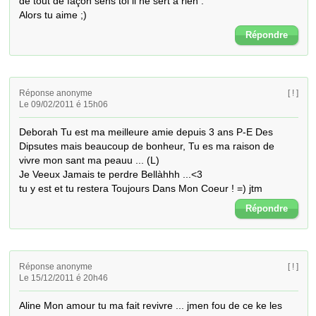
de tout de façon sens toi il ne sert a rien .

Alors tu aime ;)
Répondre
Réponse anonyme
[ ! ]
Le 09/02/2011 é 15h06
Deborah Tu est ma meilleure amie depuis 3 ans P-E Des 
Dipsutes mais beaucoup de bonheur, Tu es ma raison de 
vivre mon sant ma peauu ... (L)

Je Veeux Jamais te perdre Bellàhhh ...<3

tu y est et tu restera Toujours Dans Mon Coeur ! =) jtm
Répondre
Réponse anonyme
[ ! ]
Le 15/12/2011 é 20h46
Aline Mon amour tu ma fait revivre ... jmen fou de ce ke les 