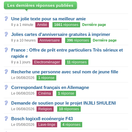
Les dernières réponses publiées
Une jolie texte pour sa meilleur amie
Il y a 1 minute
Amitié
1661
réponses
Dernière page
Jolies cartes d'anniversaire gratuites à imprimer
Il y a 10 heures
Anniversaire
396
réponses
Dernière page
France : Offre de prêt entre particuliers Très sérieux et
rapide e
Il y a 1 jours
Electroménager
11
réponses
Recherhe une personne avec seul nom de jeune fille
Le 06/08/2026
1
réponse
Correspondant français en Allemagne
Le 06/08/2026
Cinéma
1
réponse
Demande de soutien pour le projet INJILI SHULENI
Le 06/08/2026
Religion
10
réponses
Bosch logixx8 ecoénergie F43
Le 05/08/2026
Lave-linge
4
réponses