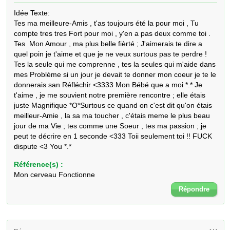
Idée Texte: 

Tes ma meilleure-Amis , t'as toujours été la pour moi , Tu 
compte tres tres Fort pour moi , y'en a pas deux comme toi . 
Tes  Mon Amour , ma plus belle fièrté ; J'aimerais te dire a 
quel poin je t'aime et que je ne veux surtous pas te perdre ! 
Tes la seule qui me comprenne , tes la seules qui m'aide dans 
mes Problème si un jour je devait te donner mon coeur je te le 
donnerais san Réfléchir <3333 Mon Bébé que a moi *.* Je 
t'aime , je me souvient notre première rencontre ; elle étais 
juste Magnifique *O*Surtous ce quand on c'est dit qu'on étais 
meilleur-Amie , la sa ma toucher , c'étais meme le plus beau 
jour de ma Vie ; tes comme une Soeur , tes ma passion ; je 
peut te décrire en 1 seconde <333 Toii seulement toi !! FUCK 
dispute <3 You *.*
Référence(s) :
Mon cerveau Fonctionne
Répondre