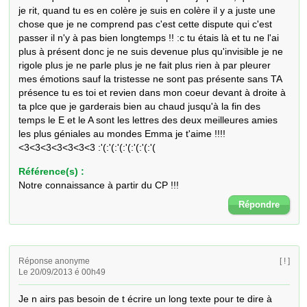
je rit, quand tu es en colère je suis en colère il y a juste une 
chose que je ne comprend pas c'est cette dispute qui c'est 
passer il n'y à pas bien longtemps !! :c tu étais là et tu ne l'ai 
plus à présent donc je ne suis devenue plus qu'invisible je ne 
rigole plus je ne parle plus je ne fait plus rien à par pleurer 
mes émotions sauf la tristesse ne sont pas présente sans TA 
présence tu es toi et revien dans mon coeur devant à droite à 
ta plce que je garderais bien au chaud jusqu'à la fin des 
temps le E et le A sont les lettres des deux meilleures amies 
les plus géniales au mondes Emma je t'aime !!!! 
<3<3<3<3<3<3<3 :'(:'(:'(:'(:'(:'(:'(
Référence(s) :
Notre connaissance à partir du CP !!!
Répondre
Réponse anonyme
[ ! ]
Le 20/09/2013 é 00h49
Je n airs pas besoin de t écrire un long texte pour te dire à 