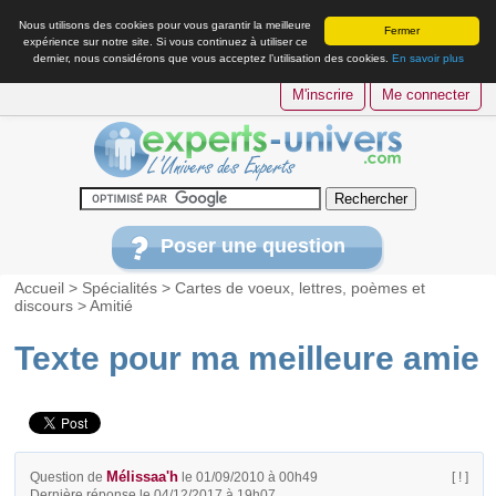
Nous utilisons des cookies pour vous garantir la meilleure
Fermer
expérience sur notre site. Si vous continuez à utiliser ce
dernier, nous considérons que vous acceptez l’utilisation des cookies.
En savoir plus
M'inscrire
Me connecter
Poser une question
Accueil
>
Spécialités
>
Cartes de voeux, lettres, poèmes et
discours
>
Amitié
Texte pour ma meilleure amie
Mélissaa'h
Question de
le 01/09/2010 à 00h49
[ ! ]
Dernière réponse le 04/12/2017 à 19h07