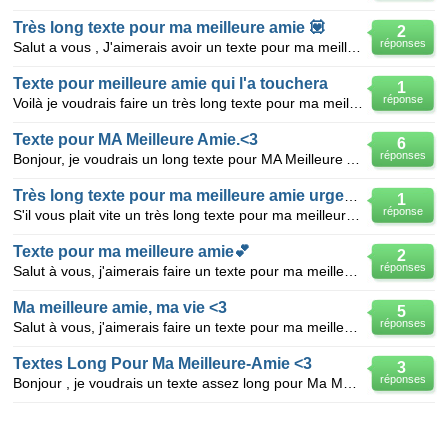
Très long texte pour ma meilleure amie 💟
2
réponses
Salut a vous , J'aimerais avoir un texte pour ma meilleure amie mais je ne suis pas dune creativiter
Texte pour meilleure amie qui l'a touchera
1
réponse
Voilà je voudrais faire un très long texte pour ma meilleure amie, elle s'appelle naomie et sa fais
Texte pour MA Meilleure Amie.<3
6
réponses
Bonjour, je voudrais un long texte pour MA Meilleure Amie, jz suis nul pour en faire vous pouvez m'a
Très long texte pour ma meilleure amie urgent !!?
1
réponse
S'il vous plait vite un très long texte pour ma meilleure amie Léane que je connais depuis 1an et j'
Texte pour ma meilleure amie💕
2
réponses
Salut à vous, j'aimerais faire un texte pour ma meilleure amie mais je n'y arrive pas. SVP vous pouv
Ma meilleure amie, ma vie <3
5
réponses
Salut à vous, j'aimerais faire un texte pour ma meilleure amie mais je n'y arrive pas. SVP vous pouv
Textes Long Pour Ma Meilleure-Amie <3
3
réponses
Bonjour , je voudrais un texte assez long pour Ma Meilleure-Amie qui s'appelle Anais et sa fait 3 an