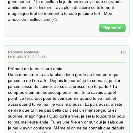
gens pence --' tu et celle a ki je donere ma vie une si grande 
amitié une belle histoire . avc plein dhistoire ce tellement 
magnifique tout ce moment a te coté je taime fort . Mon 
amour de meilleur ami (<3'
Répondre
Réponse anonyme
[ ! ]
Le 01/08/2012 é 22h45
Prénom de ta meilleure amie,

Dans mon cœur tu as ta place bien gardé au fond pour que 
jamais tu ne t’en aille. Depuis le jour où je te connais, je n’ai 
jamais cessé de t’aimer. Je suis si presser de te parler! Tu 
comptes vraiment beaucoup pour moi. Si tu savais a quel 
point. Je ferai tout pour te voir sourire quand tu va mal, et 
aussi quand tu va mal, je vais mal aussi. Et puis aussi, arrête 
de dire que tu n’es pas belle car c’est un mensonge, tu es 
sublime, magnifique ! Quoi qu’il arrive, je serai toujours la pour 
toi ma meilleure amie. Tu es une fille en or sur qui je sais que 
je peux avoir confiance. Même si on ne se connait que depuis 