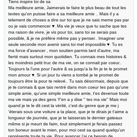
Tiens inspire toi de sa 
Ma meilleure amie, Jaimerais te faire le plus beau de tout les textes qu'on puisse faire a sa meilleure amie .. Mais il y a telement de choses a dire sur toi que je ne sais meme pas par ou je vais commencer ♥. Ma vie je veux que tu sache que tes ma raison de vivre, je vis pour toi, sans toi se serais pas possible, & je ne préfére même pas y penser.. Imaginer une seule seconde mon avenir sans toi met impossible ♥. Tu es ma force d'avancer , mon soutien parmis tant d'autre, ma fierté mais surtout mon quotidien. Tu connais mes histoires & les moindres petit truc de ma vie, on se connait par coeur.. Toujours la l'une pour l'autre & sa jusqu'a la fin je te le promet mon amour ♥. Si un jour tu viens a tombé je te promet de toujours être la pour te relevé.. Tu sais désormais, depuis que je te connais & que tais rentré dans mon coeur tes pas qu'une simple amie, qu'une simple meilleure amie, t'es devenue toute ma vie mais ya des gens Y'en a y dise '' tes ma vie'' Mais moi quand je te le dit cest la vérité, c'est du genre que je me j 'éterais sous une voiture a ta place, que je te dirais je t'aime a longueur de journée, que je te laisserais le dernier gateaux même si je meurt de faim, tout simplement je ferais passez ton boneur avant le mien, pour moi cest sa quand quelqu'un représente toute ta vie. Pour avancer j'ai ce besoin de t'entendre rire, de te voir sourir, de te savoir bien, de tavoir a mes cotés, car c'est avec toi & seulement toi que je suis bien ♥. J'aime etre avec toi parce que meme quand tout va mal, t'arrive a me faire oublié la douleur. On a eu toute les deux eu une histoire dur & je pense que c'est pour sa qu'on se connais aussi bien, qu'on s' entend & se parle aussi bien. A mon avis tout le monde voudrais avoir une amie comme elle. Cette fille est tout simplement indispensable, elle fait mon bonheur. Parce que je sais que si je vais mal c'est vers elle que je me retourne. tu sait trouver les mots juste pour me remonter le moral. Parce que tu ne m'a jamais laché la main, t'a est toujours su resté auprés de moi. T'arrive a m'ouvrir les yeux sur pleins de choses. Parce que je sais que moi sans toi c'est impossible, tu fera toujours partie de ma vie, toi personne peut l'oublié et surtout pas moi car tu es ma meilleure amie. T'es devenue ma priorité, j'ai besoin d'avoir tout les jours de tes nouvelles Bien plus qu'une amie, ma meilleure amie & bien plus que sa, la femme de ma vie [ Parle pas pour foye c'est ma meilleure amie ]. Tu représente absolument tout pour moi , c'est ton bonheur qui fais le miens, le tien avant le mien.. Je te remèrcirais jamais assez pour tout ceux que ta fais pour moi, pour tout tes conseil, toute tes aides & ton écoute quand j'allais mal, quand j'ètais plus bas que terre.. Ta toujours sut me prendre la main & sa même quand j'étais au plus bas, ta sus me redonné le sourire, me tenir la main assez fort & me relever aprés toutes mes chutes & meme les plus brutales.. C'est dans tes bras que je sèche toutes mes larmes, celle que je sais que je pourais appeler a 4heure du matin parce que je vais mal & qui se reveillerais pour me repondre & qui me dirais sans que je lui dise quoi que ce soit " Mon Coeur sa vas pas ? :O ".. Quand je n'arrive plus a penser c'est elle qui le fait pour moi, Y'a bien que elle qui sais toute ma vie, Celle a qui je raconte vraiment tout, Elle me connait par coeur, c'est elle qui sais quand je vais bien, quand je vais mal, Elle sais quand je ment & quand je ment pas, & elle arrive toujours a trouvé les bons mots pour me remonté le moral & me redonner le sourire.. Je te fais la plus grande promesse, Celle de t'écouté, de taider, de consoler, te faire rire & sourir, te conseiller, étre la dans les bons mais aussi & surtout dans les mauvais moments, de ne jamais te laisser tombé & surtout de t'aimer jusqua la fin de mes jours Jaime tous de nous ! Nos petite journéé, nos aprem, nos soirée, nos bisoux, nos calins, nos ''je t'aime '', nos long messages & longs commentaire qu'on s'envoient tout le temps, nos délire Souvent minable & souvent pour rien mais toujours droles qui ne sort de nul part :P .Trop de fois on ma trahit , 0n ma laissé.. Mais avec Tooi je sais que jamais sa sera le cas car des filles comme toi yen a pas a tout les coin de rue.. & Je suis telement fiére d'etre ton amie, davoir ton amitié.. D'etre tout simplement ta Meilleur Amie.Tu sais mon amour une amitié comme la notre j'en ai jamais eu, aussi forte, Aussi sincére , & INCASSABLE , Tu le sais Sans toi ma vie je peux plus ! Mais tu peux meme pas imaginé comme tu compte pour moi cest trop impressionant MA MEILLEURE AMIE CEST TOUT MA VIE : Sans ma meilleure amie je pourais pas ! JAMAIS je veux te perdre mon amoour parceque sans toi cest IMPOSSIBLEE.. Mon coeur a connu beaucoups d'amitié mais rien négalise celle que j'ai avec toi.. Tes celle sans qui ma vie n'aurais vraiment plus aucuns sens, car tes celle qui comble ma vie chaque jours d'un pure bonheure.. Jamais je ne pourais perdre ma meilleure amie, Parceque sans elle se serais pas posible, cest comme MIMI Sans MIKEY cest pas pocible xD .Sache que je donerais tout pour te garder le plus lontemps posible a mes cotés.. Tes mon Oxygéne, la raisons de mes plus beaux sourir & même de TOUT mes sourirs..Elle me comprend en un simple regards, elle pense comme moi, elle est la même que moi, on a les même gôut, les meme peines, les meme haines, les meme vies, ont n'a un peut prés les même probémé de familles [ tmtc] & deceptions.. Quand je suis triste tes mal , quand elle a mal je ressend sa douleur, cest elle qui dans mes journée grise met de la couleure.. Cest elle qui a changer ma vie, qui la rendus beaucoup plus belle.. C'est sa présence a mes cotés qui me rend plus que heureuse, Malgrés toutes les erreurs que j'ai put faire dans ma vie, elle ne ma jamai jugé, elle a toujours sut me comprendre & m'aidè & non me rabéssé comme on me la si bien fait au par-avant.. C'est toi qui ma tout aprit, qui ma fait comprendre vraiment beaucoups de choses daans ma vie.. J'ai compris ce qu'était une vrais amie, une meilleure, amie, Jai surtout enfin compris ce qu'etait une vrais* amitié.. Car la notre je peux t'assuré quelle est vrais, sincére, incassable, intestable, elle suremonteras toute les épreuve de la vie, & je ne voudrais pour rien au monde la perdre ton amitiéé..:$ Tu sais quoi ? Bah ma plus grande fiérté cest surement d'etre ton amie, d'etre ta meilleure amie. Je tien a toi surement plus qu'a ma propre vie , Je pense, enfin non je suis meme sur que si un jours je venais a te perdre je ne m'en remétré vraiment pas.. Tes celle qui compte le plus, celle que je considaire comme ma Soeur, Celle a qui je pourais tout donné, celle qui a sus prendre la plus grande place dans mon coeur, celle qui a sus être la dans les bons mais aussi dans les mauvais moment, Celle qui a toujours su me redonné le sourir & sa meme dans les moments les plus pire, Celle que je voudrais perdre pour rien au monde..:$ C'est mon Or, mon trésor, ma raison de vivre, ma raison d'avancé, Mon bohneur au quotidiens.. Celle que j'ai besoin de voir tout le temps car un jours sans elle c'est telement long.. C'est ma meilleure amie , La mienne, la meilleure des meilleures , Celle avec qui je me tape de ces delirs, Celle que je considererais toujours comme ma vie, Celle qui ne ma jamais fais de coups bas, la Seeule qu'a toujours etait présente pour moi... Sache ma vie que moi je serais toujours la pour toi comme toi tu la etait pour moi, je serais toujours la pour te remettre dans le droit chemain quand tu partira a la dérive.. [Même si tu m'écoute pas comme R*]Je te laisserais jamais tombé, tu peux en être sure & certaine..:$ Jai jamais eu une amitié comme la notre, Notre amitié & telement magnifique que te perdre serais vraiment trop dure pour moi.. Bon je sais plus trop quoi dire meme si je sais que j'ai oublié beaucoup de chose.. Mais l'amour que je te porte & inexplicable & infinis & Jamais je crois que jamais je ne trouverais les bons mots pour te dire tout ce que je ressent.. Laaila Delecourt La cause de mon sourir, ma raison de vivre & d'avancer, La meilleur amie dont tout le monde réve, celle qui sais etre présente quand t'en a besoin, celle avec qui tu va rire de longue a en pleuré, celle qui sais te redonné le sourir & l'envie d'avancer, & tu vois bah cette fille c'est ma meilleure amie, la mienne & crois moi que elle le saura pour toujours car jamais je la perdrais, elle compte trop pour moi.. PERSONNE se mettera entre nous ! Bien sur que j'ai beaucoup de monde autour de moi que je vois tout le temps.. Mais rien n'égalise ma meilleure amie.. Je la voit moin a cause des cours & tout mais rien ne pourras la remplacer.. Cest mon plus gros manque.. Même si en se moment tu reste plus avec certaine perssonne que moi :'( dont tu doit savoir de qui je parle Je t'aime toujour autant ..0uais j'ai cette boule au vente qui me dit que tu peut me remplacer a n'importe quelle moment parceque surement quelle et mieu que moi ou encore que tu rigole plus avec elle que moi ect..Mais bon. 0n a toujours beacoup d' amis dans une vie mais on en a toujours une plus importante que les autres, une a qui nous comprends mieux que n'importe qui. C'est sa une meilleure amie,on en a une seule & cest pour sa que pour rien au monde je ne voudrais la perdre.. Kathleen & Laaila ? Cest bien pour toute la vie, a la vie a la mort on ce l'est promit mon coeur, Car de toutes fasson tu n'auras jamais de Kathleen sans Laaila c'est pas possible, La preuve quand tu parle de Kathleen ou de Laaila on va automatiquement te repondre " La meilleure amie de Kathleen/Laaila ? " car tu vois on est jaamais mais vraiment jamais l'une sans l'autre.. Beaucoup de gens change de Meilleure amie tout les mois ou croivent que c'est des amie comme les autre --'. Je n'avancerais jamais sans ma meilleure amie vous pouvez pas comprendre mais uune meilleure amie c'est la plus belle chose que l'on puisse avoir dans ce monde, cest 