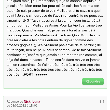
quelques mois, j’ai l’impression que je te connais depuis que 
je suis née. Mon cœur bat pout toi. Je suis liée à toi et à ton 
cœur. Je suis presser de te voir Meilleure, si tu savais a quel 
point ! Je suis si heureuse de t’avoir rencontré, tu ne peux pas 
t’imaginer <3 T’avoir aussi vu à la cam un cour instant était 
un pur bonheur. Meilleures Amies Pour La Vie ! Je t’aime trop 
ma puce. Quand je vais mal, je pense à toi et je vais déjà 
beaucoup mieux. Ma Meilleure Amie Rien Qu’à Moi.  Je suis 
presser d’être a tes cotés entrain de rigoler comme des 
grosses gogoles. ;)  J’ai vraiment pas envie de te perdre ; de 
toute façon, rien ne peux nous séparées ! Je te fais vraiment 
confiance et j’espère que jamais tu ne me trahiras comme j’ai 
déjà été dans le passé... Tu es entrée dans ma vie et jamais 
tu n’en ressortiras ! Je t’aime très très très très très très très 
très très très très très très très très très très très très très très 
très très….FORT !♥♥♥♥♥♥
Répondre
Nicki Luna
Réponse de
[ ! ]
Le 03/09/2012 é 11h01