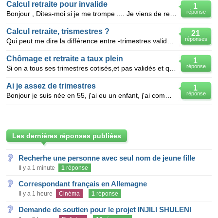
Calcul retraite pour invalide
1
réponse
Bonjour , Dites-moi si je me trompe .... Je viens de recevoir mon relevé de carrière , je suis i
Calcul retraite, trismestres ?
21
réponses
Qui peut me dire la différence entre -trimestres validés -trimestres cotisés -et trimestres ret
Chômage et retraite a taux plein
1
réponse
Si on a tous ses trimestres cotisés,et pas validés et qu' on se retouve au chômage,les trimestres de
Ai je assez de trimestres
1
réponse
Bonjour je suis née en 55, j'ai eu un enfant, j'ai commencé a travailler en 73, j'ai actuellement
Les dernières réponses publiées
Recherhe une personne avec seul nom de jeune fille
Il y a 1 minute
1
réponse
Correspondant français en Allemagne
Il y a 1 heure
Cinéma
1
réponse
Demande de soutien pour le projet INJILI SHULENI