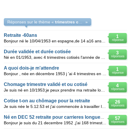
Réponses sur le thème «
trimestres cotisés ou validés
»
Retraite -60ans
1
réponse
Bonjour né le 10/04/1953 en espagne,de 14 a16 ans 8 trimestres cotises en espagne 33 trimestres cot
Durée validée et durée cotisée
3
réponses
Né en 01/1953, avec 4 trimestres cotisés l'année de mes 17 ans. A 60 ans et 1 trimestre, d'après le
A quoi dois-je m'attendre
1
réponse
Bonjour , née en décembre 1953 j 'ai 4 trimestres en 1971 donc avant mes 18 ans , et toujours trava
Chomage trimestre validé et ou cotisé
4
réponses
Je suis né en 10/1953;je peux prendre ma retraite longue carrière le 1/01/2012 avec 173 trimestres v
Cotise t-on au chômage pour la retraite
26
réponses
Je suis née le 5.12.53 et j'ai commencée à travailler le 1/01/1970 En 2011 j'ai 159 trimestres co
Né en DEC 52 retraite pour carrieres longues 2010
57
réponses
Bonjour je suis du 21 decembre 1952 ,j'ai 168 trimestres cotises ,4 trimestres l'année de mes 16 an