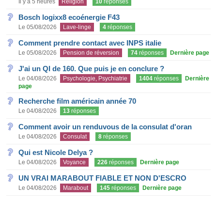
Il y a 5 heures
Religion
10
réponses
Bosch logixx8 ecoénergie F43
Le 05/08/2026
Lave-linge
4
réponses
Comment prendre contact avec INPS italie
Le 05/08/2026
Pension de réversion
74
réponses
Dernière page
J'ai un QI de 160. Que puis je en conclure ?
Le 04/08/2026
Psychologie, Psychiatrie
1404
réponses
Dernière
page
Recherche film américain année 70
Le 04/08/2026
13
réponses
Comment avoir un renduvous de la consulat d'oran
Le 04/08/2026
Consulat
8
réponses
Qui est Nicole Delya ?
Le 04/08/2026
Voyance
226
réponses
Dernière page
UN VRAI MARABOUT FIABLE ET NON D'ESCRO
Le 04/08/2026
Marabout
145
réponses
Dernière page