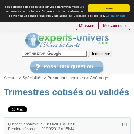
Nous utilisons des cookies pour vous garantir la meilleure
Fermer
expérience sur notre site. Si vous continuez à utiliser ce
dernier, nous considérons que vous acceptez l’utilisation des cookies.
En savoir plus
M'inscrire
Me connecter
Poser une question
Accueil
>
Spécialités
>
Prestations sociales
>
Chômage
Trimestres cotisés ou validés
Question anonyme le 13/09/2010 à 18h19
[ ! ]
Dernière réponse le 01/09/2012 à 15h44