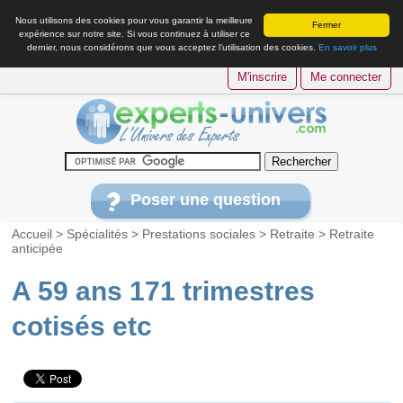
Nous utilisons des cookies pour vous garantir la meilleure
Fermer
expérience sur notre site. Si vous continuez à utiliser ce
dernier, nous considérons que vous acceptez l’utilisation des cookies.
En savoir plus
M'inscrire
Me connecter
Poser une question
Accueil
>
Spécialités
>
Prestations sociales
>
Retraite
>
Retraite
anticipée
A 59 ans 171 trimestres
cotisés etc