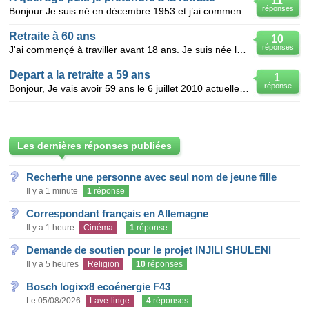
11
réponses
Bonjour Je suis né en décembre 1953 et j’ai commencé le travail en 1970 à 16 ans année validée par
Retraite à 60 ans
10
réponses
J'ai commençé à traviller avant 18 ans. Je suis née le 25/01/1953.Licenciée économique depuis 07/200
Depart a la retraite a 59 ans
1
réponse
Bonjour, Je vais avoir 59 ans le 6 juillet 2010 actuellement fin 2009 trimestres retenus 169 tri
Les dernières réponses publiées
Recherhe une personne avec seul nom de jeune fille
Il y a 1 minute
1
réponse
Correspondant français en Allemagne
Il y a 1 heure
Cinéma
1
réponse
Demande de soutien pour le projet INJILI SHULENI
Il y a 5 heures
Religion
10
réponses
Bosch logixx8 ecoénergie F43
Le 05/08/2026
Lave-linge
4
réponses