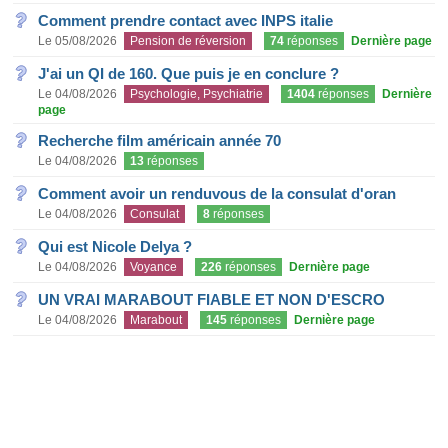
Comment prendre contact avec INPS italie
Le 05/08/2026
Pension de réversion
74
réponses
Dernière page
J'ai un QI de 160. Que puis je en conclure ?
Le 04/08/2026
Psychologie, Psychiatrie
1404
réponses
Dernière
page
Recherche film américain année 70
Le 04/08/2026
13
réponses
Comment avoir un renduvous de la consulat d'oran
Le 04/08/2026
Consulat
8
réponses
Qui est Nicole Delya ?
Le 04/08/2026
Voyance
226
réponses
Dernière page
UN VRAI MARABOUT FIABLE ET NON D'ESCRO
Le 04/08/2026
Marabout
145
réponses
Dernière page