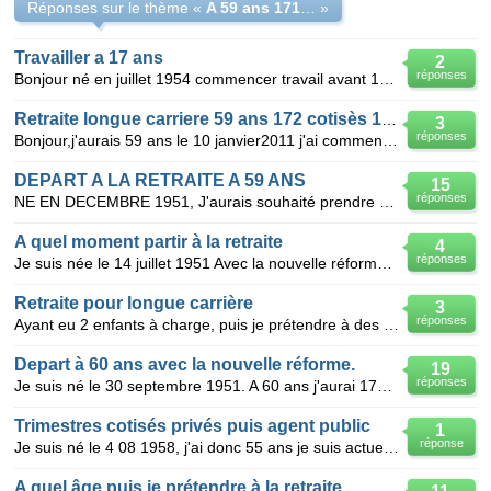
Réponses sur le thème «
A 59 ans 171 trimestres cotisés etc
»
Travailler a 17 ans
2
réponses
Bonjour né en juillet 1954 commencer travail avant 17 ans en l année 1971 dont 4 trimestres valides
Retraite longue carriere 59 ans 172 cotisès 175 valides
3
réponses
Bonjour,j'aurais 59 ans le 10 janvier2011 j'ai commencè a travailler à 16ans.au 1 janvier2011 je tot
DEPART A LA RETRAITE A 59 ANS
15
réponses
NE EN DECEMBRE 1951, J'aurais souhaité prendre ma retraite à 59 ans, soit le 1 JANVIER 2011. AU 3
A quel moment partir à la retraite
4
réponses
Je suis née le 14 juillet 1951 Avec la nouvelle réforme et au titre des carrières longues il me fau
Retraite pour longue carrière
3
réponses
Ayant eu 2 enfants à charge, puis je prétendre à des trimestres complémentaires? ( trimestres validé
Depart à 60 ans avec la nouvelle réforme.
19
réponses
Je suis né le 30 septembre 1951. A 60 ans j'aurai 174 trimestres validés, plus de 5 trimestres valid
Trimestres cotisés privés puis agent public
1
réponse
Je suis né le 4 08 1958, j'ai donc 55 ans je suis actuellement fonctionnaire d'état depuis le 19 01
A quel âge puis je prétendre à la retraite