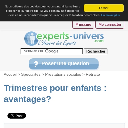
Nous utilisons des cookies pour vous garantir la meilleure
Fermer
expérience sur notre site. Si vous continuez à utiliser ce
dernier, nous considérons que vous acceptez l’utilisation des cookies.
En savoir plus
M'inscrire
Me connecter
Poser une question
Accueil
>
Spécialités
>
Prestations sociales
>
Retraite
Trimestres pour enfants :
avantages?