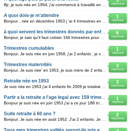
5
réponses
Bjr, je suis née en 1954, j'ai commencé à travaillé en 1973, j'ai eu deux enfants. Je n'ai jamais a
A quoi dois-je m'attendre
1
réponse
Bonjour , née en décembre 1953 j 'ai 4 trimestres en 1971 donc avant mes 18 ans , et toujours trava
à quoi servent les trimestres donnés par enfants?
6
réponses
Bonjour, je sais qu'il faut cotiser 166 trimestres pour avoir sa retraite et que chaque enfants donn
Trimestres cumulables
1
réponse
Bonjour, Je suis née en juin 1958, j'ai 2 enfants ; je voudrais savoir si je peux ajouter les 16 tr
Trimestres maternités
3
réponses
Bonjour, Je suis née' en 1953, je suis mère de 2 enfants et je totaliserai à fin 2013 163 trimestre
Retraite née en 1953
3
réponses
Je suis née en 1953 j'ai 4 enfants fin 2009 je totalisé 163 trimestres j'ai commencé a travaillé a
Partir a la retraite a l'age legal avec 159 trimestres
1
réponse
Bonjour je suis née en juin 1953 j'ai a ce jour 188 trimestres validés dont (16 pour mes 2 enfants
Suite retraite à 60 ans ?
2
réponses
Bonjour, Je suis née en août 1952. J'ai 2 enfants. Je travaille dans la fonction publique. Effectiv
Tous mes trimestres valités seront-ils pris en compte