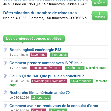
2
réponses
Je suis née en 1953 ,j'ai 157 trimestres validés + 24 trimestres pour enfants ,puis-je bénéficier d'
Détermination du nombre de trimestres
1
réponse
Née en 4/1953, 2 enfants, 150 trimestres COTISES à fin 2011 dont 16 à la fin de l'année civile d
Les dernières réponses publiées
Bosch logixx8 ecoénergie F43
Il y a 1 minute
Lave-linge
4
réponses
Comment prendre contact avec INPS italie
Il y a 2 heures
Pension de réversion
74
réponses
Dernière page
J'ai un QI de 160. Que puis je en conclure ?
Le 04/08/2026
Psychologie, Psychiatrie
1404
réponses
Dernière
page
Recherche film américain année 70
Le 04/08/2026
13
réponses
Comment avoir un renduvous de la consulat d'oran
Le 04/08/2026
Consulat
8
réponses