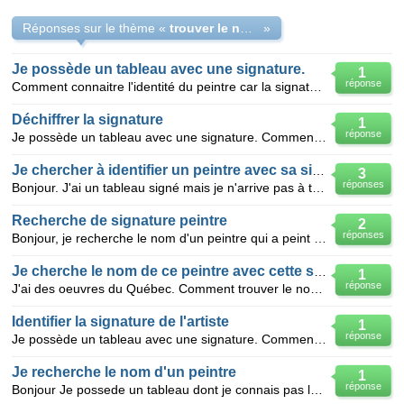
Réponses sur le thème «
trouver le nom d'un peintre à partir de sa signature
»
Je possède un tableau avec une signature.
1
réponse
Comment connaitre l'identité du peintre car la signature est assez illisible...
Déchiffrer la signature
1
réponse
Je possède un tableau avec une signature. Comment connaitre l'identité du peintre ?? Merci
Je chercher à identifier un peintre avec sa signature
3
réponses
Bonjour. J'ai un tableau signé mais je n'arrive pas à trouver l'identité du peintre. Quelqu'un pourr
Recherche de signature peintre
2
réponses
Bonjour, je recherche le nom d'un peintre qui a peint un tableau pour mon père, durant la guerre d'A
Je cherche le nom de ce peintre avec cette signature
1
réponse
J'ai des oeuvres du Québec. Comment trouver le nom d'un peintre avec sa signature peu lisible. Je
Identifier la signature de l'artiste
1
réponse
Je possède un tableau avec une signature. Comment connaitre l'identité du peintre ?? Est-ce que cel
Je recherche le nom d'un peintre
1
réponse
Bonjour Je possede un tableau dont je connais pas le nom du peintre malgré la signature Donc je