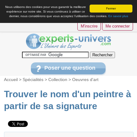
Nous utilisons des cookies pour vous garantir la meilleure
Fermer
expérience sur notre site. Si vous continuez à utiliser ce
dernier, nous considérons que vous acceptez l’utilisation des cookies.
En savoir plus
M'inscrire
Me connecter
Poser une question
Accueil
>
Spécialités
>
Collection
>
Oeuvres d'art
Trouver le nom d'un peintre à
partir de sa signature