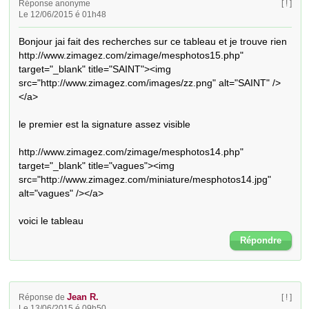
Réponse anonyme
[ ! ]
Le 12/06/2015 é 01h48
Bonjour jai fait des recherches sur ce tableau et je trouve rien 

http://www.zimagez.com/zimage/mesphotos15.php" 
target="_blank" title="SAINT"><img 
src="http://www.zimagez.com/images/zz.png" alt="SAINT" />
</a>

le premier est la signature assez visible 

http://www.zimagez.com/zimage/mesphotos14.php" 
target="_blank" title="vagues"><img 
src="http://www.zimagez.com/miniature/mesphotos14.jpg" 
alt="vagues" /></a>

voici le tableau
Répondre
Jean R.
Réponse de
[ ! ]
Le 13/06/2015 é 09h50