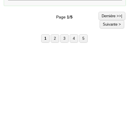
Derniére >>|
Page
1
/
5
Suivante >
1
2
3
4
5