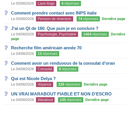
Le 05/08/2026
Lave-linge
4
réponses
Comment prendre contact avec INPS italie
Le 05/08/2026
Pension de réversion
74
réponses
Dernière page
J'ai un QI de 160. Que puis je en conclure ?
Le 04/08/2026
Psychologie, Psychiatrie
1404
réponses
Dernière
page
Recherche film américain année 70
Le 04/08/2026
13
réponses
Comment avoir un renduvous de la consulat d'oran
Le 04/08/2026
Consulat
8
réponses
Qui est Nicole Delya ?
Le 04/08/2026
Voyance
226
réponses
Dernière page
UN VRAI MARABOUT FIABLE ET NON D'ESCRO
Le 04/08/2026
Marabout
145
réponses
Dernière page