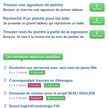
Trouver une signature de peintre
1
réponse
Bonjour, je cherche une signature de peintre tableau sur bois (isorel) mer bateaux personnages avec
Recheche d'un peintre pour ma toile
1
réponse
Je possede un grand tableau qui représente un ballet signé. Impossible de déchiffrer la signature du
Trouver nom du peintre à partir de la signature
3
réponses
Bonjour, Je suis à la recherche du nom du peintre dont voici la signature. Le tableau en question
Les dernières réponses publiées
Recherhe une personne avec seul nom de jeune fille
Il y a 1 minute
1
réponse
Correspondant français en Allemagne
Il y a 1 heure
Cinéma
1
réponse
Demande de soutien pour le projet INJILI SHULENI
Il y a 5 heures
Religion
10
réponses
Bosch logixx8 ecoénergie F43