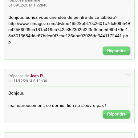
Réponse anonyme
[ ! ]
Le 09/12/2014 é 22h40
Bonjour, auriez vous une idée du peintre de ce tableau? 
http://www.zimagez.com/dwl/be48529ef870c2601c7dc60fb549
e42566f2f9ca181a419cb742c352302bf2f3ef5faeed9f0d70ef1
8a8013684dde67bdca0f7caa136abe03026de3441172441.ph
p
Répondre
Jean R.
Réponse de
[ ! ]
Le 11/12/2014 é 19h36
Bonjour,

malheureusement, ce dernier lien ne s'ouvre pas !
Répondre