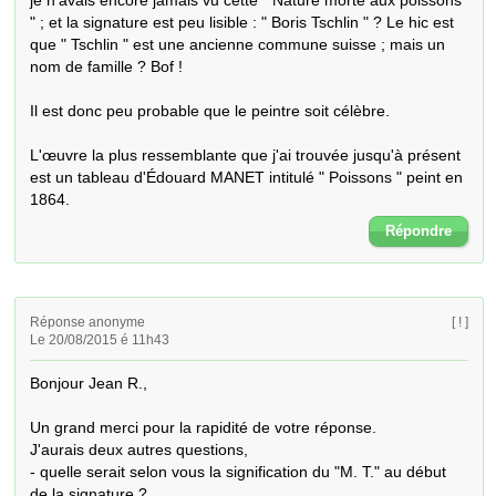
je n'avais encore jamais vu cette " Nature morte aux poissons 
" ; et la signature est peu lisible : " Boris Tschlin " ? Le hic est 
que " Tschlin " est une ancienne commune suisse ; mais un 
nom de famille ? Bof !

Il est donc peu probable que le peintre soit célèbre.

L'œuvre la plus ressemblante que j'ai trouvée jusqu'à présent 
est un tableau d'Édouard MANET intitulé " Poissons " peint en 
1864.
Répondre
Réponse anonyme
[ ! ]
Le 20/08/2015 é 11h43
Bonjour Jean R.,

Un grand merci pour la rapidité de votre réponse.

J'aurais deux autres questions, 

- quelle serait selon vous la signification du "M. T." au début 
de la signature ? 
