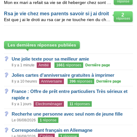
réponse
Mon ex mari a refait sa vie se dit heberger chez sont pere pour ne pas a avoir heberger sa fille alo
Rsa je vie chez mes parents savoir si j ai droit
2
réponses
Est que j ai le droti au rsa car je ne touche rien du chomage
Les dernières réponses publiées
Une jolie texte pour sa meilleur amie
Il y a 1 minute
Amitié
1661
réponses
Dernière page
Jolies cartes d'anniversaire gratuites à imprimer
Il y a 10 heures
Anniversaire
396
réponses
Dernière page
France : Offre de prêt entre particuliers Très sérieux et
rapide e
Il y a 1 jours
Electroménager
11
réponses
Recherhe une personne avec seul nom de jeune fille
Le 06/08/2026
1
réponse
Correspondant français en Allemagne
Le 06/08/2026
Cinéma
1
réponse