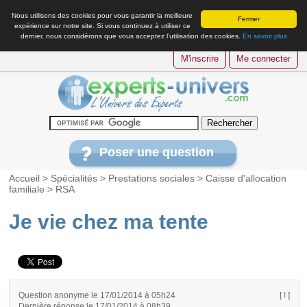
Nous utilisons des cookies pour vous garantir la meilleure
Fermer
expérience sur notre site. Si vous continuez à utiliser ce
dernier, nous considérons que vous acceptez l’utilisation des cookies.
En savoir plus
M'inscrire
Me connecter
Poser une question
Accueil
>
Spécialités
>
Prestations sociales
>
Caisse d'allocation
familiale
>
RSA
Je vie chez ma tente
Question anonyme le 17/01/2014 à 05h24
[ ! ]
Dernière réponse le 17/01/2014 à 08h39