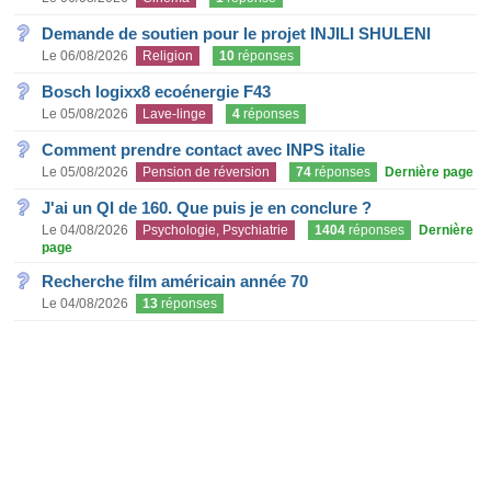
Demande de soutien pour le projet INJILI SHULENI
Le 06/08/2026
Religion
10
réponses
Bosch logixx8 ecoénergie F43
Le 05/08/2026
Lave-linge
4
réponses
Comment prendre contact avec INPS italie
Le 05/08/2026
Pension de réversion
74
réponses
Dernière page
J'ai un QI de 160. Que puis je en conclure ?
Le 04/08/2026
Psychologie, Psychiatrie
1404
réponses
Dernière
page
Recherche film américain année 70
Le 04/08/2026
13
réponses