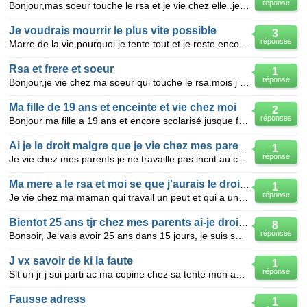
réponse
Bonjour,mas soeur touche le rsa et je vie chez elle .je voudrai savoire si j ai droit ausi au rsa.m
Je voudrais mourrir le plus vite possible
3
réponses
Marre de la vie pourquoi je tente tout et je reste encore en vie ont dis que la vie vaut etre vecue
Rsa et frere et soeur
1
réponse
Bonjour,je vie chez ma soeur qui touche le rsa.mois j ai 35 ans sans activite.je voudrai savoire si
Ma fille de 19 ans et enceinte et vie chez moi
2
réponses
Bonjour ma fille a 19 ans et encore scolarisé jusque fin mai elle et enceinte de 2 mois moi je vie s
Ai je le droit malgre que je vie chez mes parentsj ai vingt six ans
1
réponse
Je vie chez mes parents je ne travaille pas incrit au chomage je ne touche rien
Ma mere a le rsa et moi se que j'aurais le droit au rsa
1
réponse
Je vie chez ma maman qui travail un peut et qui a un complément de RSA moi je vais avoir 25 ans je s
Bientot 25 ans tjr chez mes parents ai-je droit au rsa?
8
réponses
Bonsoir, Je vais avoir 25 ans dans 15 jours, je suis salariée depuis le mois de juillet j'ai env
J vx savoir de ki la faute
1
réponse
Slt un jr j sui parti ac ma copine chez sa tente mon ami m'aplé il me demandé tes ou é j lé rependu
Fausse adress
1