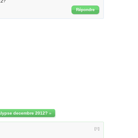
12?
Répondre
alypse decembre 2012?
»
[ ! ]