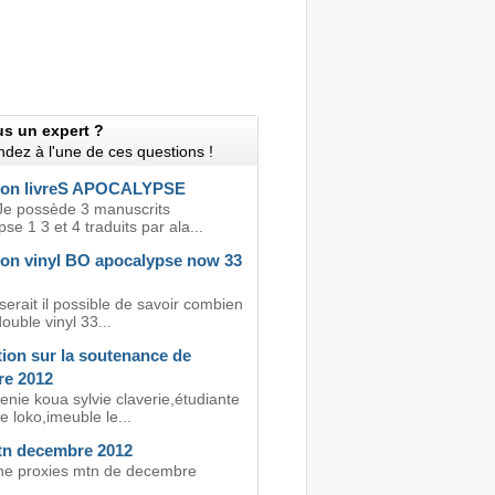
us un expert ?
dez à l'une de ces questions !
ion livreS APOCALYPSE
Je possède 3 manuscrits
pse 1 3 et 4 traduits par ala...
ion vinyl BO apocalypse now 33
serait il possible de savoir combien
ouble vinyl 33...
ion sur la soutenance de
e 2012
enie koua sylvie claverie,étudiante
 loko,imeuble le...
tn decembre 2012
e proxies mtn de decembre