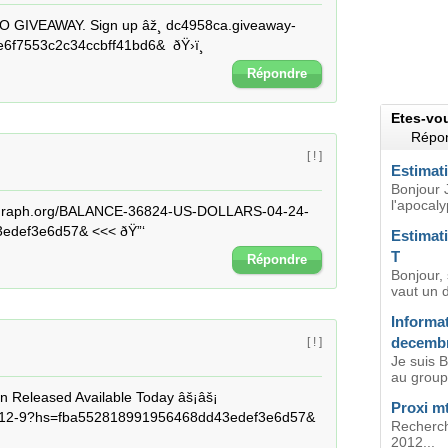
TO GIVEAWAY. Sign up âž¸ dc4958ca.giveaway-
f7553c2c34ccbff41bd6&  ðŸ›ï¸
Répondre
Etes-vo
Répon
[ ! ]
Estimat
Bonjour 
l'apocaly
> graph.org/BALANCE-36824-US-DOLLARS-04-24-
edef3e6d57& <<< ðŸ”‘
Estimat
T
Répondre
Bonjour, 
vaut un d
Informat
decembr
[ ! ]
Je suis B
au groupe
Released Available Today âš¡âš¡ 
Proxi m
12-9?hs=fba552818991956468dd43edef3e6d57& 
Recherch
2012...