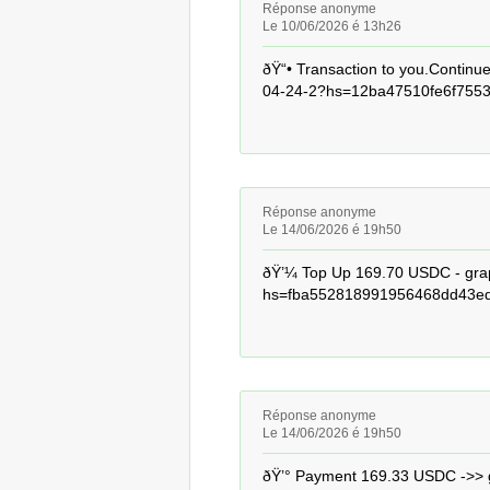
Réponse anonyme
Le 10/06/2026 é 13h26
ðŸ“• Transaction to you.Conti
04-24-2?hs=12ba47510fe6f7553
Réponse anonyme
Le 14/06/2026 é 19h50
ðŸ’¼ Top Up 169.70 USDC - gr
hs=fba552818991956468dd43ed
Réponse anonyme
Le 14/06/2026 é 19h50
ðŸ’° Payment 169.33 USDC ->>