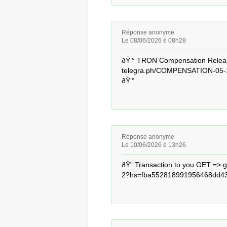
Réponse anonyme
Le 08/06/2026 é 08h28
ðŸ’° TRON Compensation Relea
telegra.ph/COMPENSATION-05-1
ðŸ’°
Réponse anonyme
Le 10/06/2026 é 13h26
ðŸ” Transaction to you.GET =
2?hs=fba552818991956468dd43