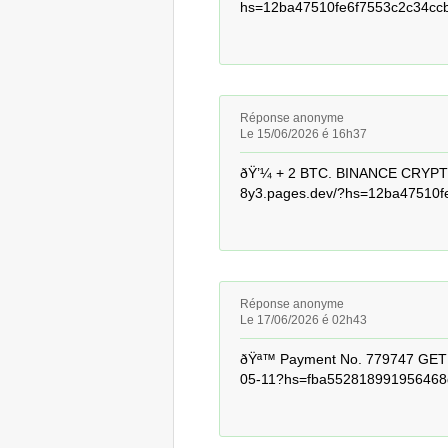
hs=12ba47510fe6f7553c2c34ccb
Réponse anonyme
Le 15/06/2026 é 16h37
ðŸ’¼ + 2 BTC. BINANCE CRYPTO
8y3.pages.dev/?hs=12ba47510f
Réponse anonyme
Le 17/06/2026 é 02h43
ðŸª™ Payment No. 779747 GET A
05-11?hs=fba552818991956468