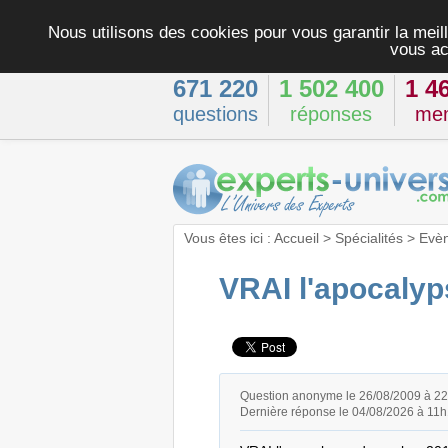
Nous utilisons des cookies pour vous garantir la meill
vous ac
671 220
1 502 400
1 4
questions
réponses
me
Vous êtes ici :
Accueil
>
Spécialités
>
Evè
VRAI l'apocalyp
Question anonyme le 26/08/2009 à 2
Dernière réponse le 04/08/2026 à 11