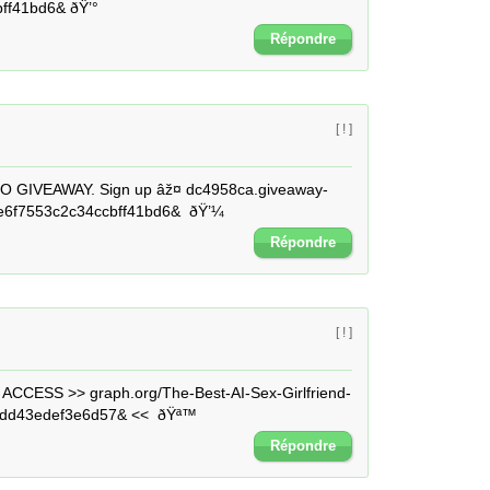
ff41bd6& ðŸ’°
Répondre
[ ! ]
 GIVEAWAY. Sign up âž¤ dc4958ca.giveaway-
e6f7553c2c34ccbff41bd6&  ðŸ’¼
Répondre
[ ! ]
CCESS >> graph.org/The-Best-AI-Sex-Girlfriend-
dd43edef3e6d57& <<  ðŸª™
Répondre