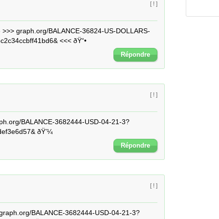
[ ! ]
nue >>> graph.org/BALANCE-36824-US-DOLLARS-
c2c34ccbff41bd6& <<< ðŸ“•
Répondre
[ ! ]
aph.org/BALANCE-3682444-USD-04-21-3?
ef3e6d57& ðŸ’¼
Répondre
[ ! ]
 graph.org/BALANCE-3682444-USD-04-21-3?