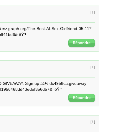
[ ! ]
> graph.org/The-Best-AI-Sex-Girlfriend-05-11?
ff41bd6& ðŸ’¹
Répondre
[ ! ]
 GIVEAWAY. Sign up âž½ dc4958ca.giveaway-
91956468dd43edef3e6d57&  ðŸ’°
Répondre
[ ! ]