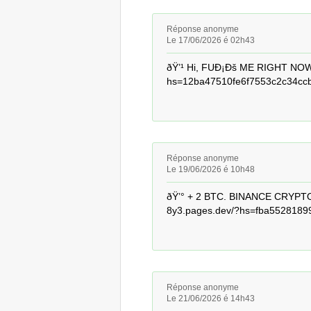
Réponse anonyme
Le 17/06/2026 é 02h43
ðŸ’¹ Hi, FUÐ¡Ðš ME RIGHT NOW =
hs=12ba47510fe6f7553c2c34ccb
Réponse anonyme
Le 19/06/2026 é 10h48
ðŸ’° + 2 BTC. BINANCE CRYPTO
8y3.pages.dev/?hs=fba5528189
Réponse anonyme
Le 21/06/2026 é 14h43