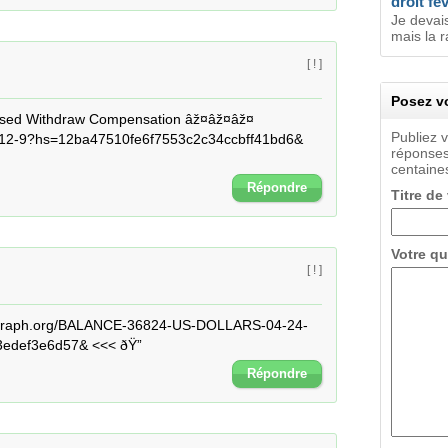
droit fe
Je devais
mais la r
[ ! ]
Posez vo
sed Withdraw Compensation âž¤âž¤âž¤ 
Publiez 
2-9?hs=12ba47510fe6f7553c2c34ccbff41bd6& 
réponses
centaines
Répondre
Titre de
Votre qu
[ ! ]
> graph.org/BALANCE-36824-US-DOLLARS-04-24-
edef3e6d57& <<< ðŸ”
Répondre