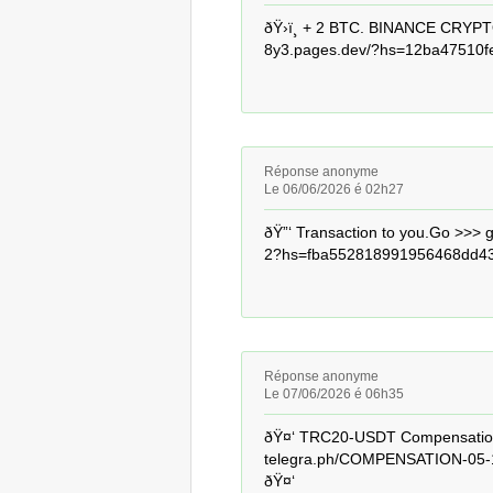
ðŸ›ï¸ + 2 BTC. BINANCE CRYP
8y3.pages.dev/?hs=12ba47510fe6
Réponse anonyme
Le 06/06/2026 é 02h27
ðŸ”‘ Transaction to you.Go >>
2?hs=fba552818991956468dd43
Réponse anonyme
Le 07/06/2026 é 06h35
ðŸ¤‘ TRC20-USDT Compensation 
telegra.ph/COMPENSATION-05-
ðŸ¤‘