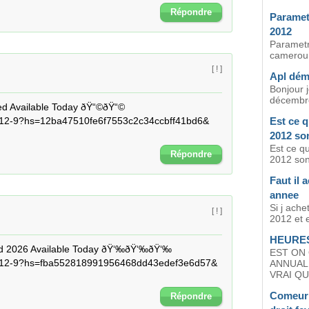
Répondre
Paramet
2012
Parametr
cameroun
[ ! ]
Apl dé
Bonjour 
décembre
 Available Today ðŸ“©ðŸ“© 
2-9?hs=12ba47510fe6f7553c2c34ccbff41bd6& 
Est ce q
2012 son
Est ce qu
Répondre
2012 son 
Faut il 
annee
Si j ache
[ ! ]
2012 et e
HEURE
 2026 Available Today ðŸ‘‰ðŸ‘‰ðŸ‘‰ 
EST ON 
12-9?hs=fba552818991956468dd43edef3e6d57& 
ANNUALI
VRAI QUE
Comeur 
Répondre