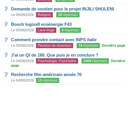
Demande de soutien pour le projet INJILI SHULENI
Le 06/08/2026
Religion
10
réponses
Bosch logixx8 ecoénergie F43
Le 05/08/2026
Lave-linge
4
réponses
Comment prendre contact avec INPS italie
Le 05/08/2026
Pension de réversion
74
réponses
Dernière page
J'ai un QI de 160. Que puis je en conclure ?
Le 04/08/2026
Psychologie, Psychiatrie
1404
réponses
Dernière
page
Recherche film américain année 70
Le 04/08/2026
13
réponses