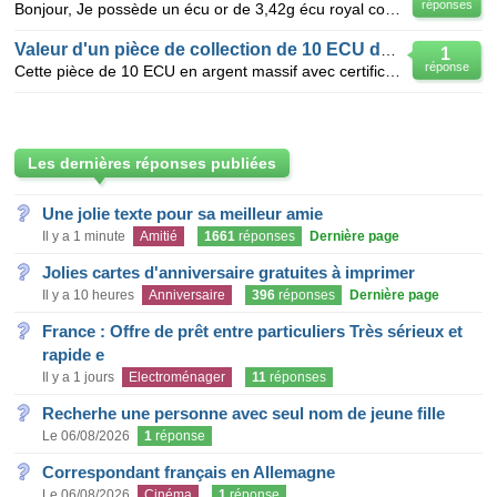
réponses
Bonjour, Je possède un écu or de 3,42g écu royal couronné entre deux S représentant ferdinand V d
Valeur d'un pièce de collection de 10 ECU de 1987
1
réponse
Cette pièce de 10 ECU en argent massif avec certificat d'authenticité millésime 1987 / 35 mm / 20 gà
Les dernières réponses publiées
Une jolie texte pour sa meilleur amie
Il y a 1 minute
Amitié
1661
réponses
Dernière page
Jolies cartes d'anniversaire gratuites à imprimer
Il y a 10 heures
Anniversaire
396
réponses
Dernière page
France : Offre de prêt entre particuliers Très sérieux et
rapide e
Il y a 1 jours
Electroménager
11
réponses
Recherhe une personne avec seul nom de jeune fille
Le 06/08/2026
1
réponse
Correspondant français en Allemagne
Le 06/08/2026
Cinéma
1
réponse