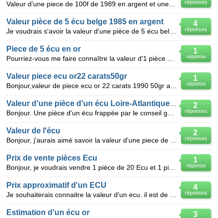
réponses
Valeur d'une piece de 100f de 1989 en argent et une piece de 5 ecu belge de 1987 en argent. merci
Valeur pièce de 5 écu belge 1985 en argent
4
réponses
Je voudrais s'avoir la valeur d'une pièce de 5 écu belge 1985 - pièce en argent
Piece de 5 écu en or
1
réponse
Pourriez-vous me faire connaître la valeur d'1 pièce de 50 écus d'or de 1987 (belge). Merci.
Valeur piece ecu or22 carats50gr
1
réponse
Bonjour,valeur de piece ecu or 22 carats 1990 50gr avec certificat plombee .cordialement .merci
Valeur d'une pièce d'un écu Loire-Atlantique 1993
2
réponses
Bonjour. Une pièce d'un écu frappée par le conseil général de Loire-Atlantique en 1993 - recto frapp
Valeur de l'écu
2
réponses
Bonjour, j'aurais aimé savoir la valeur d'une piece de 50 ecu du 1987?ainsi que d'un lingot d'or de
Prix de vente pièces Ecu
1
réponse
Bonjour, je voudrais vendre 1 pièce de 20 Ecu et 1 pièce de 10 Ecu dans leur emballage d'origine en
Prix approximatif d'un ECU
4
réponses
Je souhaiterais connaitre la valeur d'un ecu. il est de 1993. merci
Estimation d'un écu or
3