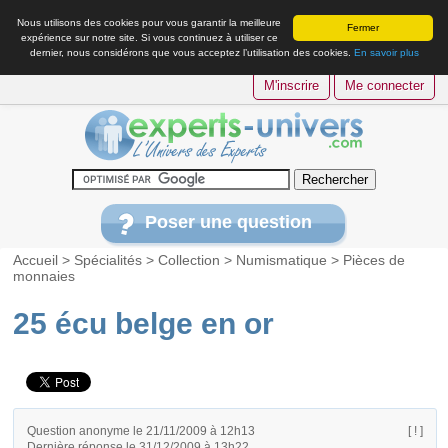
Nous utilisons des cookies pour vous garantir la meilleure
Fermer
expérience sur notre site. Si vous continuez à utiliser ce
dernier, nous considérons que vous acceptez l’utilisation des cookies.
En savoir plus
M'inscrire
Me connecter
Poser une question
Accueil
>
Spécialités
>
Collection
>
Numismatique
>
Pièces de
monnaies
25 écu belge en or
Question anonyme le 21/11/2009 à 12h13
[ ! ]
Dernière réponse le 31/12/2009 à 13h22