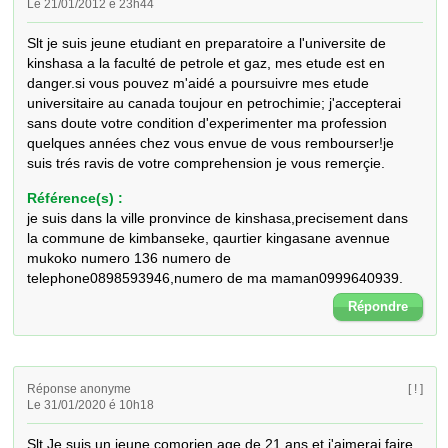
Le 21/01/2012 é 23h44
Slt je suis jeune etudiant en preparatoire a l'universite de 
kinshasa a la faculté de petrole et gaz, mes etude est en 
danger.si vous pouvez m'aidé a poursuivre mes etude 
universitaire au canada toujour en petrochimie; j'accepterai 
sans doute votre condition d'experimenter ma profession 
quelques années chez vous envue de vous rembourser!je 
suis trés ravis de votre comprehension je vous remerçie.
Référence(s) :
je suis dans la ville pronvince de kinshasa,precisement dans
la commune de kimbanseke, qaurtier kingasane avennue
mukoko numero 136 numero de
telephone0898593946,numero de ma maman0999640939.
Répondre
Réponse anonyme
[ ! ]
Le 31/01/2020 é 10h18
Slt Je suis un jeune comorien age de 21 ans et j'aimerai faire 