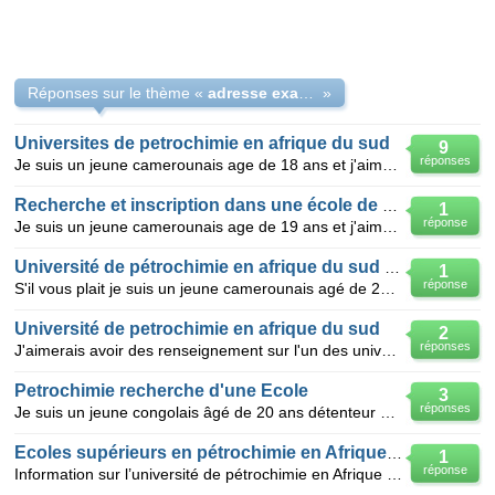
Réponses sur le thème «
adresse exacte d' universite de petrochimie en afrique sud
»
Universites de petrochimie en afrique du sud
9
réponses
Je suis un jeune camerounais age de 18 ans et j'aimerai etudier la petrochimie en afrique du sud. je
Recherche et inscription dans une école de pétrochimie
1
réponse
Je suis un jeune camerounais age de 19 ans et j'aimerai étudier la pétrochimie en Afrique particuliè
Université de pétrochimie en afrique du sud et au maroc
1
réponse
S'il vous plait je suis un jeune camerounais agé de 20 ans et j'aimerai avoir les renseignements pos
Université de petrochimie en afrique du sud
2
réponses
J'aimerais avoir des renseignement sur l'un des universités de pétrochimie en afrique du sud
Petrochimie recherche d'une Ecole
3
réponses
Je suis un jeune congolais âgé de 20 ans détenteur d'un Bac D et je cherche une université en Afriqu
Ecoles supérieurs en pétrochimie en Afrique du sud
1
réponse
Information sur l’université de pétrochimie en Afrique du sud,les conditions d'admissions,les frais