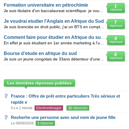
Formation universitaire en pétrochimie
1
réponse
Je suis titulaire d'un baccalaureat scientifique. je voudrais bien avoir le nom des universités ou
Je voudrai etudier l'Anglais en Afrique du Sud
7
réponses
Je suis licenciée en droit public, j'ai un BTS en comptabilité et gestion des entreprises. J'ai voud
Comment faire pour étudier en Afrique du sud?
4
réponses
En effet je suis étudiant en 1er année marketing à l'université de dschang et j'aimerai bien continu
Bourse d'etude en afrique du sud
6
réponses
Je suis un jeune congolais de 33ans détenteur d'une maitrise en économie du développement et je desi
Les dernières réponses publiées
France : Offre de prêt entre particuliers Très sérieux et
rapide e
Il y a 1 minute
Electroménager
11
réponses
Recherhe une personne avec seul nom de jeune fille
Le 06/08/2026
1
réponse