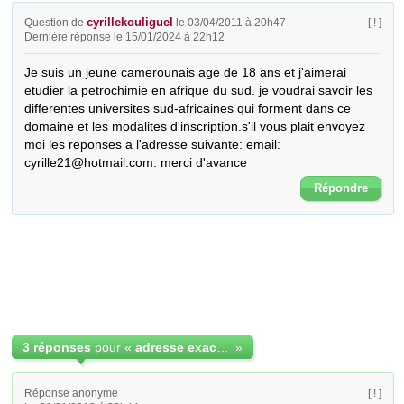
cyrillekouliguel
Question de
le 03/04/2011 à 20h47
[ ! ]
Dernière réponse le 15/01/2024 à 22h12
Je suis un jeune camerounais age de 18 ans et j'aimerai 
etudier la petrochimie en afrique du sud. je voudrai savoir les 
differentes universites sud-africaines qui forment dans ce 
domaine et les modalites d'inscription.s'il vous plait envoyez 
moi les reponses a l'adresse suivante: email: 
cyrille21@hotmail.com. merci d'avance
Répondre
3 réponses
pour «
adresse exacte d' universite de petrochimie en afrique sud
»
Réponse anonyme
[ ! ]