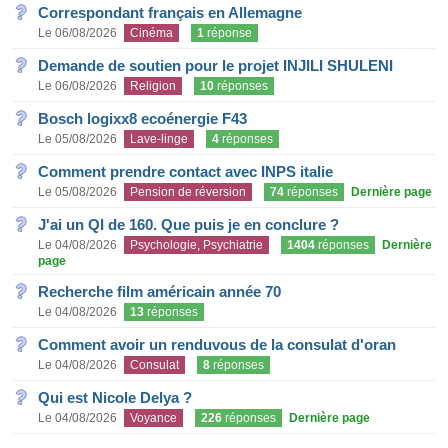
Correspondant français en Allemagne
Le 06/08/2026
Cinéma
1
réponse
Demande de soutien pour le projet INJILI SHULENI
Le 06/08/2026
Religion
10
réponses
Bosch logixx8 ecoénergie F43
Le 05/08/2026
Lave-linge
4
réponses
Comment prendre contact avec INPS italie
Le 05/08/2026
Pension de réversion
74
réponses
Dernière page
J'ai un QI de 160. Que puis je en conclure ?
Le 04/08/2026
Psychologie, Psychiatrie
1404
réponses
Dernière
page
Recherche film américain année 70
Le 04/08/2026
13
réponses
Comment avoir un renduvous de la consulat d'oran
Le 04/08/2026
Consulat
8
réponses
Qui est Nicole Delya ?
Le 04/08/2026
Voyance
226
réponses
Dernière page