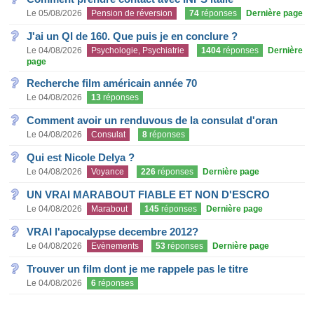
Le 05/08/2026
Pension de réversion
74
réponses
Dernière page
J'ai un QI de 160. Que puis je en conclure ?
Le 04/08/2026
Psychologie, Psychiatrie
1404
réponses
Dernière
page
Recherche film américain année 70
Le 04/08/2026
13
réponses
Comment avoir un renduvous de la consulat d'oran
Le 04/08/2026
Consulat
8
réponses
Qui est Nicole Delya ?
Le 04/08/2026
Voyance
226
réponses
Dernière page
UN VRAI MARABOUT FIABLE ET NON D'ESCRO
Le 04/08/2026
Marabout
145
réponses
Dernière page
VRAI l'apocalypse decembre 2012?
Le 04/08/2026
Evènements
53
réponses
Dernière page
Trouver un film dont je me rappele pas le titre
Le 04/08/2026
6
réponses