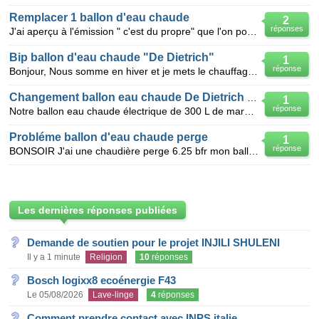
Remplacer 1 ballon d'eau chaude
2
réponses
J'ai aperçu à l'émission " c'est du propre" que l'on pouvait remplacer 1 ballon d'eau chaude par 1 p
Bip ballon d'eau chaude "De Dietrich"
1
réponse
Bonjour, Nous somme en hiver et je mets le chauffage très bas quand je pars en week-end, mais le
Changement ballon eau chaude De Dietrich ou Atlantic ou Ariston
1
réponse
Notre ballon eau chaude électrique de 300 L de marque Atlantic de plus de 25 ans est en train de nou
Probléme ballon d'eau chaude perge
1
réponse
BONSOIR J'ai une chaudière perge 6.25 bfr mon ballon d'eau chaude à percé pour la 2éme fois aprés u
Les dernières réponses publiées
Demande de soutien pour le projet INJILI SHULENI
Il y a 1 minute
Religion
10
réponses
Bosch logixx8 ecoénergie F43
Le 05/08/2026
Lave-linge
4
réponses
Comment prendre contact avec INPS italie