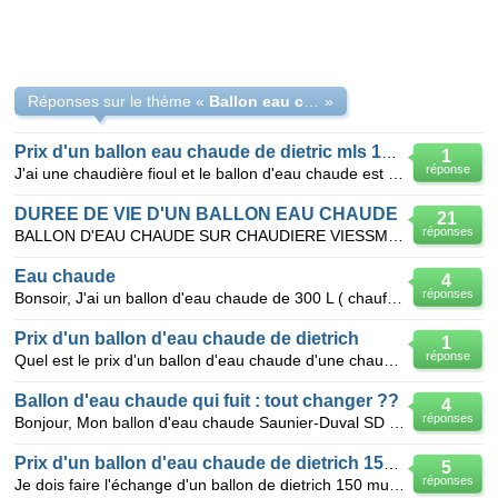
Réponses sur le thème «
Ballon eau chaude rouillé- 300L De Dietrich
»
Prix d'un ballon eau chaude de dietric mls 150litres
1
réponse
J'ai une chaudière fioul et le ballon d'eau chaude est perçé, j'ai reçu un devis pour le remplacemen
DUREE DE VIE D'UN BALLON EAU CHAUDE
21
réponses
BALLON D'EAU CHAUDE SUR CHAUDIERE VIESSMAN EN DOUZE ANS NOUS EN SOMMES A DEUX BALLONS ET AUJOURD'H
Eau chaude
4
réponses
Bonsoir, J'ai un ballon d'eau chaude de 300 L ( chauffage éléctrique ) , je metst le ballon à cha
Prix d'un ballon d'eau chaude de dietrich
1
réponse
Quel est le prix d'un ballon d'eau chaude d'une chaudière dietrich
Ballon d'eau chaude qui fuit : tout changer ??
4
réponses
Bonjour, Mon ballon d'eau chaude Saunier-Duval SD K75 fuit par le dessus (10 cl par jour : quelq
Prix d'un ballon d'eau chaude de dietrich 150 L mixte mural
5
réponses
Je dois faire l'échange d'un ballon de dietrich 150 mural mixte couplé à une chaudière fuel qui mar