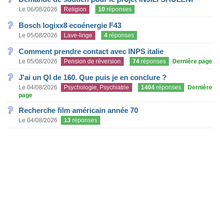
Le 06/08/2026
Religion
10
réponses
Bosch logixx8 ecoénergie F43
Le 05/08/2026
Lave-linge
4
réponses
Comment prendre contact avec INPS italie
Le 05/08/2026
Pension de réversion
74
réponses
Dernière page
J'ai un QI de 160. Que puis je en conclure ?
Le 04/08/2026
Psychologie, Psychiatrie
1404
réponses
Dernière
page
Recherche film américain année 70
Le 04/08/2026
13
réponses