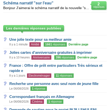
Schéma narratif "sur l'eau"
2
réponses
Bonjour J'aimerai le schéma narratif de la nouvelle "sur l'eau" de guy de maupassant s'il vous pla
Les dernières réponses publiées
Une jolie texte pour sa meilleur amie
Il y a 1 minute
Amitié
1661
réponses
Dernière page
Jolies cartes d'anniversaire gratuites à imprimer
Il y a 10 heures
Anniversaire
396
réponses
Dernière page
France : Offre de prêt entre particuliers Très sérieux et
rapide e
Il y a 1 jours
Electroménager
11
réponses
Recherhe une personne avec seul nom de jeune fille
Le 06/08/2026
1
réponse
Correspondant français en Allemagne
Le 06/08/2026
Cinéma
1
réponse
Demande de soutien pour le projet INJILI SHULENI