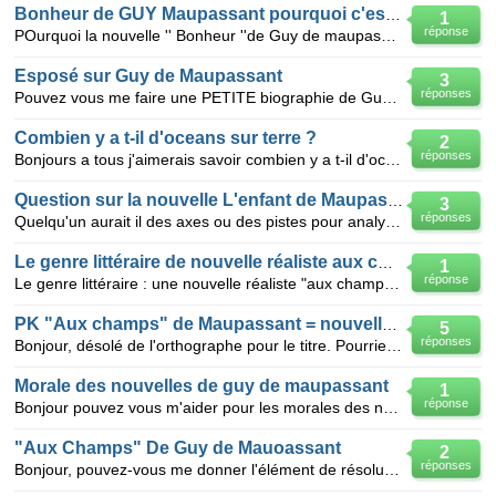
Bonheur de GUY Maupassant pourquoi c'est realiste
1
réponse
POurquoi la nouvelle '' Bonheur ''de Guy de maupassant est réaliste? Le bonheur par lamour ? ell
Esposé sur Guy de Maupassant
3
réponses
Pouvez vous me faire une PETITE biographie de Guy de Maupassant et me citer ses œuvres?
Combien y a t-il d'oceans sur terre ?
2
réponses
Bonjours a tous j'aimerais savoir combien y a t-il d'océans sur terre car ce n'est pas la première
Question sur la nouvelle L'enfant de Maupassant
3
réponses
Quelqu'un aurait il des axes ou des pistes pour analyser la nouvelle l'Enfant de Guy de Maupassant?
Le genre littéraire de nouvelle réaliste aux cham
1
réponse
Le genre littéraire : une nouvelle réaliste "aux champs" de Guy de maupassant
PK "Aux champs" de Maupassant = nouvelle realiste?
5
réponses
Bonjour, désolé de l'orthographe pour le titre. Pourriez vous m'aider, j'ai un sujet d'invention p
Morale des nouvelles de guy de maupassant
1
réponse
Bonjour pouvez vous m'aider pour les morales des nouvelles de guy de Maupassant : coco, aux cham
"Aux Champs" De Guy de Mauoassant
2
réponses
Bonjour, pouvez-vous me donner l'élément de résolution de " Aux Champs" de Guy de Maupassant ? Je n