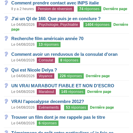
Comment prendre contact avec INPS italie
Il y a 2 heures
Pension de réversion
74
réponses
Dernière page
J'ai un QI de 160. Que puis je en conclure ?
Le 04/08/2026
Psychologie, Psychiatrie
1404
réponses
Dernière
page
Recherche film américain année 70
Le 04/08/2026
13
réponses
Comment avoir un renduvous de la consulat d'oran
Le 04/08/2026
Consulat
8
réponses
Qui est Nicole Delya ?
Le 04/08/2026
Voyance
226
réponses
Dernière page
UN VRAI MARABOUT FIABLE ET NON D'ESCRO
Le 04/08/2026
Marabout
145
réponses
Dernière page
VRAI l'apocalypse decembre 2012?
Le 04/08/2026
Evènements
53
réponses
Dernière page
Trouver un film dont je me rappele pas le titre
Le 04/08/2026
6
réponses
Témoignage de prêt entre particuliers.✅ je fais ce