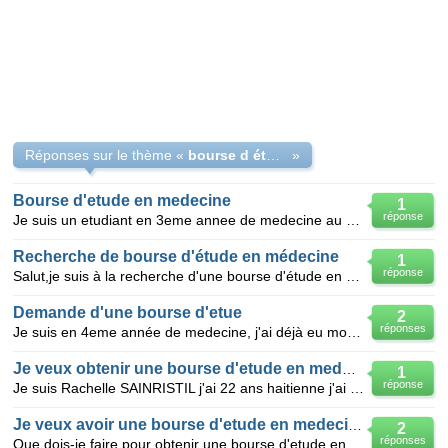
Réponses sur le thème «
bourse d étude en medecine
»
Bourse d'etude en medecine
1
réponse
Je suis un etudiant en 3eme annee de medecine au Togo je cherche une bourse pour continuer mes etude
Recherche de bourse d'étude en médecine
1
réponse
Salut,je suis à la recherche d'une bourse d'étude en médecine. je passe en deuxième année de médecin
Demande d'une bourse d'etue
2
réponses
Je suis en 4eme année de medecine, j'ai déjà eu mon diplôme et ma licence en pharmacie, j'aimerais a
Je veux obtenir une bourse d'etude en medecine
1
réponse
Je suis Rachelle SAINRISTIL j'ai 22 ans haitienne j'ai commence avec des etudes en medecine dans une
Je veux avoir une bourse d'etude en medecine .
2
réponses
Que dois-je faire pour obtenir une bourse d'etude en medecine a cuba? parce que c'est mn reve le plu