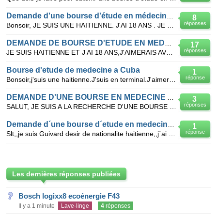
Demande d'une bourse d'étude en médecine à cuba
8
réponses
Bonsoir, JE SUIS UNE HAITIENNE. J'AI 18 ANS . JE VIENS DE TERMINER MES ETUDES SECONDAIRES.JE SUIS
DEMANDE DE BOURSE D'ETUDE EN MEDECINE A CUBA
17
réponses
JE SUIS HAITIENNE ET J AI 18 ANS,J'AIMERAIS AVOIR UNE BOURSE D'ETUDE EN MEDECINE A CUBA,C'EST VRAIME
Bourse d'etude de medecine a Cuba
1
réponse
Bonsoir,j'suis une haitienne.J'suis en terminal.J'aimerai que vous m'aidiez a obtenir une bourse d'e
DEMANDE D'UNE BOURSE EN MEDECINE A CUBA
3
réponses
SALUT, JE SUIS A LA RECHERCHE D'UNE BOURSE D'ETUDE EN MEDECINE A CUBA POUR MA PETITE SOEUR QUI VIE
Demande d´une bourse d´etude en medecine a cuba
1
réponse
Slt,,je suis Guivard desir de nationalite haitienne,,j´ai 21 ans.Je voudrais obtenir une bourse d´et
Les dernières réponses publiées
Bosch logixx8 ecoénergie F43
Il y a 1 minute
Lave-linge
4
réponses