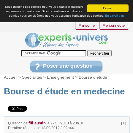
Nous utilisons des cookies pour vous garantir la meilleure
Fermer
expérience sur notre site. Si vous continuez à utiliser ce
dernier, nous considérons que vous acceptez l’utilisation des cookies.
En savoir plus
M'inscrire
Me connecter
Poser une question
Accueil
>
Spécialités
>
Enseignement
>
Bourse d'étude
Bourse d étude en medecine
fifi austin
Question de
le 27/06/2010 à 23h10
[ ! ]
Dernière réponse le 18/09/2012 à 02h44