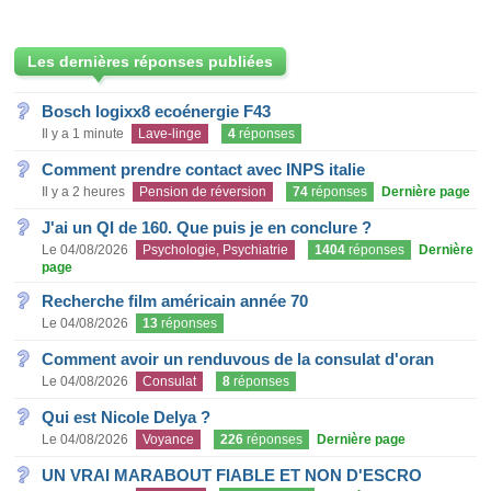
Les dernières réponses publiées
Bosch logixx8 ecoénergie F43
Il y a 1 minute
Lave-linge
4
réponses
Comment prendre contact avec INPS italie
Il y a 2 heures
Pension de réversion
74
réponses
Dernière page
J'ai un QI de 160. Que puis je en conclure ?
Le 04/08/2026
Psychologie, Psychiatrie
1404
réponses
Dernière
page
Recherche film américain année 70
Le 04/08/2026
13
réponses
Comment avoir un renduvous de la consulat d'oran
Le 04/08/2026
Consulat
8
réponses
Qui est Nicole Delya ?
Le 04/08/2026
Voyance
226
réponses
Dernière page
UN VRAI MARABOUT FIABLE ET NON D'ESCRO