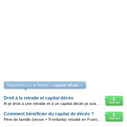
Réponses sur le thème «
capital décès
»
Droit à la retraite et capital décés
1
réponse
Ai je droit à une retraite et à un capital décés je suis étrangére mariée depuis 5 ans à un ret
Comment bénéficier du capital de décés ?
1
réponse
Père de famille (veuve + 9 enfants) retraité en France, décédé à Bordeaux en mai 2003, mais ses héri