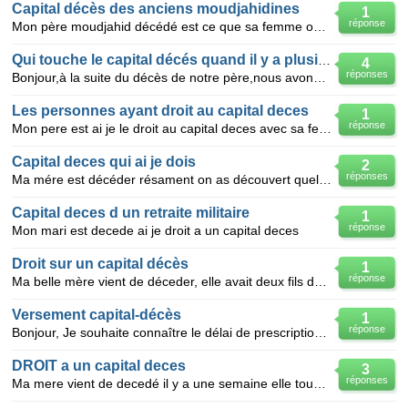
Capital décès des anciens moudjahidines
1
réponse
Mon père moudjahid décédé est ce que sa femme ouvre droit au capital deces
Qui touche le capital décés quand il y a plusieurs enfants?
4
réponses
Bonjour,à la suite du décès de notre père,nous avons effectués une demande de capital décès auprès d
Les personnes ayant droit au capital deces
1
réponse
Mon pere est ai je le droit au capital deces avec sa femme et ses enfants
Capital deces qui ai je dois
2
réponses
Ma mére est décéder résament on as découvert quel avait un capital deces a eu en totalité 6 enfants.
Capital deces d un retraite militaire
1
réponse
Mon mari est decede ai je droit a un capital deces
Droit sur un capital décès
1
réponse
Ma belle mère vient de déceder, elle avait deux fils dont un qui est décédé mais qui a un petit garç
Versement capital-décès
1
réponse
Bonjour, Je souhaite connaître le délai de prescription pour réclamer le versement du capital-décès
DROIT a un capital deces
3
réponses
Ma mere vient de decedé il y a une semaine elle touché l'allocation adulte handicapé ,mon pere a t