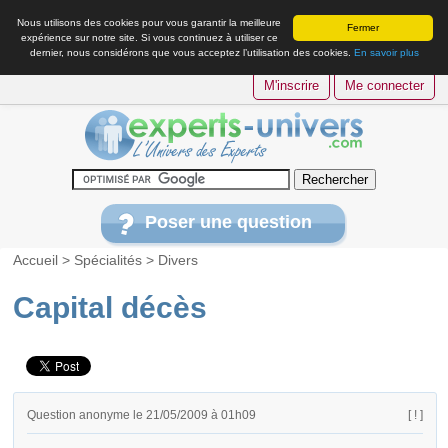
Nous utilisons des cookies pour vous garantir la meilleure
Fermer
expérience sur notre site. Si vous continuez à utiliser ce
dernier, nous considérons que vous acceptez l’utilisation des cookies.
En savoir plus
M'inscrire
Me connecter
Poser une question
Accueil
>
Spécialités
>
Divers
Capital décès
Question anonyme le 21/05/2009 à 01h09
[ ! ]