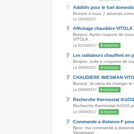
Additifs pour le fuel domesti
Bonsoir à vous, j' aimerais conn
Le 18/10/2017
Affichage chaudière VITOLA 
Bonjour, Après coupure de cou
VITOLA...
Le 02/10/2017
9
réponses
Les radiateurs chauffent en p
Bonjour, suite à coupures de cou
Le 30/09/2017
4
réponses
CHAUDIERE WIESMAN VITO
Bonsoir, Je viens de changer le t
Le 26/09/2017
6
réponses
Recherche thermostat th101
Recherche thermostat th1010 po
Le 18/09/2017
1
réponse
Commande a distance-F pour
Bjour, ma commande à distance-
Viessmann...