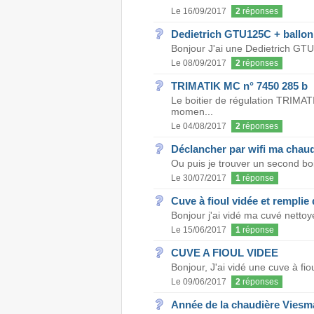
Le 16/09/2017
2
réponses
Dedietrich GTU125C + ballon
Bonjour J'ai une Dedietrich GTU C
Le 08/09/2017
2
réponses
TRIMATIK MC n° 7450 285 b
Le boitier de régulation TRIMAT
momen...
Le 04/08/2017
2
réponses
Déclancher par wifi ma chaudi
Ou puis je trouver un second boi
Le 30/07/2017
1
réponse
Cuve à fioul vidée et remplie
Bonjour j'ai vidé ma cuvé nettoye
Le 15/06/2017
1
réponse
CUVE A FIOUL VIDEE
Bonjour, J'ai vidé une cuve à fio
Le 09/06/2017
2
réponses
Année de la chaudière Viesm