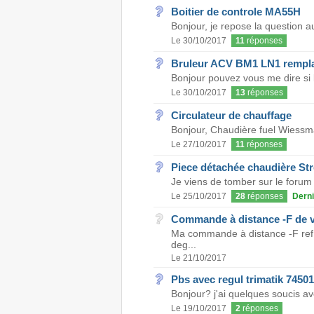
Boitier de controle MA55H
Bonjour, je repose la question au
Le 30/10/2017
11
réponses
Bruleur ACV BM1 LN1 rempl
Bonjour pouvez vous me dire si l
Le 30/10/2017
13
réponses
Circulateur de chauffage
Bonjour, Chaudière fuel Wiessma
Le 27/10/2017
11
réponses
Piece détachée chaudière Str
Je viens de tomber sur le forum 
Le 25/10/2017
28
réponses
Derni
Commande à distance -F de 
Ma commande à distance -F ref
deg...
Le 21/10/2017
Pbs avec regul trimatik 7450
Bonjour? j'ai quelques soucis ave
Le 19/10/2017
2
réponses