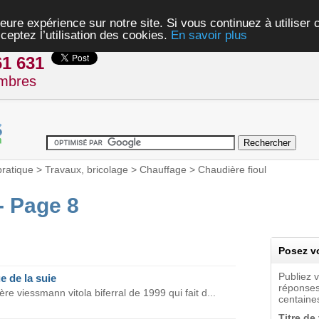
eure expérience sur notre site. Si vous continuez à utiliser
ceptez l’utilisation des cookies.
En savoir plus
61 631
mbres
pratique
>
Travaux, bricolage
>
Chauffage
>
Chaudière fioul
- Page 8
Posez vo
Publiez 
 de la suie
réponses
e viessmann vitola biferral de 1999 qui fait d...
centaines
Titre de