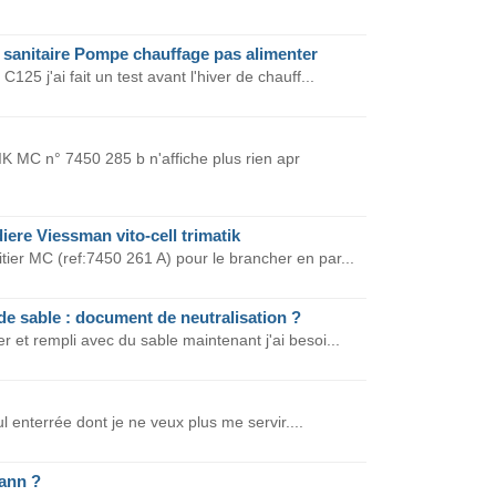
 sanitaire Pompe chauffage pas alimenter
125 j'ai fait un test avant l'hiver de chauff...
IK MC n° 7450 285 b n'affiche plus rien apr
ere Viessman vito-cell trimatik
tier MC (ref:7450 261 A) pour le brancher en par...
 de sable : document de neutralisation ?
r et rempli avec du sable maintenant j'ai besoi...
ul enterrée dont je ne veux plus me servir....
ann ?