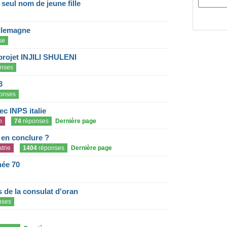
eul nom de jeune fille
llemagne
se
projet INJILI SHULENI
nses
3
onses
c INPS italie
n
74
réponses
Dernière page
e en conclure ?
trie
1404
réponses
Dernière page
née 70
de la consulat d'oran
nses