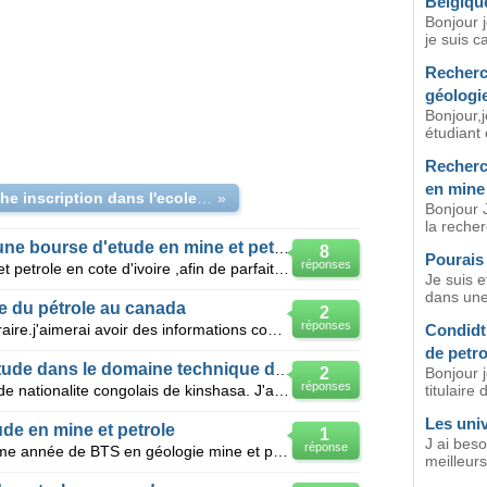
Belgiqu
Bonjour 
je suis c
Recherc
géologi
Bonjour,
étudiant
Recherc
en mine 
je cherche inscription dans l'ecole de mine et de Petrole
»
Bonjour J
la recher
Comment faire pour obtenir une bourse d'etude en mine et petrole a l'etranger
8
Pourais 
réponses
Je suis etudiant en mine geologie et petrole en cote d'ivoire ,afin de parfait mon cycle ingenieur
Je suis 
dans une
e du pétrole au canada
2
réponses
Bonjour,suis titulaire d'un BAC littéraire.j'aimerai avoir des informations concernants les écoles a
Condidt
de petr
Recherche d'une bourse d'etude dans le domaine technique du petrole
2
Bonjour j
réponses
Salut,je me nome claverd la perle de nationalite congolais de kinshasa. J'ai souhaite m'inscrire au
titulaire 
Les univ
de en mine et petrole
1
J ai beso
réponse
Je suis etudiant ivoirien en deuxieme année de BTS en géologie mine et petrole ,si valide ma demande
meilleurs