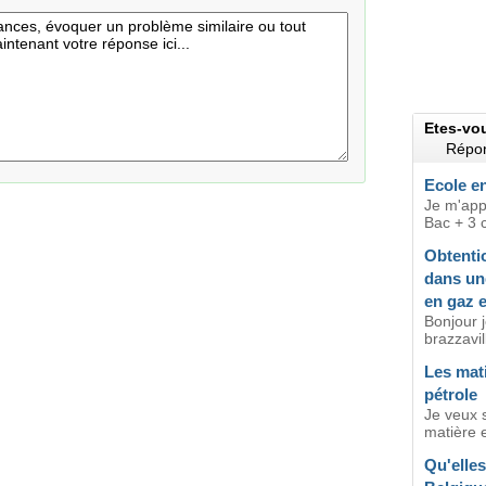
Etes-vo
Répon
Ecole en
Je m'app
Bac + 3 
Obtentio
dans une
en gaz 
Bonjour 
brazzavill
Les mat
pétrole
Je veux s
matière 
Qu'elles