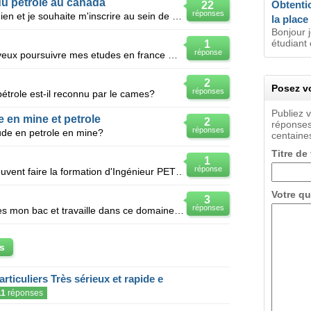
u petrole au canada
Obtenti
22
réponses
Bjr, je suis Français d'origine tchadien et je souhaite m'inscrire au sein de votre etablissement da
la place
Bonjour 
étudiant
1
réponse
Je suis un ingénieur de pétrole je veux poursuivre mes etudes en france mais je sais pas les noms de
2
Posez vo
réponses
pétrole est-il reconnu par le cames?
Publiez 
 en mine et petrole
2
réponses
réponses
de en petrole en mine?
centaines
Titre de
1
réponse
Bonjour, Quels sont les BTS qui peuvent faire la formation d'Ingénieur PETROLE? Cordialement
Votre qu
3
réponses
Bjr je voudrai etudie le petrole apres mon bac et travaille dans ce domaine coment faire.aidez moi s
s
articuliers Très sérieux et rapide e
11
réponses