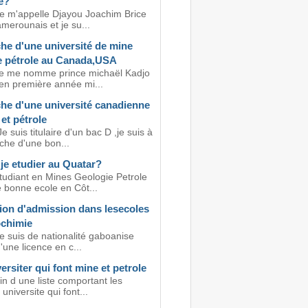
e?
je m'appelle Djayou Joachim Brice
amerounais et je su...
he d'une université de mine
e pétrole au Canada,USA
je me nomme prince michaël Kadjo
 en première année mi...
he d'une université canadienne
et pétrole
e suis titulaire d'un bac D ,je suis à
che d'une bon...
je etudier au Quatar?
etudiant en Mines Geologie Petrole
 bonne ecole en Côt...
ion d'admission dans lesecoles
ochimie
e suis de nationalité gaboanise
d'une licence en c...
ersiter qui font mine et petrole
in d une liste comportant les
 universite qui font...