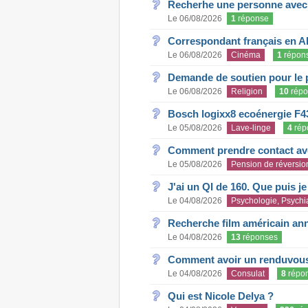
Recherhe une personne avec s
Le 06/08/2026
1
réponse
Correspondant français en A
Le 06/08/2026
Cinéma
1
répon
Demande de soutien pour le 
Le 06/08/2026
Religion
10
répo
Bosch logixx8 ecoénergie F4
Le 05/08/2026
Lave-linge
4
rép
Comment prendre contact ave
Le 05/08/2026
Pension de réversio
J'ai un QI de 160. Que puis j
Le 04/08/2026
Psychologie, Psychia
Recherche film américain an
Le 04/08/2026
13
réponses
Comment avoir un renduvous 
Le 04/08/2026
Consulat
8
répo
Qui est Nicole Delya ?