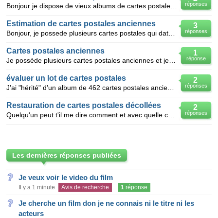
réponses
Bonjour je dispose de vieux albums de cartes postales anciennes (1900) aussi bien de photos de l'epo
Estimation de cartes postales anciennes
3
réponses
Bonjour, je possede plusieurs cartes postales qui date environ d'une bonne trentaine d'années. Il s
Cartes postales anciennes
1
réponse
Je possède plusieurs cartes postales anciennes et je voudrais connaitre leur valeur , j en ai vendu
évaluer un lot de cartes postales
2
réponses
J'ai "hérité" d'un album de 462 cartes postales anciennes, la plupart en noir et blanc datant pour l
Restauration de cartes postales décollées
2
réponses
Quelqu'un peut t'il me dire comment et avec quelle colle restaurer des cartes postales anciennes ( a
Les dernières réponses publiées
Je veux voir le video du film
Il y a 1 minute
Avis de recherche
1
réponse
Je cherche un film don je ne connais ni le titre ni les
acteurs