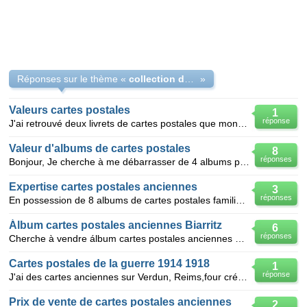
Réponses sur le thème «
collection de cartes postales
»
Valeurs cartes postales
1
réponse
J'ai retrouvé deux livrets de cartes postales que mon mari avait.... pouvez vous me les estimer ????
Valeur d'albums de cartes postales
8
réponses
Bonjour, Je cherche à me débarrasser de 4 albums photos remplis de cartes postales, plus ou moins
Expertise cartes postales anciennes
3
réponses
En possession de 8 albums de cartes postales familiales datant du début du siècle je voudrais savoir
Álbum cartes postales anciennes Biarritz
6
réponses
Cherche à vendre álbum cartes postales anciennes de Biarritz. Environ 200 cartes postales avant guer
Cartes postales de la guerre 1914 1918
1
réponse
J'ai des cartes anciennes sur Verdun, Reims,four crématoire de Maïdenek(pologne), guerre en Argonne,
Prix de vente de cartes postales anciennes
2