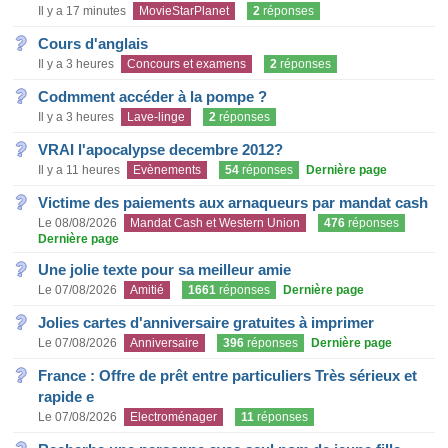
Il y a 17 minutes
MovieStarPlanet
2
réponses
Cours d'anglais
Il y a 3 heures
Concours et examens
2
réponses
Codmment accéder à la pompe ?
Il y a 3 heures
Lave-linge
2
réponses
VRAI l'apocalypse decembre 2012?
Il y a 11 heures
Evènements
54
réponses
Dernière page
Victime des paiements aux arnaqueurs par mandat cash
Le 08/08/2026
Mandat Cash et Western Union
476
réponses
Dernière page
Une jolie texte pour sa meilleur amie
Le 07/08/2026
Amitié
1661
réponses
Dernière page
Jolies cartes d'anniversaire gratuites à imprimer
Le 07/08/2026
Anniversaire
396
réponses
Dernière page
France : Offre de prêt entre particuliers Très sérieux et
rapide e
Le 07/08/2026
Electroménager
11
réponses