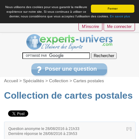
Nous utilisons des cookies pour vous garantir la meilleure
Fermer
expérience sur notre site. Si vous continuez à utiliser ce
dernier, nous considérons que vous acceptez l’utilisation des cookies.
En savoir plus
M'inscrire
Me connecter
Poser une question
Accueil
>
Spécialités
>
Collection
>
Cartes postales
Collection de cartes postales
Question anonyme le 28/08/2016 à 21h33
[ ! ]
Dernière réponse le 28/08/2016 à 23h53