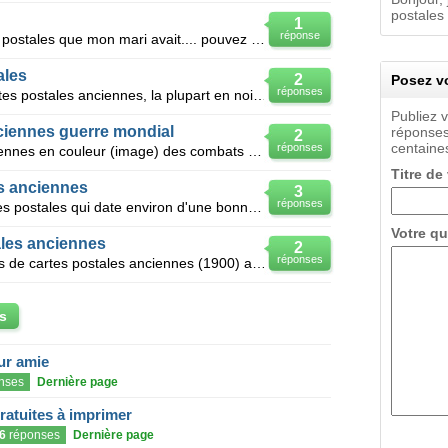
postales 
1
réponse
J'ai retrouvé deux livrets de cartes postales que mon mari avait.... pouvez vous me les estimer ????
ales
2
Posez vo
réponses
J'ai "hérité" d'un album de 462 cartes postales anciennes, la plupart en noir et blanc datant pour l
Publiez 
nciennes guerre mondial
réponses
2
centaines
réponses
Je possède 8 cartes postales anciennes en couleur (image) des combats de la 1ère guerre mondiale, ce
Titre de
es anciennes
3
réponses
Bonjour, je possede plusieurs cartes postales qui date environ d'une bonne trentaine d'années. Il s
Votre qu
ales anciennes
2
réponses
Bonjour je dispose de vieux albums de cartes postales anciennes (1900) aussi bien de photos de l'epo
s
eur amie
nses
Dernière page
gratuites à imprimer
6
réponses
Dernière page