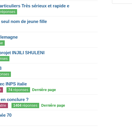
articuliers Très sérieux et rapide e
réponses
eul nom de jeune fille
llemagne
se
projet INJILI SHULENI
nses
3
onses
c INPS italie
n
74
réponses
Dernière page
e en conclure ?
trie
1404
réponses
Dernière page
née 70