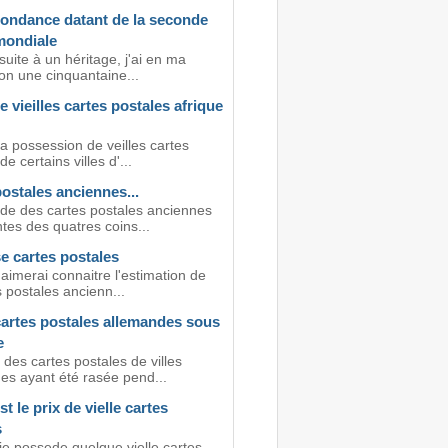
ondance datant de la seconde
mondiale
suite à un héritage, j'ai en ma
on une cinquantaine...
e vieilles cartes postales afrique
a possession de veilles cartes
e certains villes d'...
ostales anciennes...
de des cartes postales anciennes
tes des quatres coins...
e cartes postales
'aimerai connaitre l'estimation de
 postales ancienn...
cartes postales allemandes sous
e
des cartes postales de villes
es ayant été rasée pend...
st le prix de vielle cartes
s
je possede quelque vielle cartes