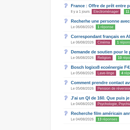
France : Offre de prêt entre p
Il y a 1 jours
Electroménager
11
Recherhe une personne avec s
Le 06/08/2026
1
réponse
Correspondant français en A
Le 06/08/2026
Cinéma
1
répon
Demande de soutien pour le 
Le 06/08/2026
Religion
10
répo
Bosch logixx8 ecoénergie F4
Le 05/08/2026
Lave-linge
4
rép
Comment prendre contact ave
Le 05/08/2026
Pension de réversio
J'ai un QI de 160. Que puis j
Le 04/08/2026
Psychologie, Psychia
Recherche film américain an
Le 04/08/2026
13
réponses