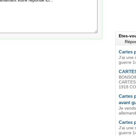
Etes-vo
Répon
Cartes p
J'ai une 
guerre 1
CARTES
BONSOI
CARTES 
1918 CON
Cartes p
avant g
Je vends
allemande
Cartes 
J'ai une 
guerre 1