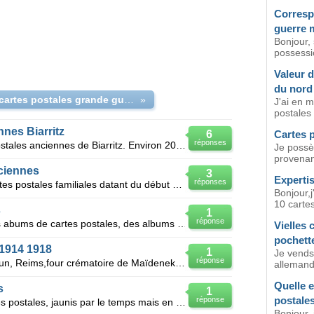
Corresp
guerre 
Bonjour, 
possessi
Valeur d
du nord
Prix lot cartes postales grande guerre
»
J'ai en m
postales d
nes Biarritz
6
Cartes p
réponses
Cherche à vendre álbum cartes postales anciennes de Biarritz. Environ 200 cartes postales avant guer
Je possè
provenan
nciennes
3
Expertis
réponses
En possession de 8 albums de cartes postales familiales datant du début du siècle je voudrais savoir
Bonjour,j
10 cartes
s
1
réponse
Je suis en possession de plusieurs abums de cartes postales, des albums sur la guerre, sur verdun d'
Vielles 
pochett
 1914 1918
1
Je vends 
réponse
J'ai des cartes anciennes sur Verdun, Reims,four crématoire de Maïdenek(pologne), guerre en Argonne,
allemand
Quelle e
s
1
postale
réponse
Bonjour, je possede un lot de cartes postales, jaunis par le temps mais en tres bon état, COSTUME
Bonjour, 