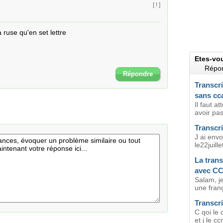
[ ! ]
 ruse qu'en set lettre
Etes-vo
Répon
Répondre
Transcri
sans c
Il faut 
avoir pas
Transcri
J ai env
le22juill
La trans
avec CC
Salam, j
une fran
Transcri
C qoi le 
et j le c