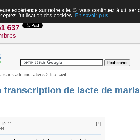
eure expérience sur notre site. Si vous continuez à utiliser
ceptez l’utilisation des cookies.
En savoir plus
61 637
mbres
rches administratives
>
Etat civil
 transcription de lacte de mar
à 19h11
[ ! ]
h44