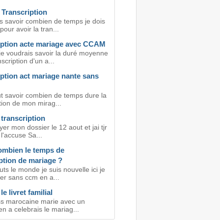
 Transcription
is savoir combien de temps je dois
pour avoir la tran...
iption acte mariage avec CCAM
 je voudrais savoir la duré moyenne
nscription d'un a...
ption act mariage nante sans
ut savoir combien de temps dure la
tion de mon mirag...
transcription
yer mon dossier le 12 aout et jai tjr
l'accuse Sa...
ombien le temps de
ption de mariage ?
ts le monde je suis nouvelle ici je
er sans ccm en a...
le livret familial
 ss marocaine marie avec un
en a celebrais le mariag...