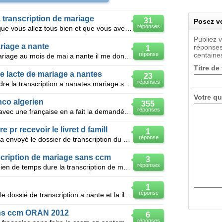
 transcription de mariage
31
Posez vo
réponses
Bonsoir a toute et a tous j’espère que vous allez tous bien et que vous avez tous le moral ! j'ai
Publiez 
riage a nante
réponses
1
réponse
centaines
Salam jai fait m transcription de mariage au mois de mai a nante il me donner numero de dossier au m
Titre de
 de lacte de mariage a nantes
23
réponses
Comme bien de temp que sa prendre la transcription a nanates mariage sans ccm ?et merci davance
Votre qu
nco algerien
355
réponses
Je suis algérien je me suis marier avec une française en a fait la demandé pour le transcription de
pr recevoir le livret d famill
1
réponse
Salut tout le monde.bon mon mari a envoyé le dossier de transcription du mariage le 04/10/2011 é ils
scription de mariage sans ccm
3
réponses
Bonjour voila j'aimerai savoir combien de temps dure la transcription de mariage en sachant que j'ai
1
réponse
Salut a tous le monde . jai deposé le dossié de transcription a nante et la ils me demande la copie
ans ccm ORAN 2012
6
réponses