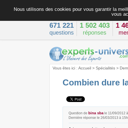
Nous utilisons des cookies pour vous garantir la meill
vous ac
671 221
1 502 403
1 4
questions
réponses
me
Vous êtes ici :
Accueil
>
Spécialités
>
Dema
Combien dure la
bina sba
Question de
le 11/09/2012 
Dernière réponse le 26/03/2013 à 15