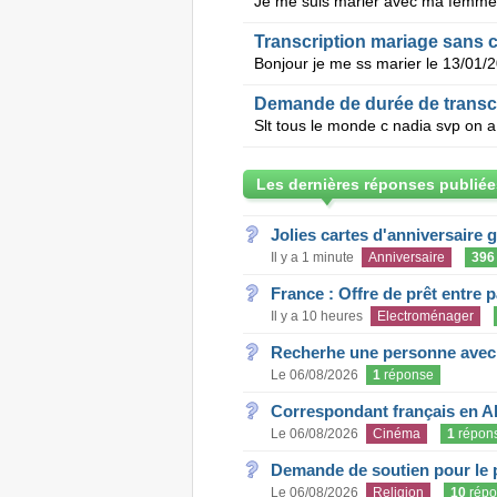
Transcription mariage sans 
Demande de durée de transcr
Les dernières réponses publiée
Jolies cartes d'anniversaire 
Il y a 1 minute
Anniversaire
396
France : Offre de prêt entre p
Il y a 10 heures
Electroménager
Recherhe une personne avec s
Le 06/08/2026
1
réponse
Correspondant français en A
Le 06/08/2026
Cinéma
1
répon
Demande de soutien pour le 
Le 06/08/2026
Religion
10
répo