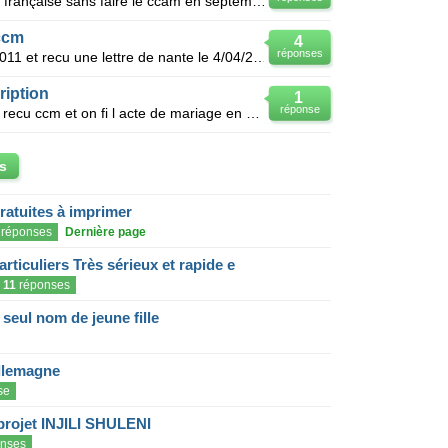
Je me suis marier avec ma femme française sans faire le ccam en septembre 2012 une fois en france e
ccm
4
réponses
Bonjour je me ss marier le 13/01/2011 et recu une lettre de nante le 4/04/2011 et que il son bien eu
iption
1
réponse
Slt tous le monde c nadia svp on a recu ccm et on fi l acte de mariage en algerie je ve savoir combi
s
gratuites à imprimer
réponses
Dernière page
articuliers Très sérieux et rapide e
11
réponses
eul nom de jeune fille
llemagne
se
projet INJILI SHULENI
nses