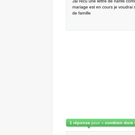
Jai recu une lettre de nante comm
mariage est en cours je voudrai sa
de famille
1 réponse
pour «