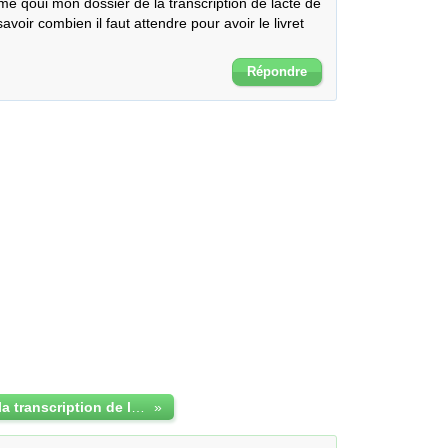
e qoui mon dossier de la transcription de lacte de 
voir combien il faut attendre pour avoir le livret 
Répondre
combien dure la transcription de lacte de mariage sans ccam
»