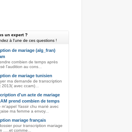
us un expert ?
dez à l'une de ces questions !
ption de mariage (alg_fran)
cam
attendre combien de temps après
sé l'audition au cons...
ption de mariage tunisien
oyer ma demande de transcription
et 2013( avec ccam)...
cription d'un acte de mariage
AM prend combien de temps
e m'appel Yassir chu marié avec
çaise ma femme a envoy...
ption mariage français
dossier pour transcription mariage
cm .....et comme...