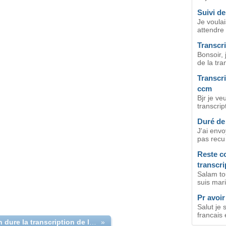
Suivi de
Je voula
attendre 
Transcr
Bonsoir,
de la tra
Transcri
ccm
Bjr je ve
transcrip
Duré de 
J'ai envo
pas recu 
Reste c
transcri
Salam tou
suis mari
Pr avoir 
Salut je
francais 
combien dure la transcription de lacte de mariage sans ccam
»