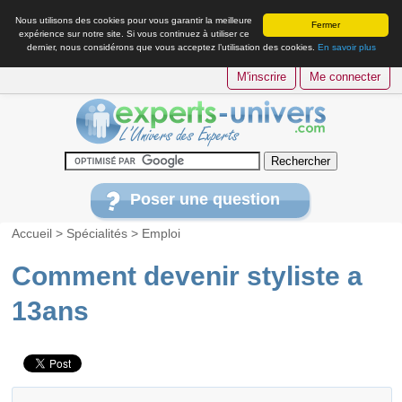
Nous utilisons des cookies pour vous garantir la meilleure
Fermer
expérience sur notre site. Si vous continuez à utiliser ce
dernier, nous considérons que vous acceptez l’utilisation des cookies.
En savoir plus
M'inscrire
Me connecter
Poser une question
Accueil
>
Spécialités
>
Emploi
Comment devenir styliste a
13ans