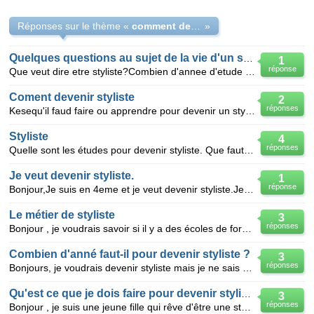
Réponses sur le thème «
comment devenir styliste a 13ans
»
Quelques questions au sujet de la vie d'un styliste
1
réponse
Que veut dire etre styliste?Combien d'annee d'etude faut-il pour devenir styliste ? Et quel est le s
Coment devenir styliste
2
réponses
Kesequ'il faud faire ou apprendre pour devenir un styliste et peut_on faire styliste comme passion e
Styliste
4
réponses
Quelle sont les études pour devenir styliste. Que faut-il faire pour créée une ligne de vetements p
Je veut devenir styliste.
1
réponse
Bonjour,Je suis en 4eme et je veut devenir styliste.Je voudrais faire une 3ème DP6 (Découverte Profe
Le métier de styliste
3
réponses
Bonjour , je voudrais savoir si il y a des écoles de formation pour devenir styliste proche du 25 (d
Combien d'anné faut-il pour devenir styliste ?
3
réponses
Bonjours, je voudrais devenir styliste mais je ne sais pas si il faut que j'aille en professionnelle
Qu'est ce que je dois faire pour devenir styliste ?
3
réponses
Bonjour , je suis une jeune fille qui rêve d'être une styliste j'ai 14 ans et je vis au Maroc , j'ai