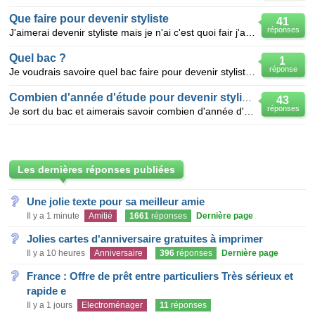
Que faire pour devenir styliste
41
réponses
J'aimerai devenir styliste mais je n'ai c'est quoi fair j'aimerai avoir des conseil
Quel bac ?
1
réponse
Je voudrais savoire quel bac faire pour devenir styliste et quel son les etudes apres le bac ? je
Combien d'année d'étude pour devenir styliste mode
43
réponses
Je sort du bac et aimerais savoir combien d'année d'étude il faut pour devenir styliste modeliste da
Les dernières réponses publiées
Une jolie texte pour sa meilleur amie
Il y a 1 minute
Amitié
1661
réponses
Dernière page
Jolies cartes d'anniversaire gratuites à imprimer
Il y a 10 heures
Anniversaire
396
réponses
Dernière page
France : Offre de prêt entre particuliers Très sérieux et
rapide e
Il y a 1 jours
Electroménager
11
réponses