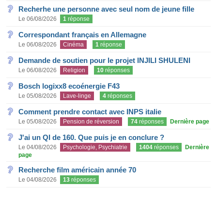
Recherhe une personne avec seul nom de jeune fille
Le 06/08/2026
1
réponse
Correspondant français en Allemagne
Le 06/08/2026
Cinéma
1
réponse
Demande de soutien pour le projet INJILI SHULENI
Le 06/08/2026
Religion
10
réponses
Bosch logixx8 ecoénergie F43
Le 05/08/2026
Lave-linge
4
réponses
Comment prendre contact avec INPS italie
Le 05/08/2026
Pension de réversion
74
réponses
Dernière page
J'ai un QI de 160. Que puis je en conclure ?
Le 04/08/2026
Psychologie, Psychiatrie
1404
réponses
Dernière
page
Recherche film américain année 70
Le 04/08/2026
13
réponses