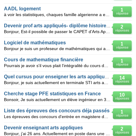
AADL logement
1
réponse
à voir les statistiques, chaques famille algerienne a eu son logement. Alors s'il y a quelqu'un qui
Devenir prof arts appliqués- diplôme histoire art
2
réponses
Bonjour, Est-il possible de passer le CAPET d'Arts Appliqués avec un master d'Histoire de l'Art?
Logiciel de mathématiques
1
réponse
Bonjour je suis un profeseur de mathématiques qui aimerai télécharger des logiciels de mathématique
Cours de mathematique financière
1
réponse
Pourrais je avoir s'il vous plait l'intégralité du cours de mathématiques financière pour mieux prép
Quel cursus pour enseigner les arts appliquées?
14
réponses
Bonjour, je suis actuellement en terminale STI arts appliqués, et j'aimerai devenir porf d'arts appl
Cherche stage PFE statistiques en France
10
réponses
Bonsoir, Je suis actuellement un élève ingénieur en 3éme année statistiques et analyse de l'infor
Liste des épreuves des concours déja passés
1
réponse
Les épreuves des concours d'entrée en magistere de developpement economique-analyse et politique des
Devenir enseignant arts appliques
2
réponses
Bonjour, j'ai 26 ans. Actuellement en poste dans une librairie, j'envisage de changer de voie et ai