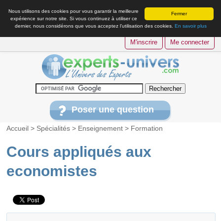
Nous utilisons des cookies pour vous garantir la meilleure
Fermer
expérience sur notre site. Si vous continuez à utiliser ce
dernier, nous considérons que vous acceptez l’utilisation des cookies.
En savoir plus
M'inscrire
Me connecter
Poser une question
Accueil
>
Spécialités
>
Enseignement
>
Formation
Cours appliqués aux
economistes