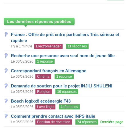
Les dernières réponses publiées
France : Offre de prêt entre particuliers Très sérieux et
rapide e
Il y a 1 minute
Electroménager
11
réponses
Recherhe une personne avec seul nom de jeune fille
Le 06/08/2026
1
réponse
Correspondant français en Allemagne
Le 06/08/2026
Cinéma
1
réponse
Demande de soutien pour le projet INJILI SHULENI
Le 06/08/2026
Religion
10
réponses
Bosch logixx8 ecoénergie F43
Le 05/08/2026
Lave-linge
4
réponses
Comment prendre contact avec INPS italie
Le 05/08/2026
Pension de réversion
74
réponses
Dernière page