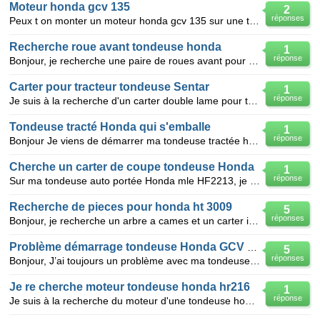
Moteur honda gcv 135
2
réponses
Peux t on monter un moteur honda gcv 135 sur une tondeuse tecumseh vantage 35
Recherche roue avant tondeuse honda
1
réponse
Bonjour, je recherche une paire de roues avant pour une tondeuse HONDA de modèle BM4547TRH. TYPE ES
Carter pour tracteur tondeuse Sentar
1
réponse
Je suis à la recherche d'un carter double lame pour tracteur tondeuse de marque sentar 13cv fabricat
Tondeuse tracté Honda qui s'emballe
1
réponse
Bonjour Je viens de démarrer ma tondeuse tractée honda CGV 190, et le moteur reste anormalement a
Cherche un carter de coupe tondeuse Honda
1
réponse
Sur ma tondeuse auto portée Honda mle HF2213, je voudrais remplacer le carter de coupe
Recherche de pieces pour honda ht 3009
5
réponses
Bonjour, je recherche un arbre a cames et un carter inferieur pour une tondeuse a conducteur porte
Problème démarrage tondeuse Honda GCV 135
5
réponses
Bonjour, J’ai toujours un problème avec ma tondeuse Bestgreen équipé d’un moteur Honda GCV 135 :
Je re cherche moteur tondeuse honda hr216
1
réponse
Je suis à la recherche du moteur d'une tondeuse honda hr 216 dont le moteur est hs,