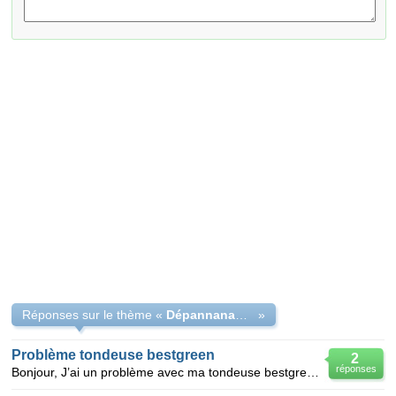
Réponses sur le thème «
Dépannanage tondeuse
»
Problème tondeuse bestgreen
2
réponses
Bonjour, J’ai un problème avec ma tondeuse bestgreen équipée d’un moteur honda CGV 135 : -je s