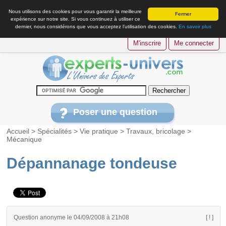
Nous utilisons des cookies pour vous garantir la meilleure
Fermer
expérience sur notre site. Si vous continuez à utiliser ce
dernier, nous considérons que vous acceptez l’utilisation des cookies.
En savoir plus
M'inscrire
Me connecter
Poser une question
Accueil
>
Spécialités
>
Vie pratique
>
Travaux, bricolage
>
Mécanique
Dépannanage tondeuse
Question anonyme le 04/09/2008 à 21h08
[ ! ]