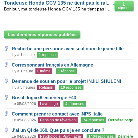
Tondeuse Honda GCV 135 ne tient pas le ralenti
1
réponse
Bonjour, ma tondeuse Honda GCV 135 ne tient pas le ralenti. Je suis obligé de bloquer le starter à m
Les dernières réponses publiées
Recherhe une personne avec seul nom de jeune fille
Il y a 1 minute
1
réponse
Correspondant français en Allemagne
Il y a 1 heure
Cinéma
1
réponse
Demande de soutien pour le projet INJILI SHULENI
Il y a 5 heures
Religion
10
réponses
Bosch logixx8 ecoénergie F43
Le 05/08/2026
Lave-linge
4
réponses
Comment prendre contact avec INPS italie
Le 05/08/2026
Pension de réversion
74
réponses
Dernière page
J'ai un QI de 160. Que puis je en conclure ?
Le 04/08/2026
Psychologie, Psychiatrie
1404
réponses
Dernière