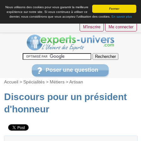
Nous utilisons des cookies pour vous garantir la meilleure
Fermer
expérience sur notre site. Si vous continuez à utiliser ce
dernier, nous considérons que vous acceptez l’utilisation des cookies.
En savoir plus
M'inscrire
Me connecter
Poser une question
Accueil
>
Spécialités
>
Métiers
>
Artisan
Discours pour un président
d'honneur