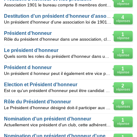
1
réponse
Association 1901 le bureau comprte 8 membres dont un president d honneur. quel est le rôledu pré
Destitution d'un président d'honneur d'association
4
réponses
Un président d'honneur d'une association loi de 1901 peut-il être destitué de son titre ? Si oui, co
Président d'honneur
1
réponse
Rôle du président d'honneur dans une association, club culture et loisirs, loi 1901?
Le président d'honneur
1
réponse
Quels sonts les roles du président d'honneur dans une association et comment est il nommé
Président d honneur
1
réponse
Un président d honneur peut il également etre vice président ?
Election et Président d'honneur
2
réponses
Est ce qu'un président d'honneur peut être candidat aux élections de l'association dont il fait part
Rôle du Président d'honneur
6
réponses
Le Président d'honneur désigné doit-il participer aux Réunions de Bureau ?
Nomination d'un président d'honneur
1
réponse
Actuellement vice président d'un club, cette adhérente voudrait être présidente d'honneur du secteur
Nomination d'un président d'honneur d'une association