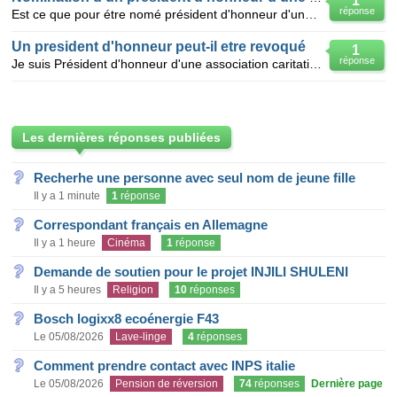
1
réponse
Est ce que pour étre nomé président d'honneur d'une association, il faut avoir déjà été obligatoirem
Un president d'honneur peut-il etre revoqué
1
réponse
Je suis Président d'honneur d'une association caritative,,je ne me suis pas représenté au bureau, lo
Les dernières réponses publiées
Recherhe une personne avec seul nom de jeune fille
Il y a 1 minute
1
réponse
Correspondant français en Allemagne
Il y a 1 heure
Cinéma
1
réponse
Demande de soutien pour le projet INJILI SHULENI
Il y a 5 heures
Religion
10
réponses
Bosch logixx8 ecoénergie F43
Le 05/08/2026
Lave-linge
4
réponses
Comment prendre contact avec INPS italie
Le 05/08/2026
Pension de réversion
74
réponses
Dernière page