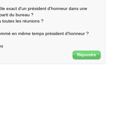
 rôle exact d'un président d'honneur dans une 
 parti du bureau ?

à toutes les réunions ?

t nommé en même temps président d'honneur ?

es
Répondre