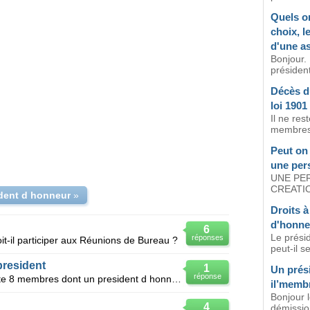
Quels on
choix, l
d'une a
Bonjour. 
président
Décès d
loi 1901
Il ne res
membres, 
Peut on
une per
UNE PER
CREATIO
ident d honneur
»
Droits 
d'honne
6
Le prési
réponses
t-il participer aux Réunions de Bureau ?
peut-il s
president
1
Un prési
réponse
Association 1901 le bureau comprte 8 membres dont un president d honneur. quel est le rôledu pré
il’memb
Bonjour l
4
démissio