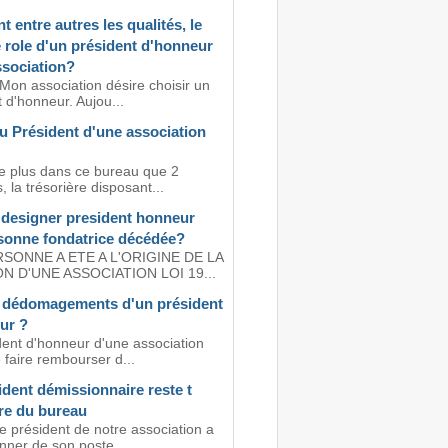
t entre autres les qualités, le
e role d'un président d'honneur
ssociation?
Mon association désire choisir un
 d'honneur. Aujou...
u Président d'une association
te plus dans ce bureau que 2
la trésorière disposant...
 designer president honneur
sonne fondatrice décédée?
SONNE A ETE A L'ORIGINE DE LA
N D'UNE ASSOCIATION LOI 19...
à dédomagements d'un président
ur ?
dent d'honneur d'une association
e faire rembourser d...
dent démissionnaire reste t
re du bureau
e président de notre association a
nner de son poste...