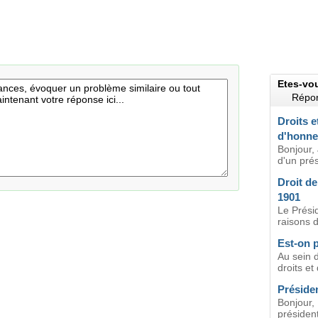
Etes-vo
Répon
Droits e
d'honne
Bonjour, 
d'un prés
Droit de
1901
Le Prési
raisons d
Est-on p
Au sein d
droits et
Préside
Bonjour,
présiden