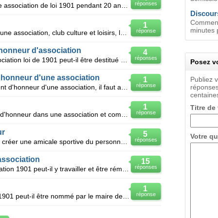
réponses
Une personne était président d'une association de loi 1901 pendant 20 ans et a été mi président d'
Discour
Comment 
1
minutes p
réponse
Rôle du président d'honneur dans une association, club culture et loisirs, loi 1901?
'honneur d'association
4
réponses
Un président d'honneur d'une association loi de 1901 peut-il être destitué de son titre ? Si oui, co
Posez vo
'honneur d'une association
1
Publiez 
réponse
Est ce que pour étre nomé président d'honneur d'une association, il faut avoir déjà été obligatoirem
réponses
centaines
1
Titre de
réponse
Quels sonts les roles du président d'honneur dans une association et comment est il nommé
ur
5
Votre qu
réponses
Bonjour, Nous sommes en train de créer une amicale sportive du personnel au sein d'une collectivi
association
15
réponses
Le président d'honneur de l'association 1901 peut-il y travailler et être rémunéré en tant qu'expert
1
réponse
Le président d'une association loi 1901 peut-il être nommé par le maire de la commune ? Un Office Mu