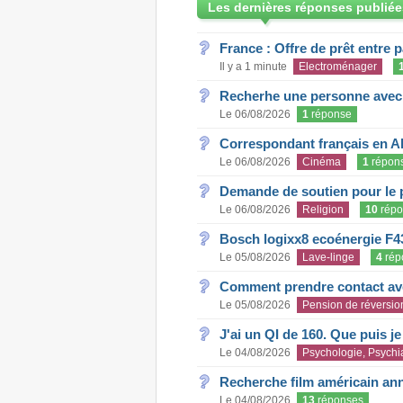
Les dernières réponses publiée
France : Offre de prêt entre p
Il y a 1 minute
Electroménager
Recherhe une personne avec s
Le 06/08/2026
1
réponse
Correspondant français en A
Le 06/08/2026
Cinéma
1
répon
Demande de soutien pour le 
Le 06/08/2026
Religion
10
répo
Bosch logixx8 ecoénergie F4
Le 05/08/2026
Lave-linge
4
rép
Comment prendre contact ave
Le 05/08/2026
Pension de réversio
J'ai un QI de 160. Que puis j
Le 04/08/2026
Psychologie, Psychia
Recherche film américain an
Le 04/08/2026
13
réponses