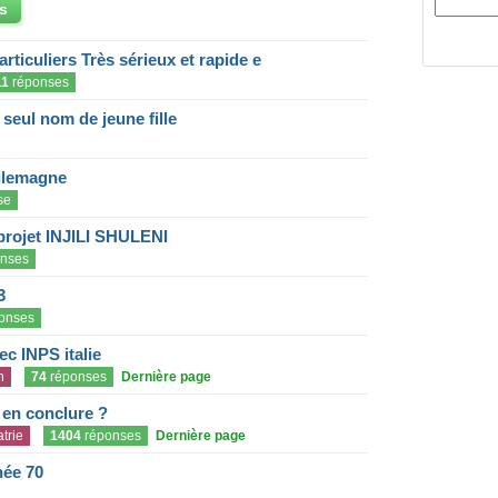
s
articuliers Très sérieux et rapide e
11
réponses
eul nom de jeune fille
llemagne
se
projet INJILI SHULENI
nses
3
onses
c INPS italie
n
74
réponses
Dernière page
e en conclure ?
trie
1404
réponses
Dernière page
née 70