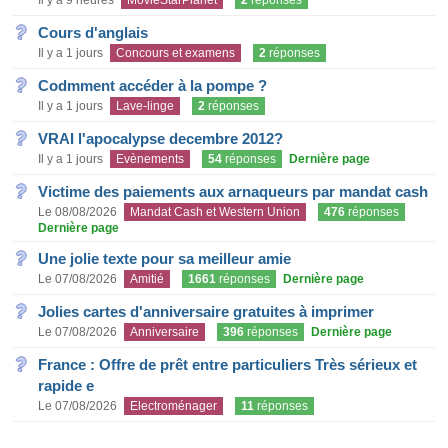
Il y a 9 heures
MovieStarPlanet
2
réponses
Cours d'anglais
Il y a 1 jours
Concours et examens
2
réponses
Codmment accéder à la pompe ?
Il y a 1 jours
Lave-linge
2
réponses
VRAI l'apocalypse decembre 2012?
Il y a 1 jours
Evènements
54
réponses
Dernière page
Victime des paiements aux arnaqueurs par mandat cash
Le 08/08/2026
Mandat Cash et Western Union
476
réponses
Dernière page
Une jolie texte pour sa meilleur amie
Le 07/08/2026
Amitié
1661
réponses
Dernière page
Jolies cartes d'anniversaire gratuites à imprimer
Le 07/08/2026
Anniversaire
396
réponses
Dernière page
France : Offre de prêt entre particuliers Très sérieux et
rapide e
Le 07/08/2026
Electroménager
11
réponses