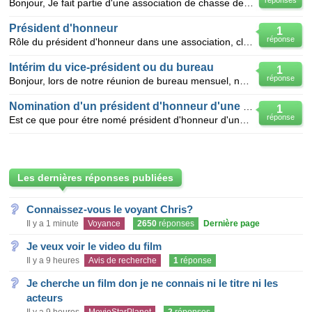
réponses
Bonjour, Je fait partie d'une association de chasse de loi 1901. Suite à la démission de notre prés
Président d'honneur
1
réponse
Rôle du président d'honneur dans une association, club culture et loisirs, loi 1901?
Intérim du vice-président ou du bureau
1
réponse
Bonjour, lors de notre réunion de bureau mensuel, notre présidente nous a remis sa lettre de démissi
Nomination d'un président d'honneur d'une association
1
réponse
Est ce que pour étre nomé président d'honneur d'une association, il faut avoir déjà été obligatoirem
Les dernières réponses publiées
Connaissez-vous le voyant Chris?
Il y a 1 minute
Voyance
2650
réponses
Dernière page
Je veux voir le video du film
Il y a 9 heures
Avis de recherche
1
réponse
Je cherche un film don je ne connais ni le titre ni les
acteurs