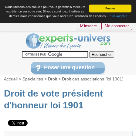
Nous utilisons des cookies pour vous garantir la meilleure
Fermer
expérience sur notre site. Si vous continuez à utiliser ce
dernier, nous considérons que vous acceptez l’utilisation des cookies.
En savoir plus
M'inscrire
Me connecter
Poser une question
Accueil
>
Spécialités
>
Droit
>
Droit des associations (loi 1901)
Droit de vote président
d'honneur loi 1901