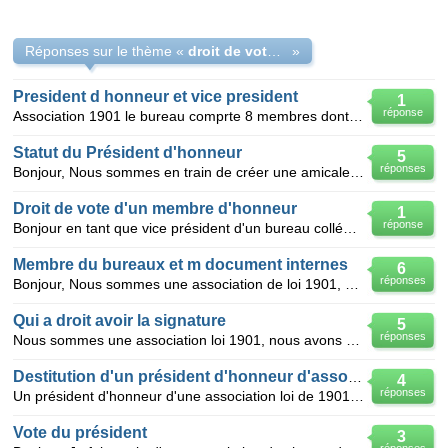
Réponses sur le thème «
droit de vote président d'honneur loi 1901
»
President d honneur et vice president
1
réponse
Association 1901 le bureau comprte 8 membres dont un president d honneur. quel est le rôledu pré
Statut du Président d'honneur
5
réponses
Bonjour, Nous sommes en train de créer une amicale sportive du personnel au sein d'une collectivi
Droit de vote d'un membre d'honneur
1
réponse
Bonjour en tant que vice président d'un bureau collégial nous avons élu un membre d'honneur pour les
Membre du bureaux et m document internes
6
réponses
Bonjour, Nous sommes une association de loi 1901, nous avons aujourd'hui un nouveau bureau qui a
Qui a droit avoir la signature
5
réponses
Nous sommes une association loi 1901, nous avons constituer un bureau: président(moi), (vice preside
Destitution d'un président d'honneur d'association
4
réponses
Un président d'honneur d'une association loi de 1901 peut-il être destitué de son titre ? Si oui, co
Vote du président
3