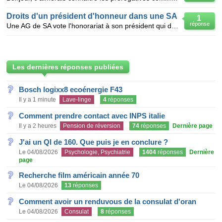
Droits d'un président d'honneur dans une SA
1
réponse
Une AG de SA vote l'honorariat à son président qui donne sa démission. Cette fonction ne figure pas
Les dernières réponses publiées
Bosch logixx8 ecoénergie F43
Il y a 1 minute
Lave-linge
4
réponses
Comment prendre contact avec INPS italie
Il y a 2 heures
Pension de réversion
74
réponses
Dernière page
J'ai un QI de 160. Que puis je en conclure ?
Le 04/08/2026
Psychologie, Psychiatrie
1404
réponses
Dernière
page
Recherche film américain année 70
Le 04/08/2026
13
réponses
Comment avoir un renduvous de la consulat d'oran
Le 04/08/2026
Consulat
8
réponses