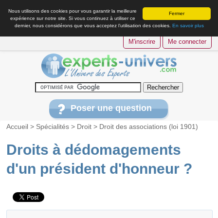
Nous utilisons des cookies pour vous garantir la meilleure
Fermer
expérience sur notre site. Si vous continuez à utiliser ce
dernier, nous considérons que vous acceptez l’utilisation des cookies.
En savoir plus
M'inscrire
Me connecter
Poser une question
Accueil
>
Spécialités
>
Droit
>
Droit des associations (loi 1901)
Droits à dédomagements
d'un président d'honneur ?