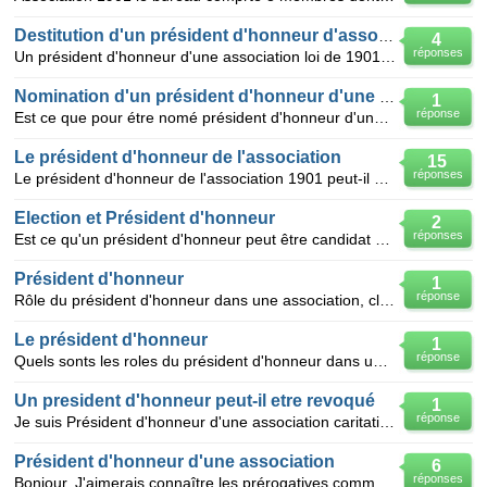
Destitution d'un président d'honneur d'association
4
réponses
Un président d'honneur d'une association loi de 1901 peut-il être destitué de son titre ? Si oui, co
Nomination d'un président d'honneur d'une association
1
réponse
Est ce que pour étre nomé président d'honneur d'une association, il faut avoir déjà été obligatoirem
Le président d'honneur de l'association
15
réponses
Le président d'honneur de l'association 1901 peut-il y travailler et être rémunéré en tant qu'expert
Election et Président d'honneur
2
réponses
Est ce qu'un président d'honneur peut être candidat aux élections de l'association dont il fait part
Président d'honneur
1
réponse
Rôle du président d'honneur dans une association, club culture et loisirs, loi 1901?
Le président d'honneur
1
réponse
Quels sonts les roles du président d'honneur dans une association et comment est il nommé
Un president d'honneur peut-il etre revoqué
1
réponse
Je suis Président d'honneur d'une association caritative,,je ne me suis pas représenté au bureau, lo
Président d'honneur d'une association
6
réponses
Bonjour, J'aimerais connaître les prérogatives communément attribuées au président d'honneur d'une