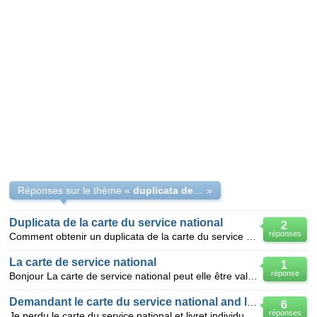
Réponses sur le thème «
duplicata de la carte du service national
»
Duplicata de la carte du service national
2
réponses
Comment obtenir un duplicata de la carte du service national sans le numéro de matricule?
La carte de service national
1
réponse
Bonjour La carte de service national peut elle être valable en tant que pièce d'identité (pour reti
Demandant le carte du service national and livret militaire Individual
6
réponses
Je perdu le carte du service national et livret individual militaire de mon père. seulement j'ai le