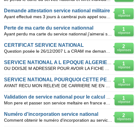
Demande attestation service national militaire
1
réponse
Ayant effectué mes 3 jours à cambrai puis appel sous les drapeaux en décembre 1972 (caserne de l'HYE
Perte de ma carte du service nationnal
1
réponse
Ayant perdu ma carte du service nationnal j'aimerai savoir comment faire pour recupéré un duplicata
CERTIFICAT SERVICE NATIONAL
2
réponses
Question posée le 26/12/2007 L a CRAM me demande un justificatif de service national pour mon dos
SERVICE NATIONAL A L EPOQUE ALGERIE FRANCAISE
1
réponse
OU DOISJE M ADRESSER POUR AVOIR LA FICHE DE RESCENCEMENT DE MON PERE NE EN 1916 ET AYANT FAIT LE SER
SERVICE NATIONAL POURQUOI CETTE PERTE,,,
1
réponse
AYANT RECU MON RELEVE DE CARRIERE NE EN 1952 JE MES UIS APERCU QUE LA PERIODE (SERVICE NATIONAL OBLI
Validation de service national pour le calcul de la retraite vielles
1
réponse
Mon pere et passer son service meltaire en france entre1960/1962 apres l'apparution de l'article L
Numéro d'incorporation service national
2
réponses
Comment obtenir le numéro d'incorporation au service national ?