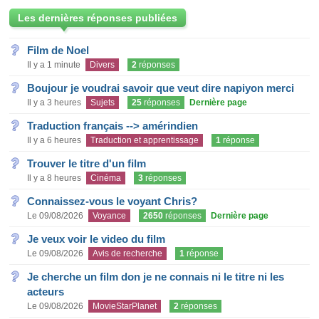
Les dernières réponses publiées
Film de Noel
Il y a 1 minute
Divers
2
réponses
Boujour je voudrai savoir que veut dire napiyon merci
Il y a 3 heures
Sujets
25
réponses
Dernière page
Traduction français --> amérindien
Il y a 6 heures
Traduction et apprentissage
1
réponse
Trouver le titre d'un film
Il y a 8 heures
Cinéma
3
réponses
Connaissez-vous le voyant Chris?
Le 09/08/2026
Voyance
2650
réponses
Dernière page
Je veux voir le video du film
Le 09/08/2026
Avis de recherche
1
réponse
Je cherche un film don je ne connais ni le titre ni les
acteurs
Le 09/08/2026
MovieStarPlanet
2
réponses