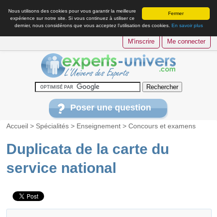
Nous utilisons des cookies pour vous garantir la meilleure
Fermer
expérience sur notre site. Si vous continuez à utiliser ce
dernier, nous considérons que vous acceptez l’utilisation des cookies.
En savoir plus
M'inscrire
Me connecter
Poser une question
Accueil
>
Spécialités
>
Enseignement
>
Concours et examens
Duplicata de la carte du
service national