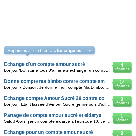
Réponses sur le thème «
Echange compte Eldarya ou Ma Bimbo contre Amour Sucré
»
Echange d'un compte amour sucré
4
réponses
Bonjour/Bonsoir à tous J'aimerais échanger un compte amour sucré à l'épisode 8 OU BIEN un compte
Donne compte ma bimbo contre compte amour sucré.
14
réponses
Bonjour / Bonsoir, Je donne mon compte Ma Bimbo. Une bimbo de niveau 20. Mais en échange je voud
Echange compte Amour Sucré 26 contre compte Eldarya Nevra
2
réponses
Bonjour, Etant lassée d'Amour Sucré (je me suis d'ailleurs arrêtée à l'épisode 26), j'aimerais écha
Partage de compte amour sucré et eldarya
1
réponse
Salut! Alors, j'ai un compte eldarya à l'épisode 18. Je propose de partager ce compte avec une autr
Echange pour un compte amour sucré
3