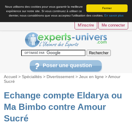
Nous utilisons des cookies pour vous garantir la meilleure
Fermer
expérience sur notre site. Si vous continuez à utiliser ce
dernier, nous considérons que vous acceptez l’utilisation des cookies.
En savoir plus
M'inscrire
Me connecter
Poser une question
Accueil
>
Spécialités
>
Divertissement
>
Jeux en ligne
>
Amour
Sucré
Echange compte Eldarya ou
Ma Bimbo contre Amour
Sucré