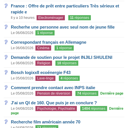
France : Offre de prêt entre particuliers Très sérieux et
rapide e
Il y a 10 heures
Electroménager
11
réponses
Recherhe une personne avec seul nom de jeune fille
Le 06/08/2026
1
réponse
Correspondant français en Allemagne
Le 06/08/2026
Cinéma
1
réponse
Demande de soutien pour le projet INJILI SHULENI
Le 06/08/2026
Religion
10
réponses
Bosch logixx8 ecoénergie F43
Le 05/08/2026
Lave-linge
4
réponses
Comment prendre contact avec INPS italie
Le 05/08/2026
Pension de réversion
74
réponses
Dernière page
J'ai un QI de 160. Que puis je en conclure ?
Le 04/08/2026
Psychologie, Psychiatrie
1404
réponses
Dernière
page
Recherche film américain année 70
Le 04/08/2026
13
réponses