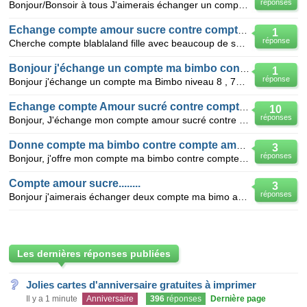
réponses
Bonjour/Bonsoir à tous J'aimerais échanger un compte amour sucré à l'épisode 8 OU BIEN un compte
Echange compte amour sucre contre compte blablalan
1
réponse
Cherche compte blablaland fille avec beaucoup de skins et de monture je vous l echange contre mon co
Bonjour j'échange un compte ma bimbo contre amour sucré
1
réponse
Bonjour j'échange un compte ma Bimbo niveau 8 , 700 BO, 606 BA contre un compte amour sucré niveau
Echange compte Amour sucré contre compte Ma bimbo
10
réponses
Bonjour, J'échange mon compte amour sucré contre un compte ma bimbo, proposez-moi!! Les informa
Donne compte ma bimbo contre compte amour sucré
3
réponses
Bonjour, j'offre mon compte ma bimbo contre compte amour sucré à partir de l'épisode 15 ;) info de
Compte amour sucre........
3
réponses
Bonjour j'aimerais échanger deux compte ma bimo au niv1 contre un compte amour sucre au moins entre
Les dernières réponses publiées
Jolies cartes d'anniversaire gratuites à imprimer
Il y a 1 minute
Anniversaire
396
réponses
Dernière page