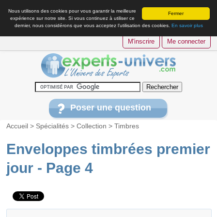
Nous utilisons des cookies pour vous garantir la meilleure
Fermer
expérience sur notre site. Si vous continuez à utiliser ce
dernier, nous considérons que vous acceptez l’utilisation des cookies.
En savoir plus
M'inscrire
Me connecter
Poser une question
Accueil
>
Spécialités
>
Collection
>
Timbres
Enveloppes timbrées premier
jour - Page 4