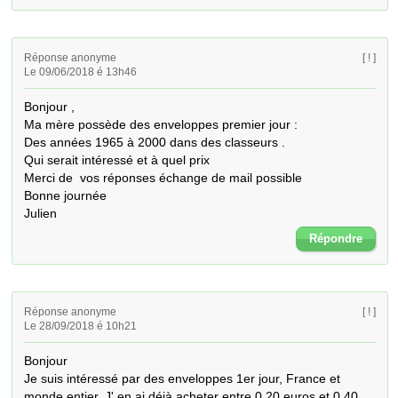
Réponse anonyme
[ ! ]
Le 09/06/2018 é 13h46
Bonjour ,

Ma mère possède des enveloppes premier jour :

Des années 1965 à 2000 dans des classeurs .

Qui serait intéressé et à quel prix

Merci de  vos réponses échange de mail possible

Bonne journée

Julien
Répondre
Réponse anonyme
[ ! ]
Le 28/09/2018 é 10h21
Bonjour

Je suis intéressé par des enveloppes 1er jour, France et 
monde entier, J' en ai déjà acheter entre 0,20 euros et 0,40 