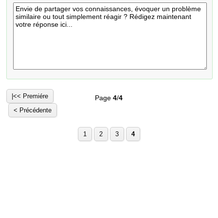
|<< Premiére
Page
4
/
4
< Précédente
1
2
3
4