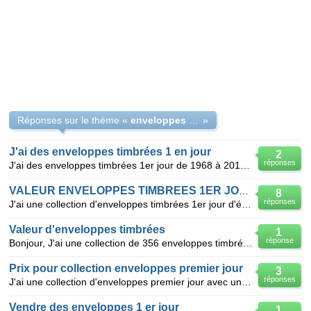
Réponses sur le thème «
enveloppes timbrées premier jour
»
J'ai des enveloppes timbrées 1 en jour
2
réponses
J'ai des enveloppes timbrées 1er jour de 1968 à 2016 ( environ 500 enveloppes ) , je ne sais pas à q
VALEUR ENVELOPPES TIMBREES 1ER JOUR EMISSION ?
8
réponses
J'ai une collection d'enveloppes timbrées 1er jour d'émission de l'année 1969 à 1980- combien je pe
Valeur d'enveloppes timbrées
1
réponse
Bonjour, J'ai une collection de 356 enveloppes timbrées 1er jour et 2ème jour neuves. Merci de m
Prix pour collection enveloppes premier jour
3
réponses
J'ai une collection d'enveloppes premier jour avec un timbre neuf dans l'enveloppe correspondant au
Vendre des enveloppes 1 er jour
1