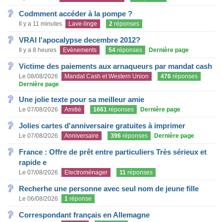
Codmment accéder à la pompe ?
Il y a 11 minutes
Lave-linge
2
réponses
VRAI l'apocalypse decembre 2012?
Il y a 8 heures
Evènements
54
réponses
Dernière page
Victime des paiements aux arnaqueurs par mandat cash
Le 08/08/2026
Mandat Cash et Western Union
476
réponses
Dernière page
Une jolie texte pour sa meilleur amie
Le 07/08/2026
Amitié
1661
réponses
Dernière page
Jolies cartes d'anniversaire gratuites à imprimer
Le 07/08/2026
Anniversaire
396
réponses
Dernière page
France : Offre de prêt entre particuliers Très sérieux et
rapide e
Le 07/08/2026
Electroménager
11
réponses
Recherhe une personne avec seul nom de jeune fille
Le 06/08/2026
1
réponse
Correspondant français en Allemagne