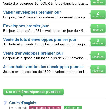
réponse
Vente d enveloppes 1er JOUR timbres dans leur classeur de novembre 79 à octobre 81 du n 1141 à 1235
Valeur enveloppes premier jour
2
réponses
Bonjour, J'ai 2 classeurs contenant des enveloppes premier joui, dont je suis curieux d'avoir une
Enveloppes premier jour
1
réponse
Bonjour, Je possède 251 enveloppes 1er jour du 4/10/1980 au 8/12/1984 aucune en double, puis 2 en
Vente de lots d'enveloppes premier jour
6
réponses
J'achète et je vends toutes les enveloppes premier jour . Salutations .
Vente d'enveloppes premier jour
3
réponses
Bonjour Je dispose d'un lot de plus de 2200 enveloppes premier jour France avec des années complè
Je souhaite vendre des enveloppes premier jour...
4
réponses
Je suis en possession de 1600 enveloppes premier jour (années complètes de 1982 à 1992) dans 10 albu
Les dernières réponses publiées
Cours d'anglais
Il y a 1 minute
Concours et examens
2
réponses