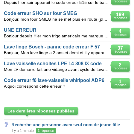
réponses
Depuis hier soir apparait le code erreur E15 sur le bandeau de commande de mon lave vaisselle. quel
Code erreur SHO sur four SMEG
199
réponses
Bonjour, mon four SMEG ne se met plus en route (plus de chauffe, plus de ventilation), mais la lumi
UNE ERREUR
4
réponses
Bonjour depuis Hier mon frigo americain me marque une erreur le i apparait mais aussi du coté re
Lave linge Bosch - panne code erreur F 57
37
réponses
Bonjour, Mon lave linge a 2 ans et demi et il y apparait une erreur F 57. Chez Bosch, on ne sait
Lave vaisselle scholtes LPE 14-308 IX code erreur A1
2
réponses
Mon LV demarre fait une vidange avant cycle de lavage puis s'arrete en clignotant le code A1 pas de
Code erreur f6 lave-vaisselle whirlpool ADP6837
1
réponse
A quoi correspond cette erreur ?
Les dernières réponses publiées
Recherhe une personne avec seul nom de jeune fille
Il y a 1 minute
1
réponse