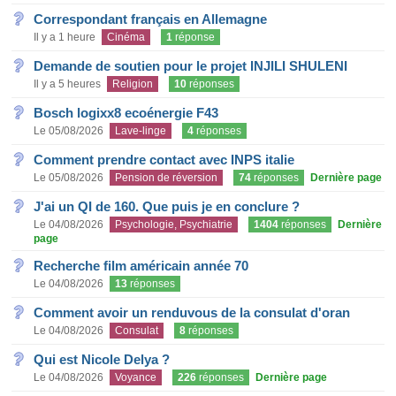
Correspondant français en Allemagne
Il y a 1 heure
Cinéma
1
réponse
Demande de soutien pour le projet INJILI SHULENI
Il y a 5 heures
Religion
10
réponses
Bosch logixx8 ecoénergie F43
Le 05/08/2026
Lave-linge
4
réponses
Comment prendre contact avec INPS italie
Le 05/08/2026
Pension de réversion
74
réponses
Dernière page
J'ai un QI de 160. Que puis je en conclure ?
Le 04/08/2026
Psychologie, Psychiatrie
1404
réponses
Dernière
page
Recherche film américain année 70
Le 04/08/2026
13
réponses
Comment avoir un renduvous de la consulat d'oran
Le 04/08/2026
Consulat
8
réponses
Qui est Nicole Delya ?
Le 04/08/2026
Voyance
226
réponses
Dernière page