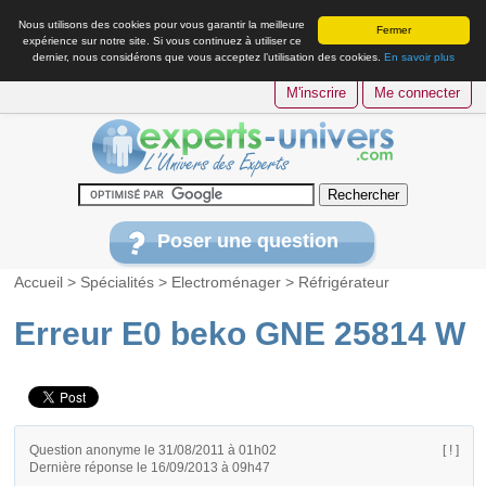
Nous utilisons des cookies pour vous garantir la meilleure
Fermer
expérience sur notre site. Si vous continuez à utiliser ce
dernier, nous considérons que vous acceptez l’utilisation des cookies.
En savoir plus
M'inscrire
Me connecter
Poser une question
Accueil
>
Spécialités
>
Electroménager
>
Réfrigérateur
Erreur E0 beko GNE 25814 W
Question anonyme le 31/08/2011 à 01h02
[ ! ]
Dernière réponse le 16/09/2013 à 09h47