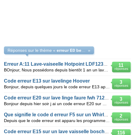
Réponses sur le thème «
erreur E0 beko GNE 25814 W
»
Erreur A:11 Lave-vaiseelle Hotpoint LDF12314 B
11
réponses
BOnjour, Nous possédons depuis bientôt 1 an un lave-vaisselle HA avec lequel nous n'avons eu auc
Code erreur E13 sur lavelinge Hoover
3
réponses
Bonjour, depuis quelques jours le code erreur E13 apparait sur mon lavelinge Hoover lavant secha
Code erreur E20 sur lave linge faure fwh 7125p
3
réponses
Bonjour depuis hier soir j ai un code erreur E20 sur mon lave linge faure fwh 7125p quelqu'un sait
Que signifie le code d erreur F5 sur un Whirlpool ADP 6637 ?
2
réponses
Depuis que le code erreur est apparu les programmes ne démarrent que pendant queleques minutes et le
Code erreur E15 sur un lave vaisselle bosch SM153M16EU neuf
116