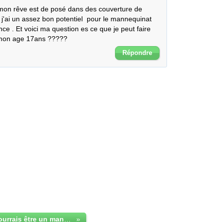
mon rêve est de posé dans des couverture de 
j'ai un assez bon potentiel  pour le mannequinat 
ce . Et voici ma question es ce que je peut faire 
 mon age 17ans ?????
Répondre
Es ce que je pourrais être un mannequin grande taille a mon âge 17ans?
»