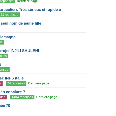
réponses
Dernière page
articuliers Très sérieux et rapide e
11
réponses
eul nom de jeune fille
llemagne
se
projet INJILI SHULENI
nses
3
onses
c INPS italie
n
74
réponses
Dernière page
e en conclure ?
trie
1404
réponses
Dernière page
née 70