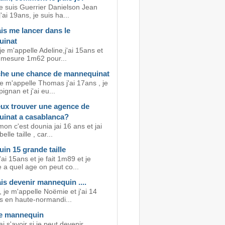
je suis Guerrier Danielson Jean
'ai 19ans, je suis ha...
is me lancer dans le
uinat
je m'appelle Adeline,j'ai 15ans et
e mesure 1m62 pour...
he une chance de mannequinat
e m'appelle Thomas j'ai 17ans , je
pignan et j'ai eu...
eux trouver une agence de
inat a casablanca?
on c'est dounia jai 16 ans et jai
elle taille , car...
in 15 grande taille
'ai 15ans et je fait 1m89 et je
a quel age on peut co...
is devenir mannequin ....
 je m'appelle Noëmie et j'ai 14
is en haute-normandi...
e mannequin
i s'avoir si je peut devenir