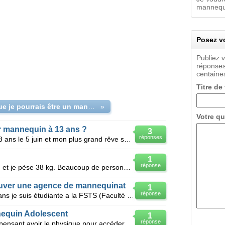
mannequin
Posez vo
Publiez 
réponses
centaines
Titre de
Es ce que je pourrais être un mannequin grande taille a mon âge 17ans?
»
Votre qu
r mannequin à 13 ans ?
3
réponses
Bonjour , j'ai 12 ans je vais avoir 13 ans le 5 juin et mon plus grand rêve serais de devenir manneq
1
réponse
Voila j'ai 14 ans, je mesure 158 cm et je pèse 38 kg. Beaucoup de personne me dise que je ferait bie
ouver une agence de mannequinat
1
réponse
Bonjour je m'appelle Rania j'ai 20 ans je suis étudiante a la FSTS (Faculté des Sciences et des Tec
equin Adolescent
1
réponse
Bonjour je suis un fille de 16 ans , pensant avoir le physique pour accéder au mannequinat ( cheveux