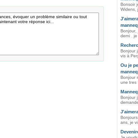
Bonsoir 
Widens, j
J'aimera
manneq
Bonjour, 
demi . j
Recherc
Bonjour j
vis à Per
Ou je p
mannequ
Bonjour m
une tres b
Mannequ
Bonjour j
demande 
J'aimera
Bonjours,
ans, je v
Devenir
Je voudra