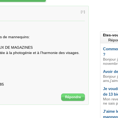
[ ! ]
Etes-vo
es de mannequins:

Répon
UX DE MAGAZINES

Comment
rtée à la photogénie et à l’harmonie des visages.

?
Bonjour j
novembre
Avoir de
Bonjour j
ans,j'aim
85

Je voud
de 13 bi
Répondre
Mon reve
ne sais pa
J'aime l
mannequ