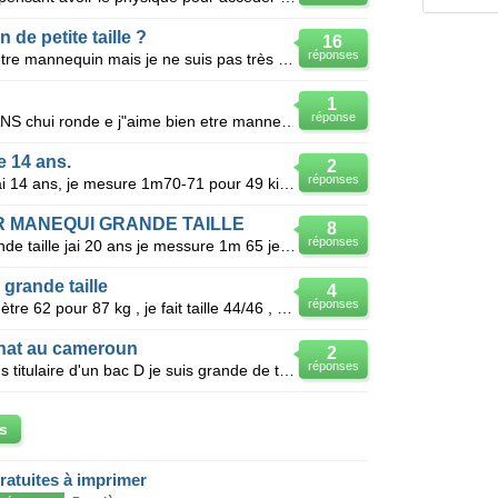
de petite taille ?
16
réponses
Déjà j'ai 13 ans et j'aimerais bien être mannequin mais je ne suis pas très grande , j'ai une taille
1
réponse
Manequin grande taille chui a 24 ANS chui ronde e j"aime bien etre mannequin 1m 77 J" ai 74 kg
e 14 ans.
2
réponses
Bonjour, Je m'appelle Camille et j'ai 14 ans, je mesure 1m70-71 pour 49 kilos et j'aimerais devenir
R MANEQUI GRANDE TAILLE
8
réponses
Je voudrais devenir manequin grande taille jai 20 ans je messure 1m 65 je pese 95 KILO es mes chance
grande taille
4
réponses
Bonjour j'ai 20 ans , je mesure 1 mètre 62 pour 87 kg , je fait taille 44/46 , et j'aimerai être m
nat au cameroun
2
réponses
Salut je suisune jeune fille de 18ans titulaire d'un bac D je suis grande de taille un beau tein noi
s
gratuites à imprimer