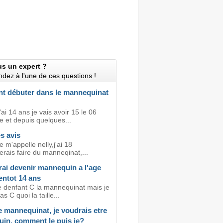
us un expert ?
dez à l'une de ces questions !
 débuter dans le mannequinat
'ai 14 ans je vais avoir 15 le 06
 et depuis quelques...
s avis
e m'appelle nelly,j'ai 18
erais faire du manneqinat,...
rai devenir mannequin a l'age
entot 14 ans
 denfant C la mannequinat mais je
s C quoi la taille...
e mannequinat, je voudrais etre
in, comment le puis je?