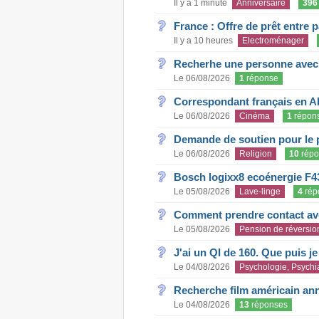
Il y a 1 minute
Anniversaire
396
France : Offre de prêt entre p
Il y a 10 heures
Electroménager
Recherhe une personne avec s
Le 06/08/2026
1
réponse
Correspondant français en A
Le 06/08/2026
Cinéma
1
répon
Demande de soutien pour le 
Le 06/08/2026
Religion
10
répo
Bosch logixx8 ecoénergie F4
Le 05/08/2026
Lave-linge
4
rép
Comment prendre contact ave
Le 05/08/2026
Pension de réversio
J'ai un QI de 160. Que puis j
Le 04/08/2026
Psychologie, Psychia
Recherche film américain an
Le 04/08/2026
13
réponses