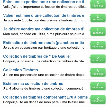
Faire une expertise pour une collection de timbres
3
réponses
Voila j'ai une importante collection de timbres de diféerents pays et je veux connaitre la valeur de
Valeur estimee d'une collection de timbres en vermeil
1
réponse
Je possede 1 collection des premiers timbres du monde 73 timbres en vermeil avec son catalogue etat
Je désire vendre ma collection de timbres d'Outre-Mer
1
réponse
Mon mari, décédé en 1990, a fait plusieurs séjours dans les TAAF et a pu se faire ainsi une importan
Estimation de timbres neufs (planches entières)
2
réponses
Je suis en possession par héritage d'une collection de timbres neufs, et d'enveloppes premiers jours
Collection de timbres de " De Gaulle"
6
réponses
Bonjour, je possède une collection de timbres de "de Gaulle" ayant appartenu à mon père, à qui puis
Collection Timbres
6
réponses
J'ai en ma possession une collection de timbre depuis 1997 à ce jour d'une valeur réelle de 1500 e
Estimer ma collection de timbres
7
réponses
J'ai 4 albums de timbres d'une collection commencée il y a 23 ans. J'ai en plus récupérer les timbre
Collection de timbres comprenant 170 albums
2
réponses
Bonjour,suite au deces de mon pére il ma laisser une collection de 170 albums de timbres de tout pay