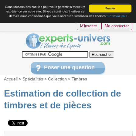
Nous utilisons des cookies pour vous garantir la meilleure
Fermer
expérience sur notre site. Si vous continuez à utiliser ce
dernier, nous considérons que vous acceptez l’utilisation des cookies.
En savoir plus
M'inscrire
Me connecter
Poser une question
Accueil
>
Spécialités
>
Collection
>
Timbres
Estimation de collection de
timbres et de pièces