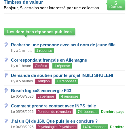
Timbres de valeur
5
réponses
Bonjour, Si certains sont interessé par une collection de vieux timbres tamponés(de 1860 à 1945,ven
Les dernières réponses publiées
Recherhe une personne avec seul nom de jeune fille
Il y a 1 minute
1
réponse
Correspondant français en Allemagne
Il y a 1 heure
Cinéma
1
réponse
Demande de soutien pour le projet INJILI SHULENI
Il y a 5 heures
Religion
10
réponses
Bosch logixx8 ecoénergie F43
Le 05/08/2026
Lave-linge
4
réponses
Comment prendre contact avec INPS italie
Le 05/08/2026
Pension de réversion
74
réponses
Dernière page
J'ai un QI de 160. Que puis je en conclure ?
Le 04/08/2026
Psychologie, Psychiatrie
1404
réponses
Dernière