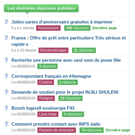
Les dernières réponses publiées
Jolies cartes d'anniversaire gratuites à imprimer
Il y a 1 minute
Anniversaire
396
réponses
Dernière page
France : Offre de prêt entre particuliers Très sérieux et
rapide e
Il y a 10 heures
Electroménager
11
réponses
Recherhe une personne avec seul nom de jeune fille
Le 06/08/2026
1
réponse
Correspondant français en Allemagne
Le 06/08/2026
Cinéma
1
réponse
Demande de soutien pour le projet INJILI SHULENI
Le 06/08/2026
Religion
10
réponses
Bosch logixx8 ecoénergie F43
Le 05/08/2026
Lave-linge
4
réponses
Comment prendre contact avec INPS italie
Le 05/08/2026
Pension de réversion
74
réponses
Dernière page