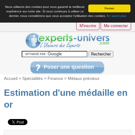
Nous utilisons des cookies pour vous garantir la meilleure
Fermer
expérience sur notre site. Si vous continuez à utiliser ce
dernier, nous considérons que vous acceptez l’utilisation des cookies.
En savoir plus
M'inscrire
Me connecter
Poser une question
Accueil
>
Spécialités
>
Finance
>
Métaux précieux
Estimation d'une médaille en
or