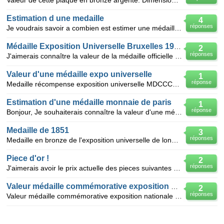
Valeur de cette plaque en bronze argenté. Dimension 36*50mm, Auteur : ROTY Oscar. Inscription: LUMEN
Estimation d une medaille
4
réponses
Je voudrais savoir a combien est estimer une médaille en bronze de la ville de paris (exposition uni
Médaille Exposition Universelle Bruxelles 1910
2
réponses
J'aimerais connaître la valeur de la médaille officielle (bronze) par Godefroid Devreese de l'Exposi
Valeur d'une médaille expo universelle
1
réponse
Medaille récompense exposition universelle MDCCCLXVII avec efiigie Napoléon III
Estimation d'une médaille monnaie de paris
1
réponse
Bonjour, Je souhaiterais connaître la valeur d'une médaille monnaie de paris caves de byrrhu la plu
Medaille de 1851
3
réponses
Medaille en bronze de l'exposition universelle de londres 1851 ,gravée sur une face marqué comme "la
Piece d'or !
2
réponses
J'aimerais avoir le prix actuelle des pieces suivantes (donc en comprenant le prix or actuelle)
Valeur médaille commémorative exposition national
2
réponses
Valeur médaille commémorative exposition nationale suisse lausanne 1964