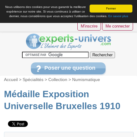
Nous utilisons des cookies pour vous garantir la meilleure
Fermer
expérience sur notre site. Si vous continuez à utiliser ce
dernier, nous considérons que vous acceptez l’utilisation des cookies.
En savoir plus
M'inscrire
Me connecter
Poser une question
Accueil
>
Spécialités
>
Collection
>
Numismatique
Médaille Exposition
Universelle Bruxelles 1910