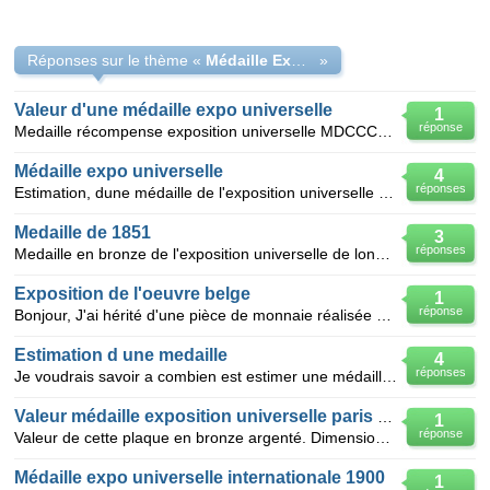
Réponses sur le thème «
Médaille Exposition Universelle Bruxelles 1910
»
Valeur d'une médaille expo universelle
1
réponse
Medaille récompense exposition universelle MDCCCLXVII avec efiigie Napoléon III
Médaille expo universelle
4
réponses
Estimation, dune médaille de l'exposition universelle de paris 1867 napoleon |||
Medaille de 1851
3
réponses
Medaille en bronze de l'exposition universelle de londres 1851 ,gravée sur une face marqué comme "la
Exposition de l'oeuvre belge
1
réponse
Bonjour, J'ai hérité d'une pièce de monnaie réalisée visiblement à l'occasion de l'Exposition de
Estimation d une medaille
4
réponses
Je voudrais savoir a combien est estimer une médaille en bronze de la ville de paris (exposition uni
Valeur médaille exposition universelle paris 1900
1
réponse
Valeur de cette plaque en bronze argenté. Dimension 36*50mm, Auteur : ROTY Oscar. Inscription: LUMEN
Médaille expo universelle internationale 1900
1