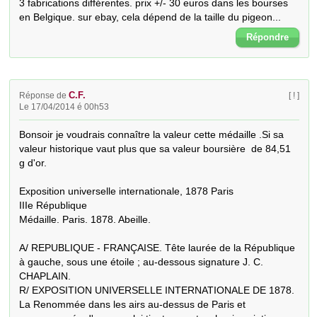
3 fabrications différentes. prix +/- 30 euros dans les bourses 
en Belgique. sur ebay, cela dépend de la taille du pigeon...
Répondre
C.F.
Réponse de
[ ! ]
Le 17/04/2014 é 00h53
Bonsoir je voudrais connaître la valeur cette médaille .Si sa 
valeur historique vaut plus que sa valeur boursière  de 84,51 
g d'or.

Exposition universelle internationale, 1878 Paris

IIIe République

Médaille. Paris. 1878. Abeille.

A/ REPUBLIQUE - FRANÇAISE. Tête laurée de la République 
à gauche, sous une étoile ; au-dessous signature J. C. 
CHAPLAIN. 

R/ EXPOSITION UNIVERSELLE INTERNATIONALE DE 1878. 
La Renommée dans les airs au-dessus de Paris et 