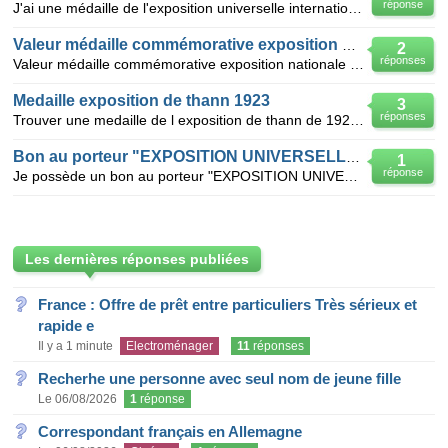
réponse
J'ai une médaille de l'exposition universelle internationale de 1900 à Paris, a priori en bronze, di
Valeur médaille commémorative exposition national
2
réponses
Valeur médaille commémorative exposition nationale suisse lausanne 1964
Medaille exposition de thann 1923
3
réponses
Trouver une medaille de l exposition de thann de 1923 celle si a telle de la valeur
Bon au porteur "EXPOSITION UNIVERSELLE 1889" peut-il se vendre ?
1
réponse
Je possède un bon au porteur "EXPOSITION UNIVERSELLE DE 1889" Bon à lot de 25 FRANCS en bon état d
Les dernières réponses publiées
France : Offre de prêt entre particuliers Très sérieux et
rapide e
Il y a 1 minute
Electroménager
11
réponses
Recherhe une personne avec seul nom de jeune fille
Le 06/08/2026
1
réponse
Correspondant français en Allemagne