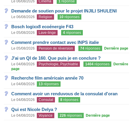
Le 06/08/2026
Cinéma
1
réponse
Demande de soutien pour le projet INJILI SHULENI
Le 06/08/2026
Religion
10
réponses
Bosch logixx8 ecoénergie F43
Le 05/08/2026
Lave-linge
4
réponses
Comment prendre contact avec INPS italie
Le 05/08/2026
Pension de réversion
74
réponses
Dernière page
J'ai un QI de 160. Que puis je en conclure ?
Le 04/08/2026
Psychologie, Psychiatrie
1404
réponses
Dernière
page
Recherche film américain année 70
Le 04/08/2026
13
réponses
Comment avoir un renduvous de la consulat d'oran
Le 04/08/2026
Consulat
8
réponses
Qui est Nicole Delya ?
Le 04/08/2026
Voyance
226
réponses
Dernière page