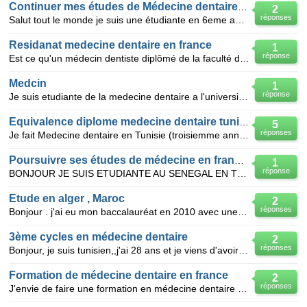
Continuer mes études de Médecine dentaire en France
2
réponses
Salut tout le monde je suis une étudiante en 6eme année médecine dentaire en Algérie,je songeais a
Residanat medecine dentaire en france
1
réponse
Est ce qu'un médecin dentiste diplômé de la faculté de médecine dentaire en Tunisie a des chances de
Medcin
1
réponse
Je suis etudiante de la medecine dentaire a l'universite d odessa en ykraine a 4eme annee.J'aime bie
Equivalence diplome medecine dentaire tunisifrance
5
réponses
Je fait Medecine dentaire en Tunisie (troisiemme année). Comment faire pour avoir un diplome équi
Poursuivre ses études de médecine en france (4eme année)
1
réponse
BONJOUR JE SUIS ETUDIANTE AU SENEGAL EN TROISIEME ANNEE DE MEDECINE ,JE VOUDRAIS SAVOIR SI JE PEUX
Etude en alger , Maroc
2
réponses
Bonjour . j'ai eu mon baccalauréat en 2010 avec une moyenne 14.98 ( mention :Bien) je voudrais bi
3ème cycles en médecine dentaire
2
réponses
Bonjour, je suis tunisien,,j'ai 28 ans et je viens d'avoir mon diplôme en médecine dentaire de la fa
Formation de médecine dentaire en france
2
réponses
J'envie de faire une formation en médecine dentaire en france pourriez vous m'informer comment puis