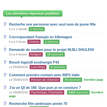
Les dernières réponses publiées
Recherhe une personne avec seul nom de jeune fille
Il y a 1 minute
1
réponse
Correspondant français en Allemagne
Il y a 1 heure
Cinéma
1
réponse
Demande de soutien pour le projet INJILI SHULENI
Il y a 5 heures
Religion
10
réponses
Bosch logixx8 ecoénergie F43
Le 05/08/2026
Lave-linge
4
réponses
Comment prendre contact avec INPS italie
Le 05/08/2026
Pension de réversion
74
réponses
Dernière page
J'ai un QI de 160. Que puis je en conclure ?
Le 04/08/2026
Psychologie, Psychiatrie
1404
réponses
Dernière
page
Recherche film américain année 70