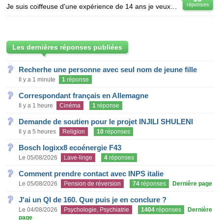
réponses
Je suis coiffeuse d'une expérience de 14 ans je veux amiliorer ma spécialité en coiffure dans une ec
Les dernières réponses publiées
Recherhe une personne avec seul nom de jeune fille
Il y a 1 minute
1
réponse
Correspondant français en Allemagne
Il y a 1 heure
Cinéma
1
réponse
Demande de soutien pour le projet INJILI SHULENI
Il y a 5 heures
Religion
10
réponses
Bosch logixx8 ecoénergie F43
Le 05/08/2026
Lave-linge
4
réponses
Comment prendre contact avec INPS italie
Le 05/08/2026
Pension de réversion
74
réponses
Dernière page
J'ai un QI de 160. Que puis je en conclure ?
Le 04/08/2026
Psychologie, Psychiatrie
1404
réponses
Dernière
page