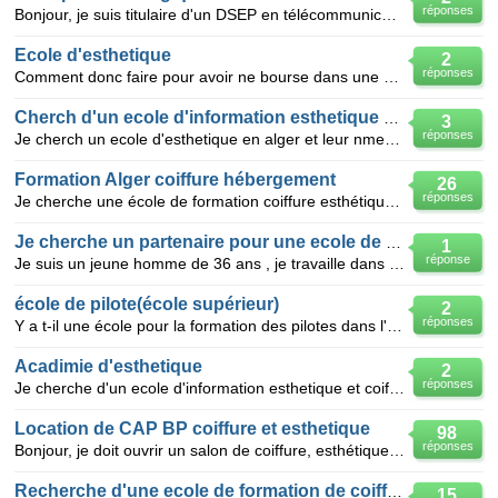
réponses
Bonjour, je suis titulaire d'un DSEP en télécommunications et réseaux je souhaite poursuivre mes ét
Ecole d'esthetique
2
réponses
Comment donc faire pour avoir ne bourse dans une ecole d'esthetique en belgique? je suis une camerou
Cherch d'un ecole d'information esthetique et coiffure
3
réponses
Je cherch un ecole d'esthetique en alger et leur nmero de telephone et son adress et ces tarif.merci
Formation Alger coiffure hébergement
26
réponses
Je cherche une école de formation coiffure esthétique sur Alger avec hébergement ?
Je cherche un partenaire pour une ecole de coiff et esthétique
1
réponse
Je suis un jeune homme de 36 ans , je travaille dans le domaine de la beauté coiffure esthétique maq
école de pilote(école supérieur)
2
réponses
Y a t-il une école pour la formation des pilotes dans l'armée de l'air? et où est-elle située? et l'
Acadimie d'esthetique
2
réponses
Je cherche d'un ecole d'information esthetique et coiffure et maquillage en alger avec leur tarif et
Location de CAP BP coiffure et esthetique
98
réponses
Bonjour, je doit ouvrir un salon de coiffure, esthétique et manucure. Je cherche à louer un CAP o
Recherche d'une ecole de formation de coiffure
15