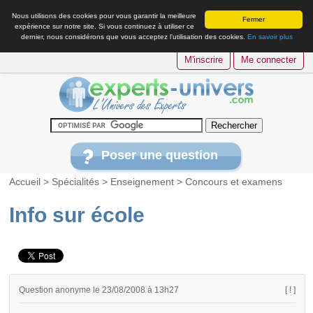
Nous utilisons des cookies pour vous garantir la meilleure
Fermer
expérience sur notre site. Si vous continuez à utiliser ce
dernier, nous considérons que vous acceptez l’utilisation des cookies.
En savoir plus
M'inscrire
Me connecter
Poser une question
Accueil
>
Spécialités
>
Enseignement
>
Concours et examens
Info sur école
Question anonyme le 23/08/2008 à 13h27
[ ! ]