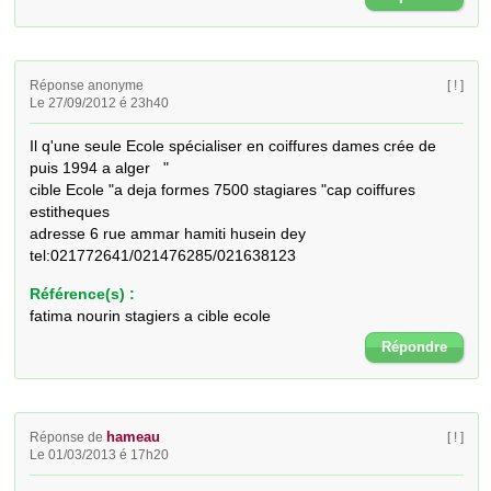
Réponse anonyme
[ ! ]
Le 27/09/2012 é 23h40
Il q'une seule Ecole spécialiser en coiffures dames crée de 
puis 1994 a alger   "

cible Ecole "a deja formes 7500 stagiares "cap coiffures 
estitheques 

adresse 6 rue ammar hamiti husein dey 
tel:021772641/021476285/021638123
Référence(s) :
fatima nourin stagiers a cible ecole
Répondre
hameau
Réponse de
[ ! ]
Le 01/03/2013 é 17h20