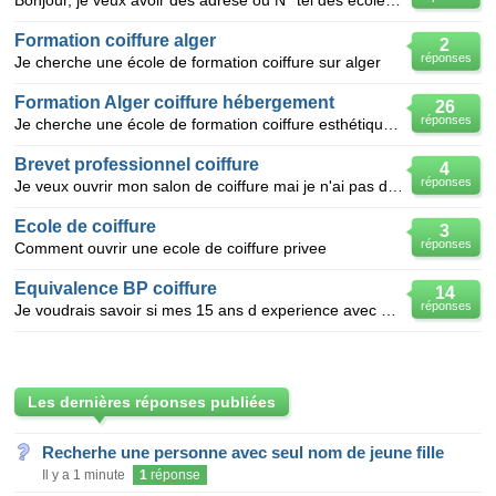
Bonjour, je veux avoir des adrese ou N° tel des école de haute coiffure mixte à Alger ou environ po
Formation coiffure alger
2
réponses
Je cherche une école de formation coiffure sur alger
Formation Alger coiffure hébergement
26
réponses
Je cherche une école de formation coiffure esthétique sur Alger avec hébergement ?
Brevet professionnel coiffure
4
réponses
Je veux ouvrir mon salon de coiffure mai je n'ai pas de bp de coiffure es que c possible si oui je r
Ecole de coiffure
3
réponses
Comment ouvrir une ecole de coiffure privee
Equivalence BP coiffure
14
réponses
Je voudrais savoir si mes 15 ans d experience avec un CAP dont 9ans à mon compte en tant que coiffeu
Les dernières réponses publiées
Recherhe une personne avec seul nom de jeune fille
Il y a 1 minute
1
réponse