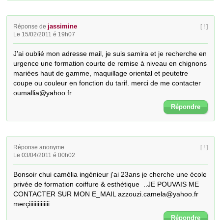
jassimine
Réponse de
[ ! ]
Le 15/02/2011 é 19h07
J'ai oublié mon adresse mail, je suis samira et je recherche en 
urgence une formation courte de remise à niveau en chignons 
mariées haut de gamme, maquillage oriental et peutetre 
coupe ou couleur en fonction du tarif. merci de me contacter 

oumallia@yahoo.fr
Répondre
Réponse anonyme
[ ! ]
Le 03/04/2011 é 00h02
Bonsoir chui camélia ingénieur j'ai 23ans je cherche une école 
privée de formation coiffure & esthétique  ..JE POUVAIS ME 
CONTACTER SUR MON E_MAIL azzouzi.camela@yahoo.fr 
merçiiiiiiiiiiiiii
Répondre