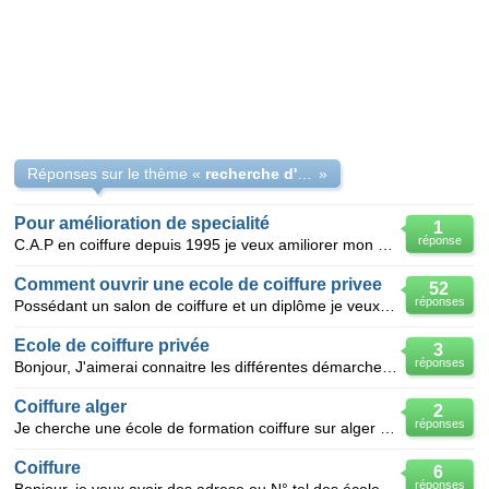
Réponses sur le thème «
recherche d'une ecole de formation de coiffure
»
Pour amélioration de specialité
1
réponse
C.A.P en coiffure depuis 1995 je veux amiliorer mon experience de coiffure par les nouvelles tequen
Comment ouvrir une ecole de coiffure privee
52
réponses
Possédant un salon de coiffure et un diplôme je veux créer une école privée de coiffure
Ecole de coiffure privée
3
réponses
Bonjour, J'aimerai connaitre les différentes démarches pour créer une école de coiffure privée. M
Coiffure alger
2
réponses
Je cherche une école de formation coiffure sur alger centre ?
Coiffure
6
réponses