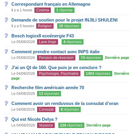
Correspondant français en Allemagne
Il y a 1 heure
Cinéma
1
réponse
Demande de soutien pour le projet INJILI SHULENI
Il y a 5 heures
Religion
10
réponses
Bosch logixx8 ecoénergie F43
Le 05/08/2026
Lave-linge
4
réponses
Comment prendre contact avec INPS italie
Le 05/08/2026
Pension de réversion
74
réponses
Dernière page
J'ai un QI de 160. Que puis je en conclure ?
Le 04/08/2026
Psychologie, Psychiatrie
1404
réponses
Dernière
page
Recherche film américain année 70
Le 04/08/2026
13
réponses
Comment avoir un renduvous de la consulat d'oran
Le 04/08/2026
Consulat
8
réponses
Qui est Nicole Delya ?
Le 04/08/2026
Voyance
226
réponses
Dernière page