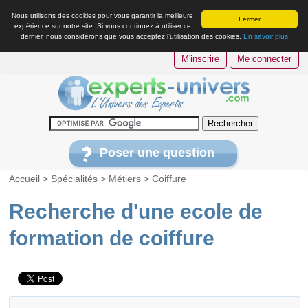
Nous utilisons des cookies pour vous garantir la meilleure
Fermer
expérience sur notre site. Si vous continuez à utiliser ce
dernier, nous considérons que vous acceptez l’utilisation des cookies.
En savoir plus
M'inscrire
Me connecter
Poser une question
Accueil
>
Spécialités
>
Métiers
>
Coiffure
Recherche d'une ecole de
formation de coiffure