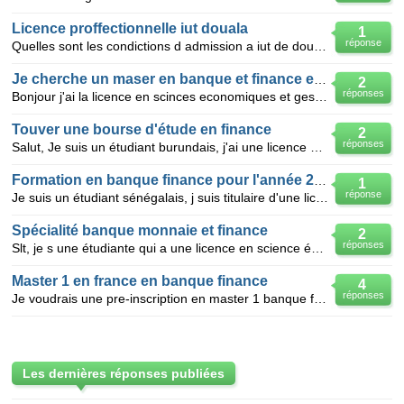
Licence proffectionnelle iut douala
1
réponse
Quelles sont les condictions d admission a iut de douala au cycle de licence proff les horaires de c
Je cherche un maser en banque et finance en Tunis
2
réponses
Bonjour j'ai la licence en scinces economiques et gestion, je cherche un master en banque et financ
Touver une bourse d'étude en finance
2
réponses
Salut, Je suis un étudiant burundais, j'ai une licence en gestion (option finance et comptabilité) e
Formation en banque finance pour l'année 2011-2012
1
réponse
Je suis un étudiant sénégalais, j suis titulaire d'une licence 3 en sciences economiques et de gesti
Spécialité banque monnaie et finance
2
réponses
Slt, je s une étudiante qui a une licence en science économique spécialité banque monnaie et finance
Master 1 en france en banque finance
4
réponses
Je voudrais une pre-inscription en master 1 banque fiance dans une universite française et a Paris s
Les dernières réponses publiées