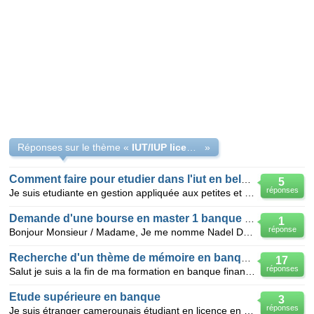
Réponses sur le thème «
IUT/IUP licence- banque finance
»
Comment faire pour etudier dans l'iut en belgique?
5
réponses
Je suis etudiante en gestion appliquée aux petites et moyennes organisations du département (GEA) en
Demande d'une bourse en master 1 banque et finance
1
réponse
Bonjour Monsieur / Madame, Je me nomme Nadel D. Je suis Béninois et je suis à la recherche d'une b
Recherche d'un thème de mémoire en banque finance
17
réponses
Salut je suis a la fin de ma formation en banque finance et j'ai besoin des propositions de thème de
Etude supérieure en banque
3
réponses
Je suis étranger camerounais étudiant en licence en économie et gestion spécialiste en Monaie banq