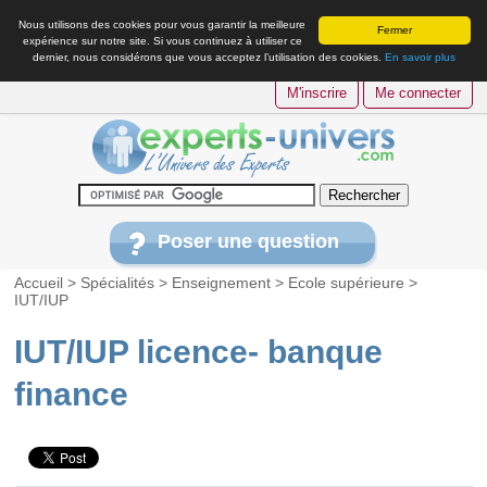
Nous utilisons des cookies pour vous garantir la meilleure
Fermer
expérience sur notre site. Si vous continuez à utiliser ce
dernier, nous considérons que vous acceptez l’utilisation des cookies.
En savoir plus
M'inscrire
Me connecter
Poser une question
Accueil
>
Spécialités
>
Enseignement
>
Ecole supérieure
>
IUT/IUP
IUT/IUP licence- banque
finance