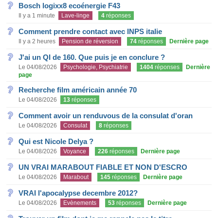
Bosch logixx8 ecoénergie F43
Il y a 1 minute
Lave-linge
4
réponses
Comment prendre contact avec INPS italie
Il y a 2 heures
Pension de réversion
74
réponses
Dernière page
J'ai un QI de 160. Que puis je en conclure ?
Le 04/08/2026
Psychologie, Psychiatrie
1404
réponses
Dernière
page
Recherche film américain année 70
Le 04/08/2026
13
réponses
Comment avoir un renduvous de la consulat d'oran
Le 04/08/2026
Consulat
8
réponses
Qui est Nicole Delya ?
Le 04/08/2026
Voyance
226
réponses
Dernière page
UN VRAI MARABOUT FIABLE ET NON D'ESCRO
Le 04/08/2026
Marabout
145
réponses
Dernière page
VRAI l'apocalypse decembre 2012?
Le 04/08/2026
Evènements
53
réponses
Dernière page