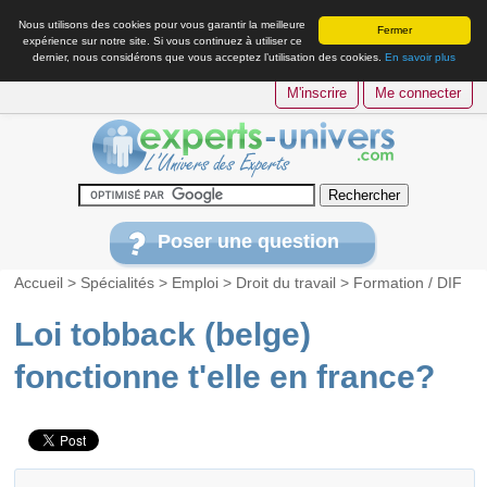
Nous utilisons des cookies pour vous garantir la meilleure
Fermer
expérience sur notre site. Si vous continuez à utiliser ce
dernier, nous considérons que vous acceptez l’utilisation des cookies.
En savoir plus
M'inscrire
Me connecter
Poser une question
Accueil
>
Spécialités
>
Emploi
>
Droit du travail
>
Formation / DIF
Loi tobback (belge)
fonctionne t'elle en france?