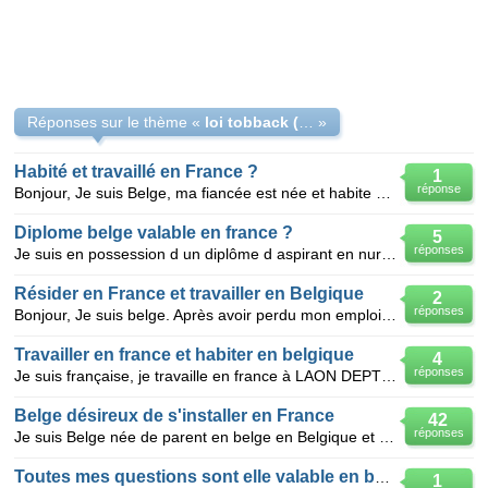
Réponses sur le thème «
loi tobback (belge) fonctionne t'elle en france?
»
Habité et travaillé en France ?
1
réponse
Bonjour, Je suis Belge, ma fiancée est née et habite en France. Je finis ma formation de gardien
Diplome belge valable en france ?
5
réponses
Je suis en possession d un diplôme d aspirant en nursing fé en belgique qui me donne le droit de tra
Résider en France et travailler en Belgique
2
réponses
Bonjour, Je suis belge. Après avoir perdu mon emploi, j'ai demandé le transfert de mes droits au
Travailler en france et habiter en belgique
4
réponses
Je suis française, je travaille en france à LAON DEPT 02, j'habite Lille dept 59 et je désire m'inst
Belge désireux de s'installer en France
42
réponses
Je suis Belge née de parent en belge en Belgique et je désire m'installer pour diverses raisons en F
Toutes mes questions sont elle valable en belgique
1