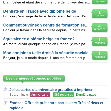
réponse
Etant belge et etant devenu menbre de l univer des experts je voudrais savoir si mes questions et r
Dentiste en France avec diplome belge
1
réponse
Bonjour j 'envisage de faire dentaire en Belgique .J'ai du mal à savoir si pour obtenir le diplôme e
Comment ouvrir son centre de formation securite
4
réponses
Bonjour!je travail dans la sécurité depuis un certains temps.Je cumule les diplômes et formations da
équivalence diplôme belge en france?
1
réponse
J'aimerai ouvrir quelque chose en France, je vais passer mon diplome de gestion ici en belgique mais
Mon conjoint a t-elle droit à la sécurité sociale
1
réponse
Bonjour, je suis marié depuis 11ans,ma femme est parti travailler au maroc. moi pour l'instant je
Les dernières réponses publiées
Jolies cartes d'anniversaire gratuites à imprimer
Il y a 1 minute
Anniversaire
396
réponses
Dernière page
France : Offre de prêt entre particuliers Très sérieux et
rapide e