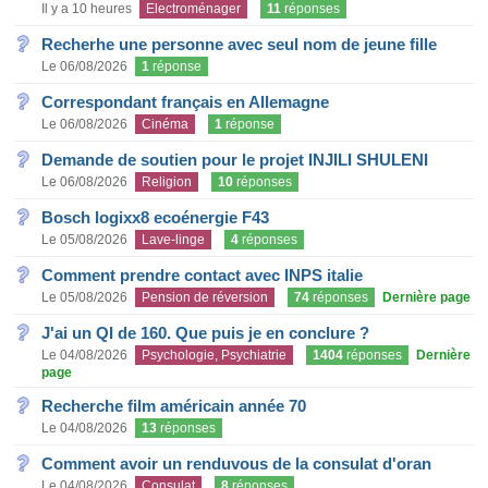
Il y a 10 heures
Electroménager
11
réponses
Recherhe une personne avec seul nom de jeune fille
Le 06/08/2026
1
réponse
Correspondant français en Allemagne
Le 06/08/2026
Cinéma
1
réponse
Demande de soutien pour le projet INJILI SHULENI
Le 06/08/2026
Religion
10
réponses
Bosch logixx8 ecoénergie F43
Le 05/08/2026
Lave-linge
4
réponses
Comment prendre contact avec INPS italie
Le 05/08/2026
Pension de réversion
74
réponses
Dernière page
J'ai un QI de 160. Que puis je en conclure ?
Le 04/08/2026
Psychologie, Psychiatrie
1404
réponses
Dernière
page
Recherche film américain année 70
Le 04/08/2026
13
réponses
Comment avoir un renduvous de la consulat d'oran
Le 04/08/2026
Consulat
8
réponses